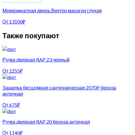
Межкомнатная дверь Вектор махагон глухая
От
13100
₽
Также покупают
Ручка дверная RAP 23 черный
От
1255
₽
Защелка бесшумная сантехническая 2070P бронза
античная
От
675
₽
Ручка дверная RAP 20 бронза античная
От
1140
₽