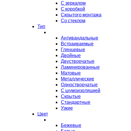
С зеркалом
С коробкой
Скрытого монтажа
Со стеклом
Тип
Антивандальные
Встраиваемые
Глянцевые
Двойные
Двустворчатые
Ламинированные
Матовые
Металлические
Одностворчатые
С шумоизоляцией
Скрытые
Стандартные
Узкие
Цвет
Бежевые
Белые