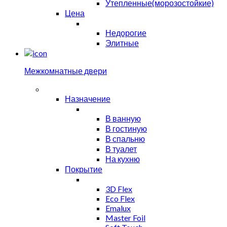
Утепленные(морозостойкие)
Цена
Недорогие
Элитные
Межкомнатные двери
Назначение
В ванную
В гостиную
В спальню
В туалет
На кухню
Покрытие
3D Flex
Eco Flex
Emalux
Master Foil