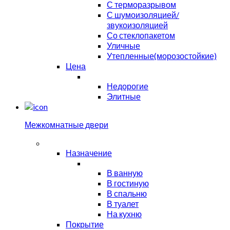
С терморазрывом
С шумоизоляцией/
звукоизоляцией
Со стеклопакетом
Уличные
Утепленные(морозостойкие)
Цена
Недорогие
Элитные
Межкомнатные двери
Назначение
В ванную
В гостиную
В спальню
В туалет
На кухню
Покрытие