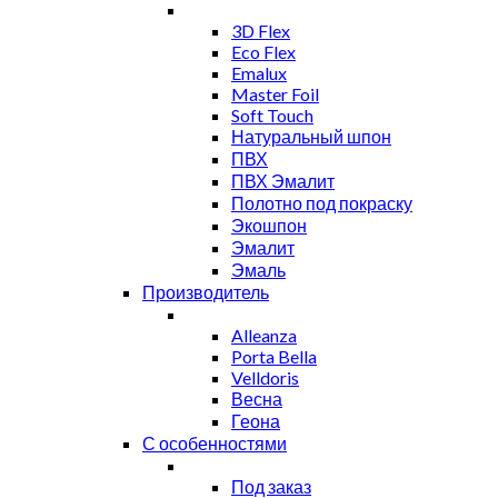
3D Flex
Eco Flex
Emalux
Master Foil
Soft Touch
Натуральный шпон
ПВХ
ПВХ Эмалит
Полотно под покраску
Экошпон
Эмалит
Эмаль
Производитель
Alleanza
Porta Bella
Velldoris
Весна
Геона
С особенностями
Под заказ