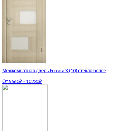
Межкомнатная дверь Ferrata X (10) стекло белое
От
5660
₽
–
10230
₽