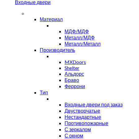
Входные двери
Материал
МДФ/МДФ
Металл/МДФ
Металл/Металл
Производитель
MXDoors
Shelter
Альдорс
Браво
Феррони
Тип
Входные двери под заказ
Двустворчатые
Нестандартные
Противопожарные
С зеркалом
С окном