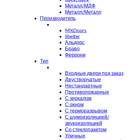
Металл/МДФ
Металл/Металл
Производитель
MXDoors
Shelter
Альдорс
Браво
Феррони
Тип
Входные двери под заказ
Двустворчатые
Нестандартные
Противопожарные
С зеркалом
С окном
С терморазрывом
С шумоизоляцией/
звукоизоляцией
Со стеклопакетом
Уличные