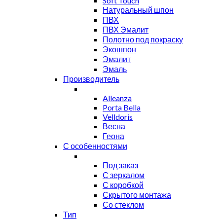
Soft Touch
Натуральный шпон
ПВХ
ПВХ Эмалит
Полотно под покраску
Экошпон
Эмалит
Эмаль
Производитель
Alleanza
Porta Bella
Velldoris
Весна
Геона
С особенностями
Под заказ
С зеркалом
С коробкой
Скрытого монтажа
Со стеклом
Тип