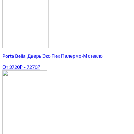
Porta Bella: Дверь Эко Flex Палермо-М стекло
От
3720
₽
–
7270
₽