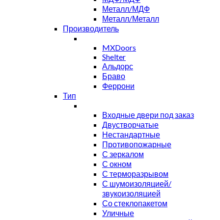
Металл/МДФ
Металл/Металл
Производитель
MXDoors
Shelter
Альдорс
Браво
Феррони
Тип
Входные двери под заказ
Двустворчатые
Нестандартные
Противопожарные
С зеркалом
С окном
С терморазрывом
С шумоизоляцией/
звукоизоляцией
Со стеклопакетом
Уличные