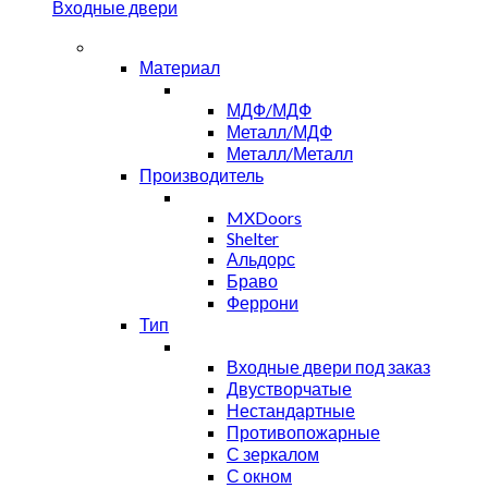
Входные двери
Материал
МДФ/МДФ
Металл/МДФ
Металл/Металл
Производитель
MXDoors
Shelter
Альдорс
Браво
Феррони
Тип
Входные двери под заказ
Двустворчатые
Нестандартные
Противопожарные
С зеркалом
С окном