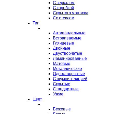
С зеркалом
С коробкой
Скрытого монтажа
Со стеклом
Тип
Антивандальные
Встраиваемые
Глянцевые
Двойные
Двустворчатые
Ламинированные
Матовые
Металлические
Одностворчатые
С шумоизоляцией
Скрытые
Стандартные
Узкие
Цвет
Бежевые
Белые