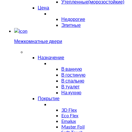
Утепленные(морозостойкие)
Цена
Недорогие
Элитные
Межкомнатные двери
Назначение
В ванную
В гостиную
В спальню
В туалет
На кухню
Покрытие
3D Flex
Eco Flex
Emalux
Master Foil