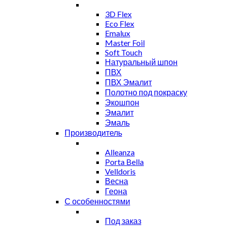
3D Flex
Eco Flex
Emalux
Master Foil
Soft Touch
Натуральный шпон
ПВХ
ПВХ Эмалит
Полотно под покраску
Экошпон
Эмалит
Эмаль
Производитель
Alleanza
Porta Bella
Velldoris
Весна
Геона
С особенностями
Под заказ