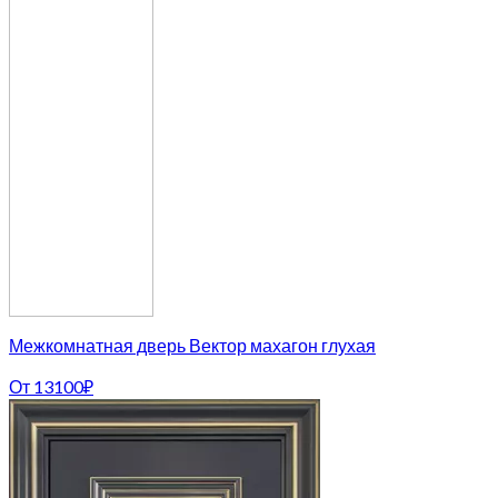
Межкомнатная дверь Вектор махагон глухая
От
13100
₽