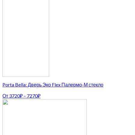
Porta Bella: Дверь Эко Flex Палермо-М стекло
От
3720
₽
–
7270
₽