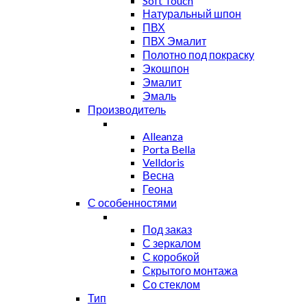
Soft Touch
Натуральный шпон
ПВХ
ПВХ Эмалит
Полотно под покраску
Экошпон
Эмалит
Эмаль
Производитель
Alleanza
Porta Bella
Velldoris
Весна
Геона
С особенностями
Под заказ
С зеркалом
С коробкой
Скрытого монтажа
Со стеклом
Тип