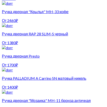
Ручка дверная "Крылья" MH-33 кофе
От
2460
₽
Ручка дверная RAP 28 SLIM-S черный
От
1380
₽
Ручка дверная Presto
От
1700
₽
Ручка PALLADIUM A Carrino SN матовый никель
От
1400
₽
Ручка дверная "Мозаика" MH-11 бронза античная