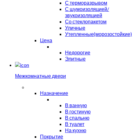
С терморазрывом
С шумоизоляцией/
звукоизоляцией
Со стеклопакетом
Уличные
Утепленные(морозостойкие)
Цена
Недорогие
Элитные
Межкомнатные двери
Назначение
В ванную
В гостиную
В спальню
В туалет
На кухню
Покрытие