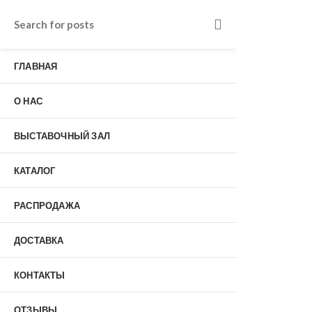
Входные двери в Подольске
г. Подольск, Пионерская улица, 15к2
ГЛАВНАЯ
о нас
Наши работы
Отзывы
О НАС
Гарантия
Выставочный зал
Оплата
ВЫСТАВОЧНЫЙ ЗАЛ
доставка
контакты
КАТАЛОГ
распродажа
+7 (926) 237-25-43
заказать звонок
РАСПРОДАЖА
ДОСТАВКА
0
КОНТАКТЫ
Входные двери
ОТЗЫВЫ