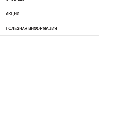
Материал
МДФ/МДФ
Металл/МДФ
АКЦИИ!
Металл/Металл
Производитель
ПОЛЕЗНАЯ ИНФОРМАЦИЯ
MXDoors
Shelter
Альдорс
Браво
Феррони
Тип
Входные двери под заказ
Двустворчатые
Нестандартные
Противопожарные
С зеркалом
С окном
С терморазрывом
С шумоизоляцией/звукоизоляцией
Со стеклопакетом
Уличные
Утепленные(морозостойкие)
Цена
Недорогие