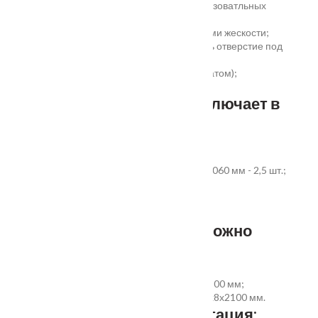
сертификаты для медицинских и общеобразоватльных
учереждений;
беспустотное заполнение полотна с рёбрами жескости;
простота установки - коробка зарезана, есть отверстие под
замок и ручку;
пожаростойкость (подтверждено сертификатом);
повышенная гарантия - 3 года.
Стандартный комплект включает в
себя:
дверное полотно выбранного размера;
коробка из экструдированного ПВХ 60x40x2060 мм - 2,5 шт.;
наличник ПВХ прямой 70x8x2200 мм - 5 шт.
Фурнитура и доборы - в комплект не входят.
Размер добора, которым можно
укомплектовать дверь:
добор совмещеный с наличником 100х8х2200 мм;
добор прямой 150, 200, 300 (только белый)х8х2100 мм.
Дополнительная комплектация: