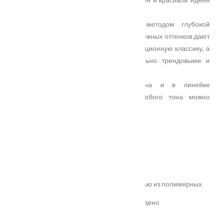
необычных цветовых решений.
Геометрический рисунок, полученный методом глубокой
фрезеровки на полотне, и гладкая эмаль нежных оттенков дают
возможность по-новому взглянуть на традиционную классику, а
современные модели сделать максимально трендовыми и
актуальными.
Тема оригинального цвета продолжена и в линейке
остекленных моделей — к полотну любого тона можно
подобрать соответствующее стекло.
Характеристики
Замер
Основные преимущества:
жёсткое антивандальное покрытие;
100% влагостойкость (изготовлена полностью из полимерных
материалов);
высокая шумоизоляция до 32 дБ (подтверждено
сертификатом);