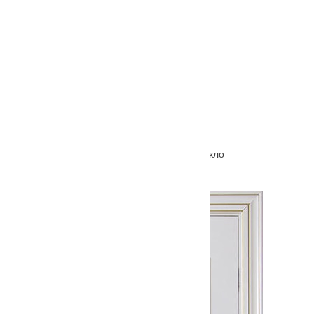
Межкомнатная дверь Hispania ХХIV (24) стекло
От
4380
₽
–
8950
₽