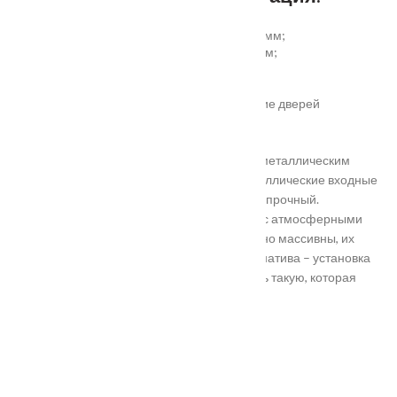
установка отбойной пластины высотой 200 мм;
врезка вентиляционной решётки 368х130 мм;
автоматический умный порог;
порог из ПВХ или алюминия.
Обратите внимание! Возможно изготовление дверей
нестандартного размера.
Они отличаются критериями: габаритами, металлическим
выполнением, отделкой, ценой. Двери металлические входные
в Подольске самые популярные. Материал прочный.
Устойчивость в неблагоприятных регионах с атмосферными
осадками. Полотно и конструкция достаточно массивны, их
тяжело вскрыть злоумышленникам. Альтернатива – установка
входной двери в Подольске. Лучше покупать такую, которая
выполнена из дерева твердых пород.
Установка
Похожие товары