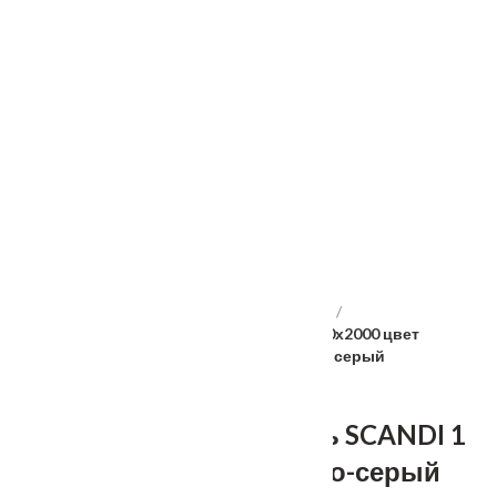
Услуги
Установка
о нас
Наши работы
Отзывы
Гарантия
Выставочный зал
Оплата
доставка
контакты
распродажа
556885@mail.ru
+7 (926) 237-25-43
Главная
Межкомнатные двери
Velldoris
Дверное полотно Эмаль SCANDI 1 Z1 600х2000 цвет
Светло-серый стекло Лакобель светло-серый
Дверное полотно Эмаль SCANDI 1
Z1 600х2000 цвет Светло-серый