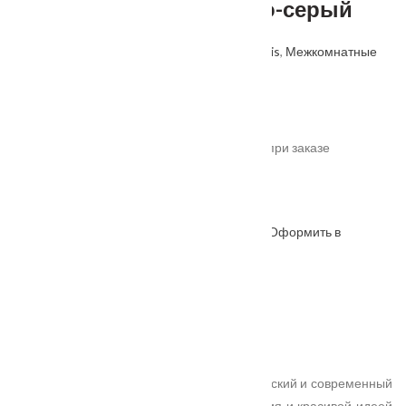
стекло Лакобель светло-серый
Артикул: 2000000414775
Категории:
Velldoris
,
Межкомнатные
двери
,
Производитель
.
От
14885
₽
*актуальные цены уточняйте у менеджера при заказе
Под заказ
Оформить в
ОФОРМИТЬ
КУПИТЬ В 1 КЛИК
WhatsApp
Описание
Характеристики
Замер
Доставка и оплата
Установка
Уникальная серия дверей, где неоклассический и современный
стили связаны единой техникой исполнения и красивой идеей