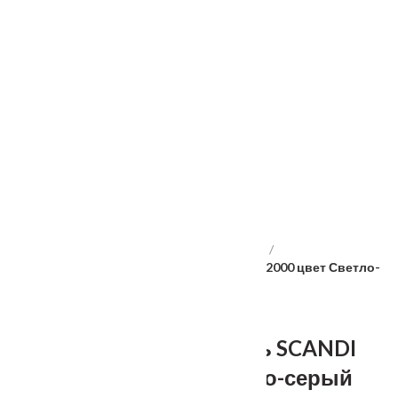
Услуги
Установка
о нас
Наши работы
Отзывы
Гарантия
Выставочный зал
Оплата
доставка
контакты
распродажа
556885@mail.ru
+7 (926) 237-25-43
Главная
Межкомнатные двери
Velldoris
Дверное полотно Эмаль SCANDI 2P 700х2000 цвет Светло-
серый
Дверное полотно Эмаль SCANDI
2P 700х2000 цвет Светло-серый