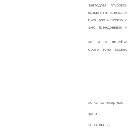
Геометрический рисунок, полученный методом глубокой
фрезеровки на полотне, и гладкая эмаль нежных оттенков дают
возможность по-новому взглянуть на традиционную классику, а
современные модели сделать максимально трендовыми и
актуальными.
Тема оригинального цвета продолжена и в линейке
остекленных моделей — к полотну любого тона можно
подобрать соответствующее стекло.
Характеристики
Замер
Основные преимущества:
жёсткое антивандальное покрытие;
100% влагостойкость (изготовлена полностью из полимерных
материалов);
высокая шумоизоляция до 32 дБ (подтверждено
сертификатом);
сертификаты для медицинских и общеобразоватльных
учереждений;