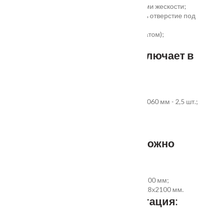
беспустотное заполнение полотна с рёбрами жескости;
простота установки - коробка зарезана, есть отверстие под
замок и ручку;
пожаростойкость (подтверждено сертификатом);
повышенная гарантия - 3 года.
Стандартный комплект включает в
себя:
дверное полотно выбранного размера;
коробка из экструдированного ПВХ 60x40x2060 мм - 2,5 шт.;
наличник ПВХ прямой 70x8x2200 мм - 5 шт.
Фурнитура и доборы - в комплект не входят.
Размер добора, которым можно
укомплектовать дверь:
добор совмещеный с наличником 100х8х2200 мм;
добор прямой 150, 200, 300 (только белый)х8х2100 мм.
Дополнительная комплектация: