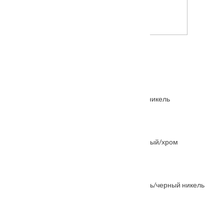
Межкомнатная дверь Монако
Также покупают
Корпус замка Palladium 600-M, SN матовый никель
От
1000
₽
Ручка дверная "Колонна" MH-03 никель белый/хром
От
2005
₽
Ручка дверная "Sanibel" MH-39 белый никель/черный никель
От
2235
₽