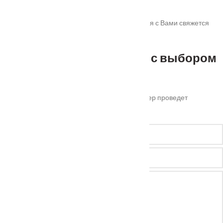
Мы получили Вашу заявку! В ближайшее время с Вами свяжется
наш менеджер для уточнения деталей.
Не можете определиться с выбором
?
Оставьте ваш номер телефона и наш менеджер проведет
бесплатную консультацию