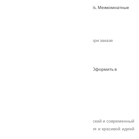
Артикул: 2000000400105
Категории:
Velldoris
,
Межкомнатные
двери
,
Производитель
.
От
13890
₽
*актуальные цены уточняйте у менеджера при заказе
Под заказ
Оформить в
ОФОРМИТЬ
КУПИТЬ В 1 КЛИК
WhatsApp
Описание
Характеристики
Замер
Доставка и оплата
Установка
Уникальная серия дверей, где неоклассический и современный
стили связаны единой техникой исполнения и красивой идеей
необычных цветовых решений.