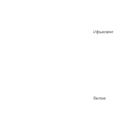
Межкомнатная дверь Натали Каштан стекло/фьюзинг
От
7776
₽
Межкомнатная дверь Ferrata XV (15) стекло белое
От
5615
₽
–
10185
₽