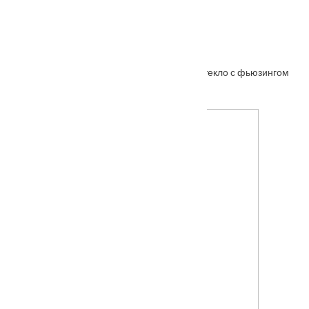
Межкомнатная дверь АНАСТАСИЯ ольха стекло с фьюзингом
От
7290
₽