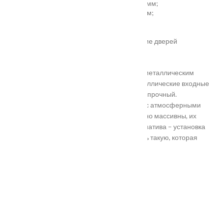
установка отбойной пластины высотой 200 мм;
врезка вентиляционной решётки 368х130 мм;
автоматический умный порог;
порог из ПВХ или алюминия.
Обратите внимание! Возможно изготовление дверей
нестандартного размера.
Они отличаются критериями: габаритами, металлическим
выполнением, отделкой, ценой. Двери металлические входные
в Подольске самые популярные. Материал прочный.
Устойчивость в неблагоприятных регионах с атмосферными
осадками. Полотно и конструкция достаточно массивны, их
тяжело вскрыть злоумышленникам. Альтернатива – установка
входной двери в Подольске. Лучше покупать такую, которая
выполнена из дерева твердых пород.
Установка
Похожие товары