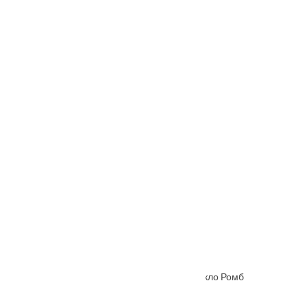
Межкомнатная дверь Корсо 2
Межкомнатная дверь Hispania ХХIХ (29) стекло Ромб
От
4445
₽
–
9015
₽