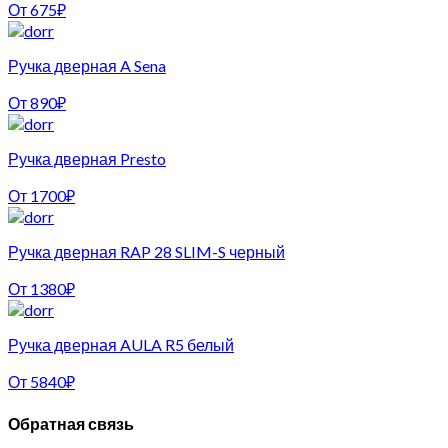
От
675
₽
Ручка дверная A Sena
От
890
₽
Ручка дверная Presto
От
1700
₽
Ручка дверная RAP 28 SLIM-S черный
От
1380
₽
Ручка дверная AULA R5 белый
От
5840
₽
Обратная связь