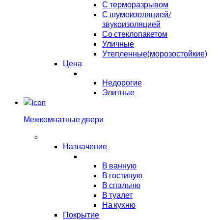
С терморазрывом
С шумоизоляцией/
звукоизоляцией
Со стеклопакетом
Уличные
Утепленные(морозостойкие)
Цена
Недорогие
Элитные
Межкомнатные двери
Назначение
В ванную
В гостиную
В спальню
В туалет
На кухню
Покрытие