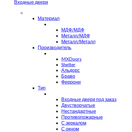
Входные двери
Материал
МДФ/МДФ
Металл/МДФ
Металл/Металл
Производитель
MXDoors
Shelter
Альдорс
Браво
Феррони
Тип
Входные двери под заказ
Двустворчатые
Нестандартные
Противопожарные
С зеркалом
С окном