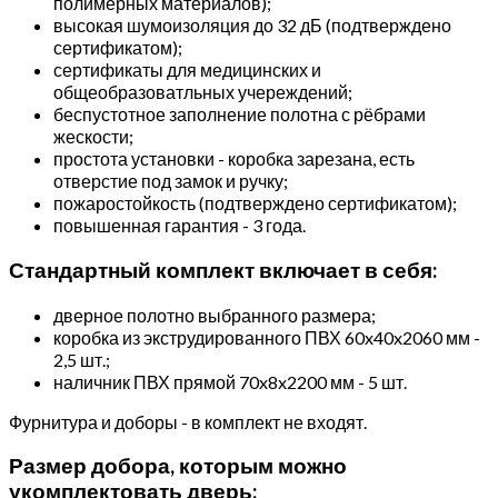
полимерных материалов);
высокая шумоизоляция до 32 дБ (подтверждено
сертификатом);
сертификаты для медицинских и
общеобразоватльных учереждений;
беспустотное заполнение полотна с рёбрами
жескости;
простота установки - коробка зарезана, есть
отверстие под замок и ручку;
пожаростойкость (подтверждено сертификатом);
повышенная гарантия - 3 года.
Стандартный комплект включает в себя:
дверное полотно выбранного размера;
коробка из экструдированного ПВХ 60x40x2060 мм -
2,5 шт.;
наличник ПВХ прямой 70x8x2200 мм - 5 шт.
Фурнитура и доборы - в комплект не входят.
Размер добора, которым можно
укомплектовать дверь: