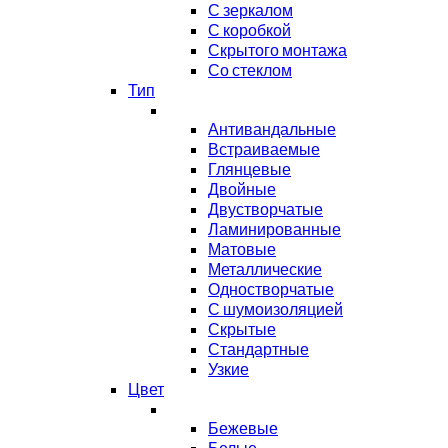
С зеркалом
С коробкой
Скрытого монтажа
Со стеклом
Тип
Антивандальные
Встраиваемые
Глянцевые
Двойные
Двустворчатые
Ламинированные
Матовые
Металлические
Одностворчатые
С шумоизоляцией
Скрытые
Стандартные
Узкие
Цвет
Бежевые
Белые