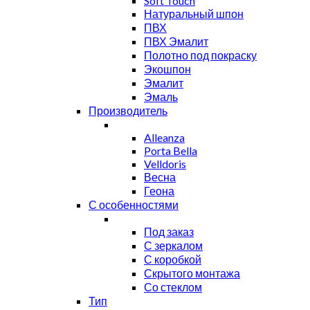
Soft Touch
Натуральный шпон
ПВХ
ПВХ Эмалит
Полотно под покраску
Экошпон
Эмалит
Эмаль
Производитель
Alleanza
Porta Bella
Velldoris
Весна
Геона
С особенностями
Под заказ
С зеркалом
С коробкой
Скрытого монтажа
Со стеклом
Тип