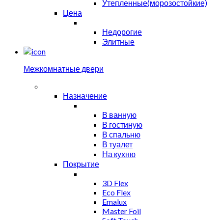
Утепленные(морозостойкие)
Цена
Недорогие
Элитные
Межкомнатные двери
Назначение
В ванную
В гостиную
В спальню
В туалет
На кухню
Покрытие
3D Flex
Eco Flex
Emalux
Master Foil