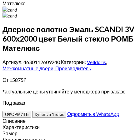
Мателюкс
Дверное полотно Эмаль SCANDI 3V
600х2000 цвет Белый стекло РОМБ
Мателюкс
Артикул: 4630112609240
Категории:
Velldoris
,
Межкомнатные двери
,
Производитель
.
От
15875
₽
*актуальные цены уточняйте у менеджера при заказе
Под заказ
Оформить в WhatsApp
ОФОРМИТЬ
Купить в 1 клик
Описание
Характеристики
Замер
Доставка и оплата