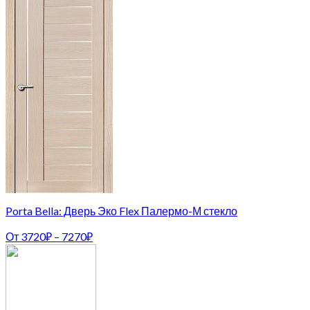
Porta Bella: Дверь Эко Flex Палермо-М стекло
От
3720
₽
–
7270
₽