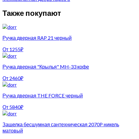
Также покупают
Ручка дверная RAP 21 черный
От
1255
₽
Ручка дверная "Крылья" MH-33 кофе
От
2460
₽
Ручка дверная THE FORCE черный
От
5840
₽
Защелка бесшумная сантехническая 2070P никель
матовый