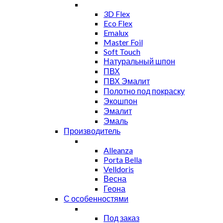
3D Flex
Eco Flex
Emalux
Master Foil
Soft Touch
Натуральный шпон
ПВХ
ПВХ Эмалит
Полотно под покраску
Экошпон
Эмалит
Эмаль
Производитель
Alleanza
Porta Bella
Velldoris
Весна
Геона
С особенностями
Под заказ