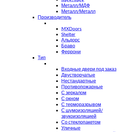
Металл/МДФ
Металл/Металл
Производитель
MXDoors
Shelter
Альдорс
Браво
Феррони
Тип
Входные двери под заказ
Двустворчатые
Нестандартные
Противопожарные
С зеркалом
С окном
С терморазрывом
С шумоизоляцией/
звукоизоляцией
Со стеклопакетом
Уличные