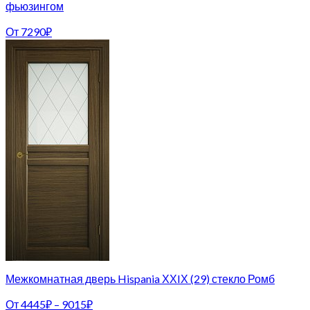
фьюзингом
От
7290
₽
Межкомнатная дверь Hispania ХХIХ (29) стекло Ромб
От
4445
₽
–
9015
₽