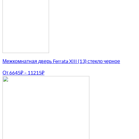
Межкомнатная дверь Ferrata XIII (13) стекло черное
От
6645
₽
–
11215
₽