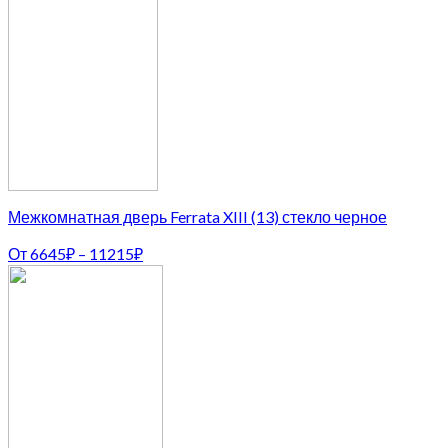
Межкомнатная дверь Ferrata XIII (13) стекло черное
От
6645
₽
–
11215
₽