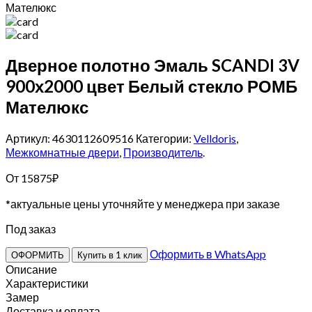
Мателюкс
Дверное полотно Эмаль SCANDI 3V
900х2000 цвет Белый стекло РОМБ
Мателюкс
Артикул: 4630112609516
Категории:
Velldoris
,
Межкомнатные двери
,
Производитель
.
От
15875
₽
*актуальные цены уточняйте у менеджера при заказе
Под заказ
Оформить в WhatsApp
ОФОРМИТЬ
Купить в 1 клик
Описание
Характеристики
Замер
Доставка и оплата