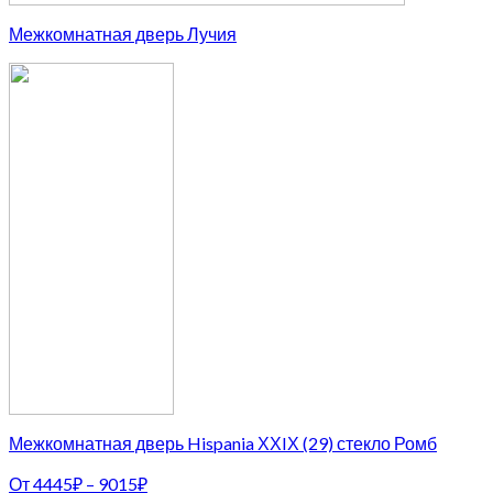
Межкомнатная дверь Лучия
Межкомнатная дверь Hispania ХХIХ (29) стекло Ромб
От
4445
₽
–
9015
₽