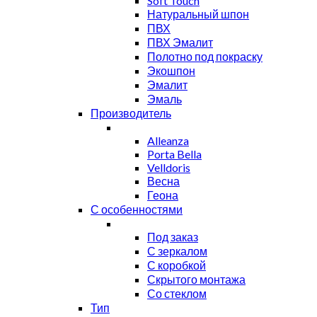
Soft Touch
Натуральный шпон
ПВХ
ПВХ Эмалит
Полотно под покраску
Экошпон
Эмалит
Эмаль
Производитель
Alleanza
Porta Bella
Velldoris
Весна
Геона
С особенностями
Под заказ
С зеркалом
С коробкой
Скрытого монтажа
Со стеклом
Тип