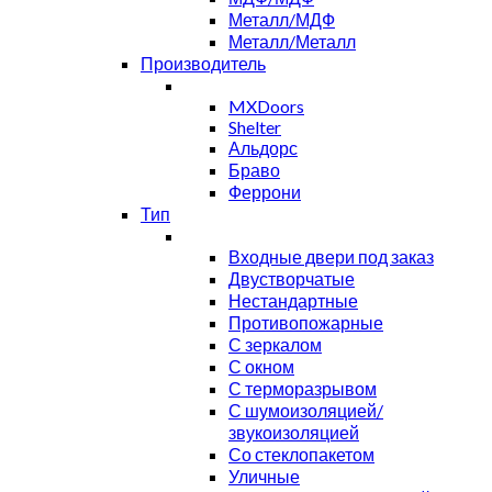
Металл/МДФ
Металл/Металл
Производитель
MXDoors
Shelter
Альдорс
Браво
Феррони
Тип
Входные двери под заказ
Двустворчатые
Нестандартные
Противопожарные
С зеркалом
С окном
С терморазрывом
С шумоизоляцией/
звукоизоляцией
Со стеклопакетом
Уличные