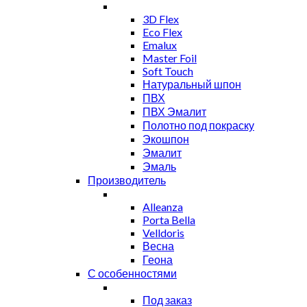
3D Flex
Eco Flex
Emalux
Master Foil
Soft Touch
Натуральный шпон
ПВХ
ПВХ Эмалит
Полотно под покраску
Экошпон
Эмалит
Эмаль
Производитель
Alleanza
Porta Bella
Velldoris
Весна
Геона
С особенностями
Под заказ