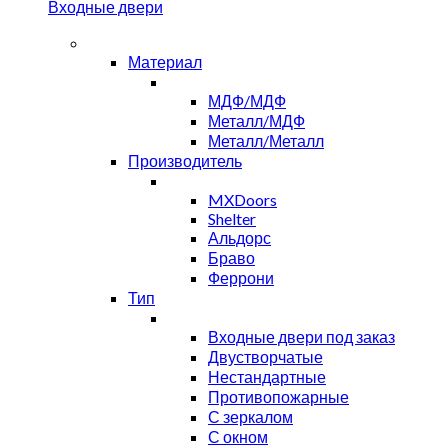
Входные двери
Материал
МДФ/МДФ
Металл/МДФ
Металл/Металл
Производитель
MXDoors
Shelter
Альдорс
Браво
Феррони
Тип
Входные двери под заказ
Двустворчатые
Нестандартные
Противопожарные
С зеркалом
С окном