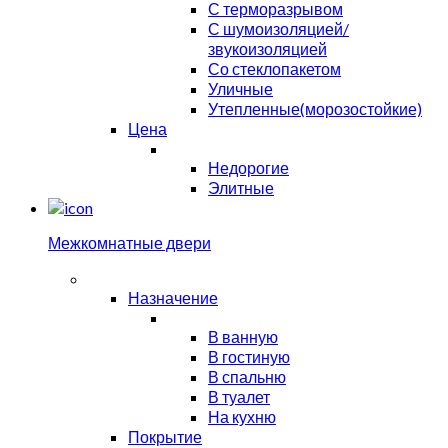
С терморазрывом
С шумоизоляцией/
звукоизоляцией
Со стеклопакетом
Уличные
Утепленные(морозостойкие)
Цена
Недорогие
Элитные
Межкомнатные двери
Назначение
В ванную
В гостиную
В спальню
В туалет
На кухню
Покрытие