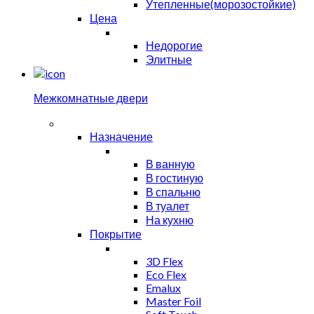
Утепленные(морозостойкие)
Цена
Недорогие
Элитные
Межкомнатные двери
Назначение
В ванную
В гостиную
В спальню
В туалет
На кухню
Покрытие
3D Flex
Eco Flex
Emalux
Master Foil