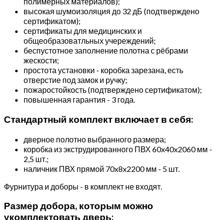
полимерных материалов);
высокая шумоизоляция до 32 дБ (подтверждено
сертификатом);
сертификаты для медицинских и
общеобразоватльных учереждений;
беспустотное заполнение полотна с рёбрами
жескости;
простота установки - коробка зарезана, есть
отверстие под замок и ручку;
пожаростойкость (подтверждено сертификатом);
повышенная гарантия - 3 года.
Стандартный комплект включает в себя:
дверное полотно выбранного размера;
коробка из экструдированного ПВХ 60x40x2060 мм -
2,5 шт.;
наличник ПВХ прямой 70x8x2200 мм - 5 шт.
Фурнитура и доборы - в комплект не входят.
Размер добора, которым можно
укомплектовать дверь: