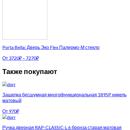
Porta Bella: Дверь Эко Flex Палермо-М стекло
От
3720
₽
–
7270
₽
Также покупают
Защелка бесшумная многофункциональная 1895P никель
матовый
От
970
₽
Ручка дверная RAP-CLASSIC-L 6 бронза старая матовая