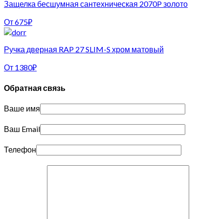
Защелка бесшумная сантехническая 2070P золото
От
675
₽
Ручка дверная RAP 27 SLIM-S хром матовый
От
1380
₽
Обратная связь
Ваше имя
Ваш Email
Телефон