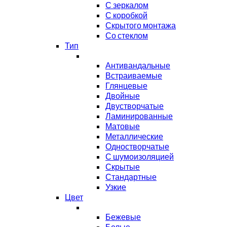
С зеркалом
С коробкой
Скрытого монтажа
Со стеклом
Тип
Антивандальные
Встраиваемые
Глянцевые
Двойные
Двустворчатые
Ламинированные
Матовые
Металлические
Одностворчатые
С шумоизоляцией
Скрытые
Стандартные
Узкие
Цвет
Бежевые
Белые