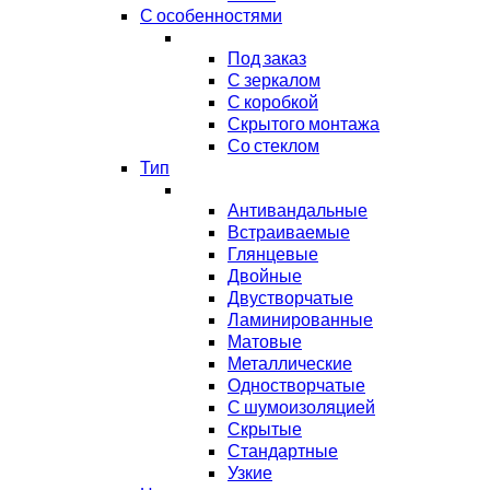
С особенностями
Под заказ
С зеркалом
С коробкой
Скрытого монтажа
Со стеклом
Тип
Антивандальные
Встраиваемые
Глянцевые
Двойные
Двустворчатые
Ламинированные
Матовые
Металлические
Одностворчатые
С шумоизоляцией
Скрытые
Стандартные
Узкие