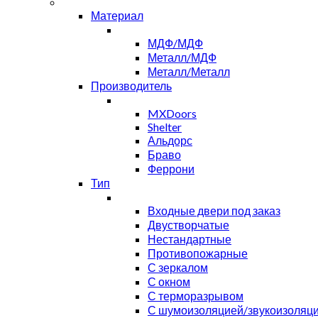
Материал
МДФ/МДФ
Металл/МДФ
Металл/Металл
Производитель
MXDoors
Shelter
Альдорс
Браво
Феррони
Тип
Входные двери под заказ
Двустворчатые
Нестандартные
Противопожарные
С зеркалом
С окном
С терморазрывом
С шумоизоляцией/звукоизоляц