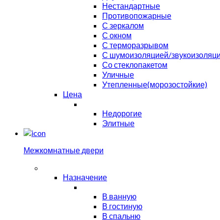
Нестандартные
Противопожарные
С зеркалом
С окном
С терморазрывом
С шумоизоляцией/звукоизоляц
Со стеклопакетом
Уличные
Утепленные(морозостойкие)
Цена
Недорогие
Элитные
Межкомнатные двери
Назначение
В ванную
В гостиную
В спальню