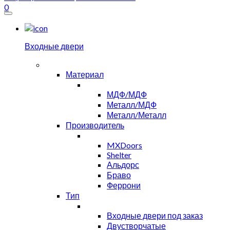
0
Входные двери
Материал
МДФ/МДФ
Металл/МДФ
Металл/Металл
Производитель
MXDoors
Shelter
Альдорс
Браво
Феррони
Тип
Входные двери под заказ
Двустворчатые