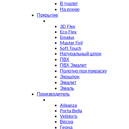
В туалет
На кухню
Покрытие
3D Flex
Eco Flex
Emalux
Master Foil
Soft Touch
Натуральный шпон
ПВХ
ПВХ Эмалит
Полотно под покраску
Экошпон
Эмалит
Эмаль
Производитель
Alleanza
Porta Bella
Velldoris
Весна
Геона