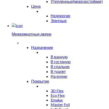
Утепленные(морозостойкие)
Цена
Недорогие
Элитные
Межкомнатные двери
Назначение
В ванную
В гостиную
В спальню
В туалет
На кухню
Покрытие
3D Flex
Eco Flex
Emalux
Master Foil