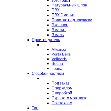
Soft Touch
Натуральный шпон
ПВХ
ПВХ Эмалит
Полотно под покраску
Экошпон
Эмалит
Эмаль
Производитель
Alleanza
Porta Bella
Velldoris
Весна
Геона
С особенностями
Под заказ
С зеркалом
С коробкой
Скрытого монтажа
Со стеклом
Тип