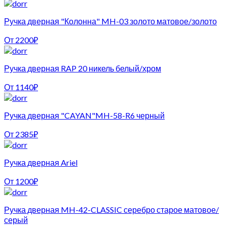
Ручка дверная "Колонна" MH-03 золото матовое/золото
От
2200
₽
Ручка дверная RAP 20 никель белый/хром
От
1140
₽
Ручка дверная "CAYAN"MH-58-R6 черный
От
2385
₽
Ручка дверная Ariel
От
1200
₽
Ручка дверная MH-42-CLASSIC серебро старое матовое/
серый