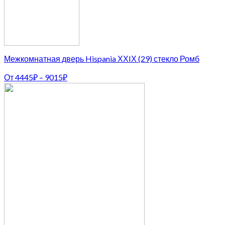
Межкомнатная дверь Hispania ХХIХ (29) стекло Ромб
От
4445
₽
–
9015
₽