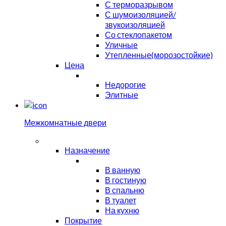
С терморазрывом
С шумоизоляцией/
звукоизоляцией
Со стеклопакетом
Уличные
Утепленные(морозостойкие)
Цена
Недорогие
Элитные
Межкомнатные двери
Назначение
В ванную
В гостиную
В спальню
В туалет
На кухню
Покрытие