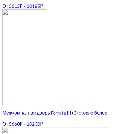
От
5615
₽
–
10185
₽
Межкомнатная дверь Ferrata III (3) стекло белое
От
5660
₽
–
10230
₽