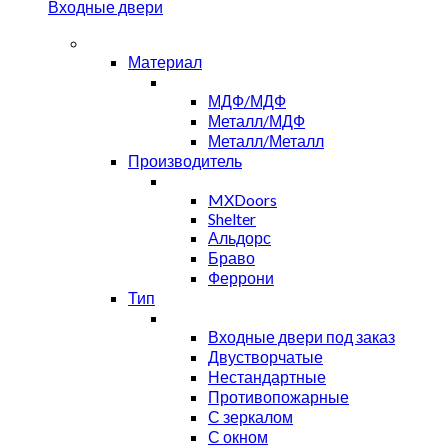
Входные двери
Материал
МДФ/МДФ
Металл/МДФ
Металл/Металл
Производитель
MXDoors
Shelter
Альдорс
Браво
Феррони
Тип
Входные двери под заказ
Двустворчатые
Нестандартные
Противопожарные
С зеркалом
С окном