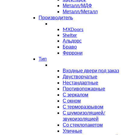
Металл/МДФ
Металл/Металл
Производитель
MXDoors
Shelter
Альдорс
Браво
Феррони
Тип
Входные двери под заказ
Двустворчатые
Нестандартные
Противопожарные
С зеркалом
С окном
С терморазрывом
С шумоизоляцией/
звукоизоляцией
Со стеклопакетом
Уличные