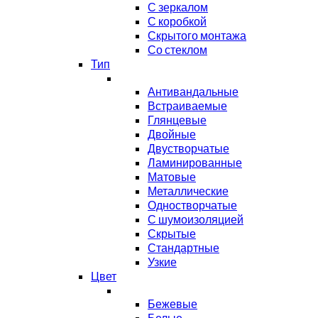
С зеркалом
С коробкой
Скрытого монтажа
Со стеклом
Тип
Антивандальные
Встраиваемые
Глянцевые
Двойные
Двустворчатые
Ламинированные
Матовые
Металлические
Одностворчатые
С шумоизоляцией
Скрытые
Стандартные
Узкие
Цвет
Бежевые
Белые