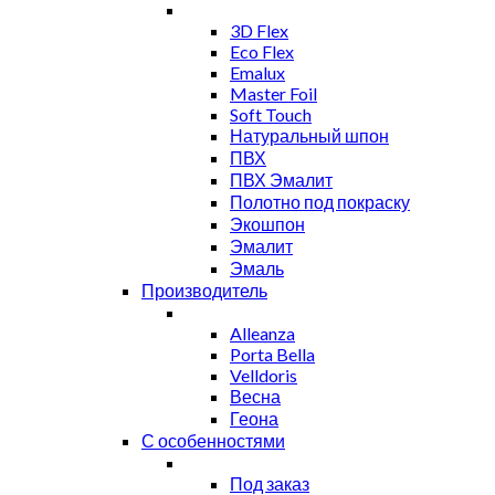
3D Flex
Eco Flex
Emalux
Master Foil
Soft Touch
Натуральный шпон
ПВХ
ПВХ Эмалит
Полотно под покраску
Экошпон
Эмалит
Эмаль
Производитель
Alleanza
Porta Bella
Velldoris
Весна
Геона
С особенностями
Под заказ