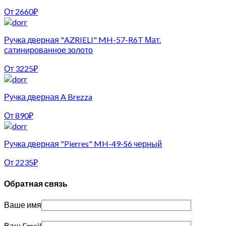
От
2660
₽
Ручка дверная "AZRIELI" MH-57-R6T Мат.
сатинированное золото
От
3225
₽
Ручка дверная A Brezza
От
890
₽
Ручка дверная "Pierres" MH-49-S6 черный
От
2235
₽
Обратная связь
Ваше имя
Ваш Email