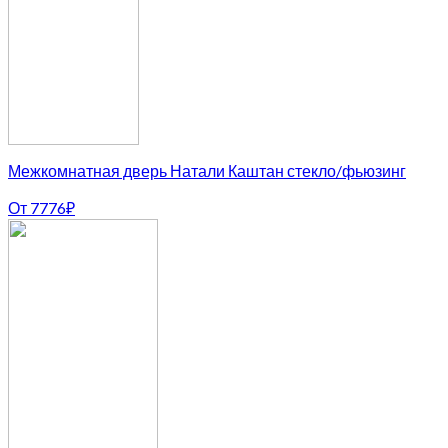
Межкомнатная дверь Натали Каштан стекло/фьюзинг
От
7776
₽