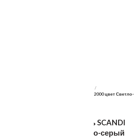
Услуги
Установка
о нас
Наши работы
Отзывы
Гарантия
Выставочный зал
Оплата
доставка
контакты
распродажа
556885@mail.ru
+7 (926) 237-25-43
Главная
Межкомнатные двери
Velldoris
Дверное полотно Эмаль SCANDI 4V 700х2000 цвет Светло-
серый стекло Английская Решетка
Дверное полотно Эмаль SCANDI
4V 700х2000 цвет Светло-серый