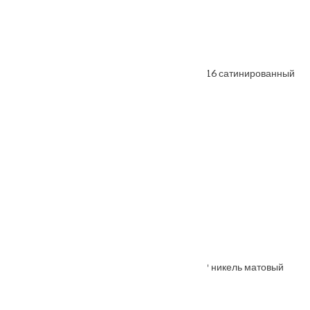
Ручка дверная FIORD-SQ хром матовый
От
5620
₽
Ручка раздельная FUARO RED LINE SL SSC-16 сатинированный
хром
От
1800
₽
Ручка дверная UNIVERSE мат. хром
От
9970
₽
Ручка дверная HORIZONT-SQ хром
От
6135
₽
Защелка бесшумная сантехническая 2070P никель матовый
От
675
₽