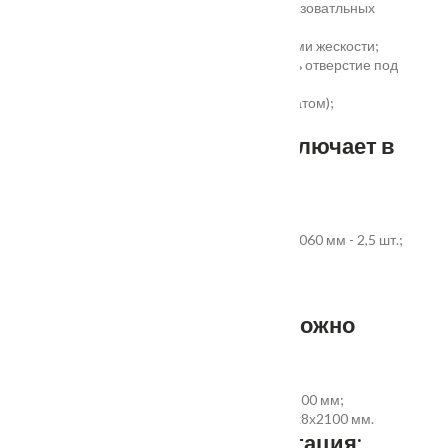
сертификаты для медицинских и общеобразоватльных
учереждений;
беспустотное заполнение полотна с рёбрами жескости;
простота установки - коробка зарезана, есть отверстие под
замок и ручку;
пожаростойкость (подтверждено сертификатом);
повышенная гарантия - 3 года.
Стандартный комплект включает в
себя:
дверное полотно выбранного размера;
коробка из экструдированного ПВХ 60x40x2060 мм - 2,5 шт.;
наличник ПВХ прямой 70x8x2200 мм - 5 шт.
Фурнитура и доборы - в комплект не входят.
Размер добора, которым можно
укомплектовать дверь:
добор совмещеный с наличником 100х8х2200 мм;
добор прямой 150, 200, 300 (только белый)х8х2100 мм.
Дополнительная комплектация: