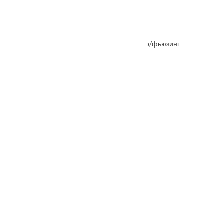
Межкомнатная дверь Натали Каштан стекло/фьюзинг
От
7776
₽