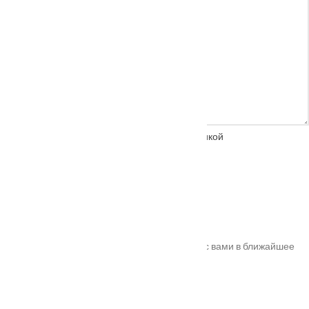
Нажимая на кнопку, вы соглашаетесь с
политикой
конфиденциальности
Спасибо!
Ваш заказ успешно оформлен. Мы свяжемся с вами в ближайшее
время. Номер вашего заказа
#10011
.
Адрес