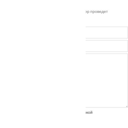
Оставьте ваш номер телефона и наш менеджер проведет
бесплатную консультацию
Нажимая на кнопку, вы соглашаетесь с
политикой
конфиденциальности