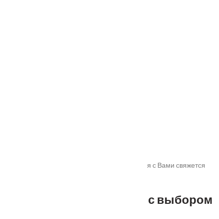
Ручка дверная "Maglev" MH-52-S6 белый
От
2235
₽
Ручка дверная AULA R5 кофе
От
5840
₽
Ручка дверная UNIVERSE черный
От
9970
₽
Спасибо!
Мы получили Вашу заявку! В ближайшее время с Вами свяжется
наш менеджер для уточнения деталей.
Не можете определиться с выбором
?