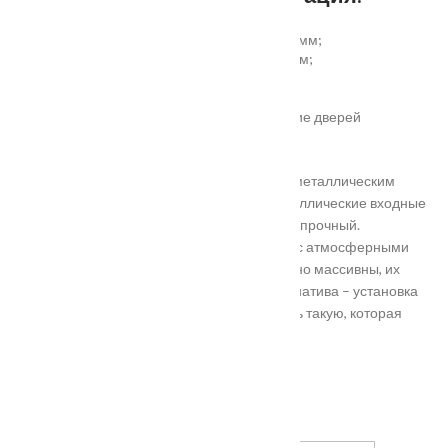
установка отбойной пластины высотой 200 мм;
врезка вентиляционной решётки 368х130 мм;
автоматический умный порог;
порог из ПВХ или алюминия.
Обратите внимание! Возможно изготовление дверей
нестандартного размера.
Они отличаются критериями: габаритами, металлическим
выполнением, отделкой, ценой. Двери металлические входные
в Подольске самые популярные. Материал прочный.
Устойчивость в неблагоприятных регионах с атмосферными
осадками. Полотно и конструкция достаточно массивны, их
тяжело вскрыть злоумышленникам. Альтернатива – установка
входной двери в Подольске. Лучше покупать такую, которая
выполнена из дерева твердых пород.
Установка
Похожие товары