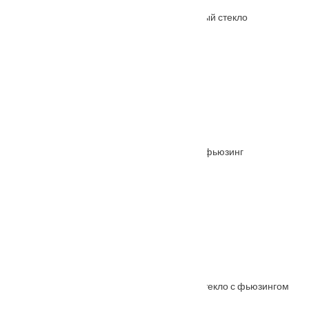
Межкомнатная дверь Элита Венге полосатый стекло
От
7290
₽
Межкомнатная дверь Парус Вишня стекло/фьюзинг
От
7290
₽
Межкомнатная дверь АНАСТАСИЯ ольха стекло с фьюзингом