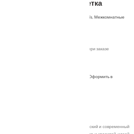
стекло Английская Решетка
Артикул: 2000000505220
Категории:
Velldoris
,
Межкомнатные
двери
,
Производитель
.
От
20835
₽
*актуальные цены уточняйте у менеджера при заказе
Под заказ
Оформить в
ОФОРМИТЬ
КУПИТЬ В 1 КЛИК
WhatsApp
Описание
Характеристики
Замер
Доставка и оплата
Установка
Уникальная серия дверей, где неоклассический и современный
стили связаны единой техникой исполнения и красивой идеей