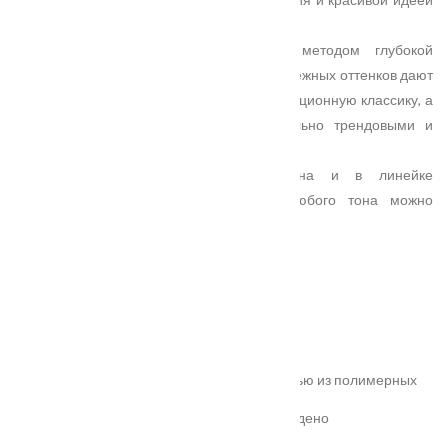
необычных цветовых решений.
Геометрический рисунок, полученный методом глубокой
фрезеровки на полотне, и гладкая эмаль нежных оттенков дают
возможность по-новому взглянуть на традиционную классику, а
современные модели сделать максимально трендовыми и
актуальными.
Тема оригинального цвета продолжена и в линейке
остекленных моделей — к полотну любого тона можно
подобрать соответствующее стекло.
Характеристики
Замер
Основные преимущества:
жёсткое антивандальное покрытие;
100% влагостойкость (изготовлена полностью из полимерных
материалов);
высокая шумоизоляция до 32 дБ (подтверждено
сертификатом);