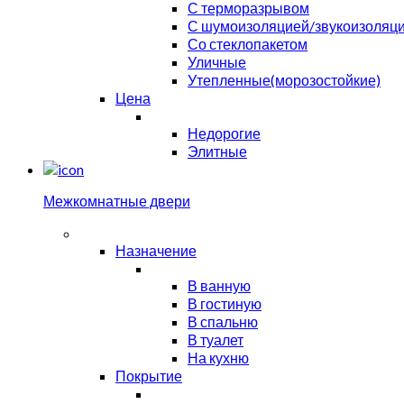
С терморазрывом
С шумоизоляцией/звукоизоляц
Со стеклопакетом
Уличные
Утепленные(морозостойкие)
Цена
Недорогие
Элитные
Межкомнатные двери
Назначение
В ванную
В гостиную
В спальню
В туалет
На кухню
Покрытие