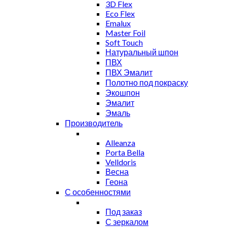
3D Flex
Eco Flex
Emalux
Master Foil
Soft Touch
Натуральный шпон
ПВХ
ПВХ Эмалит
Полотно под покраску
Экошпон
Эмалит
Эмаль
Производитель
Alleanza
Porta Bella
Velldoris
Весна
Геона
С особенностями
Под заказ
С зеркалом