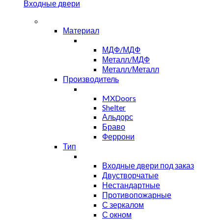
Входные двери
Материал
МДФ/МДФ
Металл/МДФ
Металл/Металл
Производитель
MXDoors
Shelter
Альдорс
Браво
Феррони
Тип
Входные двери под заказ
Двустворчатые
Нестандартные
Противопожарные
С зеркалом
С окном