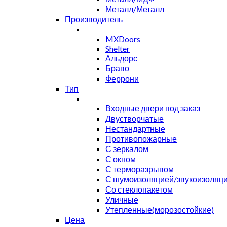
Металл/Металл
Производитель
MXDoors
Shelter
Альдорс
Браво
Феррони
Тип
Входные двери под заказ
Двустворчатые
Нестандартные
Противопожарные
С зеркалом
С окном
С терморазрывом
С шумоизоляцией/звукоизоляц
Со стеклопакетом
Уличные
Утепленные(морозостойкие)
Цена