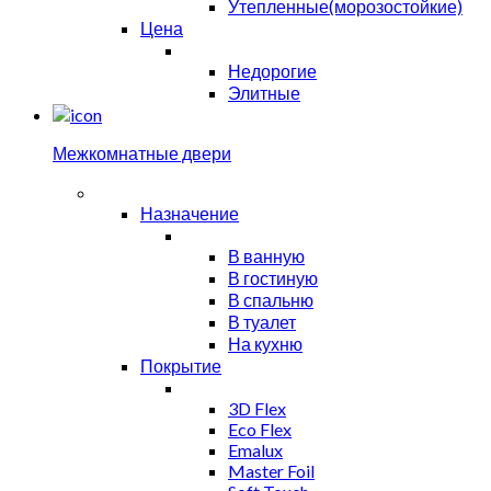
Утепленные(морозостойкие)
Цена
Недорогие
Элитные
Межкомнатные двери
Назначение
В ванную
В гостиную
В спальню
В туалет
На кухню
Покрытие
3D Flex
Eco Flex
Emalux
Master Foil