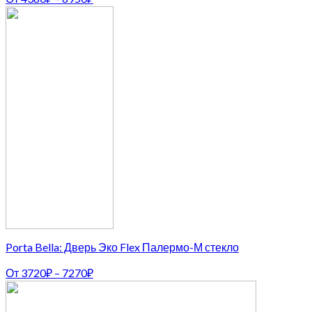
Porta Bella: Дверь Эко Flex Палермо-М стекло
От
3720
₽
–
7270
₽