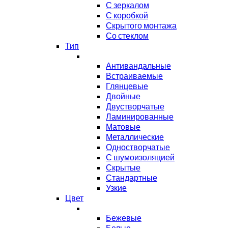
С зеркалом
С коробкой
Скрытого монтажа
Со стеклом
Тип
Антивандальные
Встраиваемые
Глянцевые
Двойные
Двустворчатые
Ламинированные
Матовые
Металлические
Одностворчатые
С шумоизоляцией
Скрытые
Стандартные
Узкие
Цвет
Бежевые
Белые