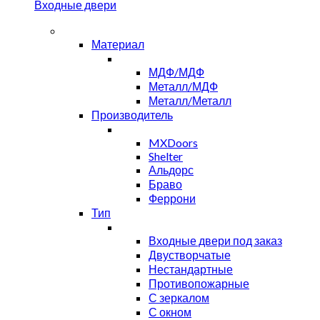
Входные двери
Материал
МДФ/МДФ
Металл/МДФ
Металл/Металл
Производитель
MXDoors
Shelter
Альдорс
Браво
Феррони
Тип
Входные двери под заказ
Двустворчатые
Нестандартные
Противопожарные
С зеркалом
С окном