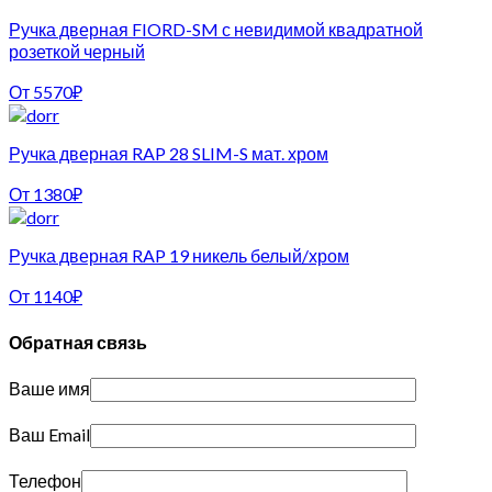
Ручка дверная FIORD-SM с невидимой квадратной
розеткой черный
От
5570
₽
Ручка дверная RAP 28 SLIM-S мат. хром
От
1380
₽
Ручка дверная RAP 19 никель белый/хром
От
1140
₽
Обратная связь
Ваше имя
Ваш Email
Телефон