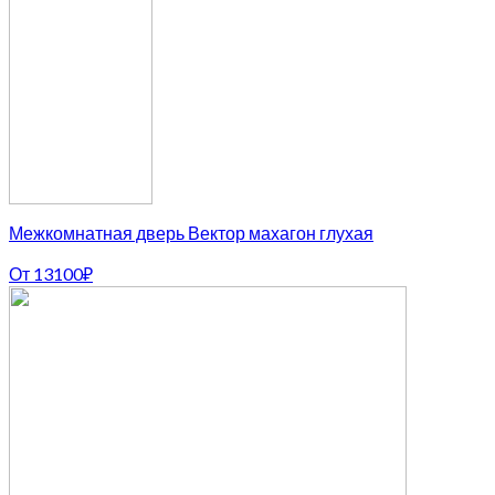
Межкомнатная дверь Вектор махагон глухая
От
13100
₽