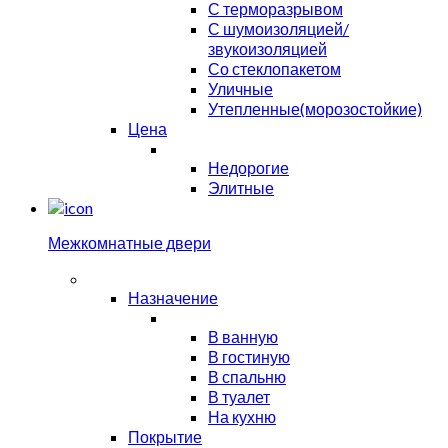
С терморазрывом
С шумоизоляцией/
звукоизоляцией
Со стеклопакетом
Уличные
Утепленные(морозостойкие)
Цена
Недорогие
Элитные
Межкомнатные двери
Назначение
В ванную
В гостиную
В спальню
В туалет
На кухню
Покрытие