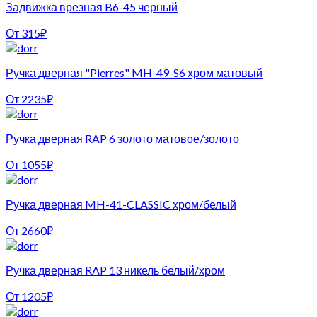
Задвижка врезная B6-45 черный
От
315
₽
Ручка дверная "Pierres" MH-49-S6 хром матовый
От
2235
₽
Ручка дверная RAP 6 золото матовое/золото
От
1055
₽
Ручка дверная MH-41-CLASSIC хром/белый
От
2660
₽
Ручка дверная RAP 13 никель белый/хром
От
1205
₽