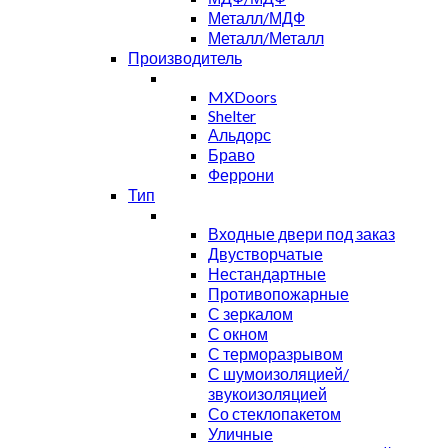
Металл/МДФ
Металл/Металл
Производитель
MXDoors
Shelter
Альдорс
Браво
Феррони
Тип
Входные двери под заказ
Двустворчатые
Нестандартные
Противопожарные
С зеркалом
С окном
С терморазрывом
С шумоизоляцией/
звукоизоляцией
Со стеклопакетом
Уличные