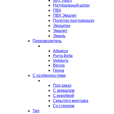
Soft Touch
Натуральный шпон
ПВХ
ПВХ Эмалит
Полотно под покраску
Экошпон
Эмалит
Эмаль
Производитель
Alleanza
Porta Bella
Velldoris
Весна
Геона
С особенностями
Под заказ
С зеркалом
С коробкой
Скрытого монтажа
Со стеклом
Тип