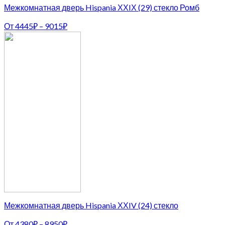
Межкомнатная дверь Hispania ХХIХ (29) стекло Ромб
От
4445
₽
–
9015
₽
Межкомнатная дверь Hispania ХХIV (24) стекло
От
4380
₽
–
8950
₽