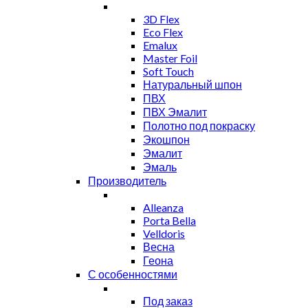
3D Flex
Eco Flex
Emalux
Master Foil
Soft Touch
Натуральный шпон
ПВХ
ПВХ Эмалит
Полотно под покраску
Экошпон
Эмалит
Эмаль
Производитель
Alleanza
Porta Bella
Velldoris
Весна
Геона
С особенностями
Под заказ