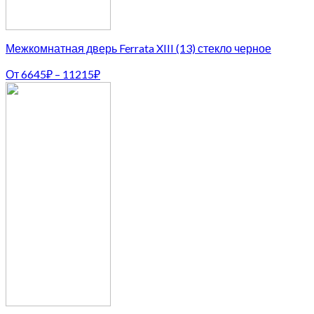
Межкомнатная дверь Ferrata XIII (13) стекло черное
От
6645
₽
–
11215
₽