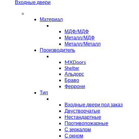
Входные двери
Материал
МДФ/МДФ
Металл/МДФ
Металл/Металл
Производитель
MXDoors
Shelter
Альдорс
Браво
Феррони
Тип
Входные двери под заказ
Двустворчатые
Нестандартные
Противопожарные
С зеркалом
С окном