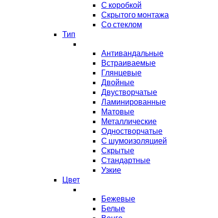
С коробкой
Скрытого монтажа
Со стеклом
Тип
Антивандальные
Встраиваемые
Глянцевые
Двойные
Двустворчатые
Ламинированные
Матовые
Металлические
Одностворчатые
С шумоизоляцией
Скрытые
Стандартные
Узкие
Цвет
Бежевые
Белые
Венге