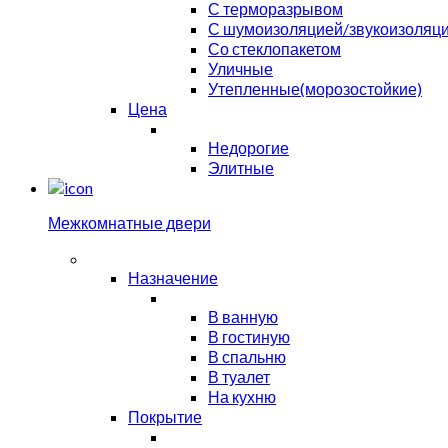
С терморазрывом
С шумоизоляцией/звукоизоляц
Со стеклопакетом
Уличные
Утепленные(морозостойкие)
Цена
Недорогие
Элитные
Межкомнатные двери
Назначение
В ванную
В гостиную
В спальню
В туалет
На кухню
Покрытие