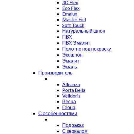
3D Flex
Eco Flex
Emalux
Master Foil
Soft Touch
Натуральный шпон
ПВХ
ПВХ Эмалит
Полотно под покраску
Экошпон
Эмалит
Эмаль
Производитель
Alleanza
Porta Bella
Velldoris
Весна
Геона
С особенностями
Под заказ
С зеркалом