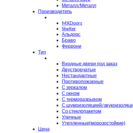
Металл/Металл
Производитель
MXDoors
Shelter
Альдорс
Браво
Феррони
Тип
Входные двери под заказ
Двустворчатые
Нестандартные
Противопожарные
С зеркалом
С окном
С терморазрывом
С шумоизоляцией/звукоизоляц
Со стеклопакетом
Уличные
Утепленные(морозостойкие)
Цена