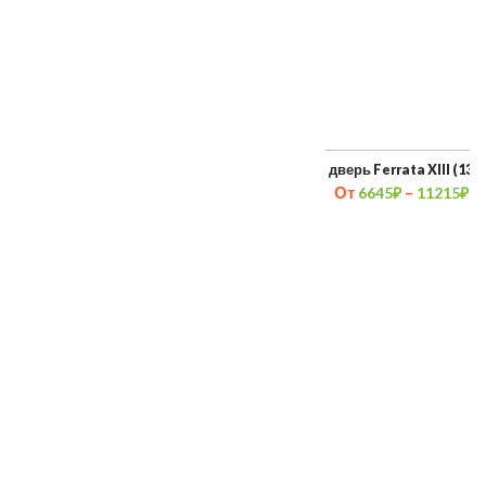
Межкомнатная дверь Шервуд
Межкомнатная дверь Ferrata XIII (13)
От
–
6645
₽
11215
₽