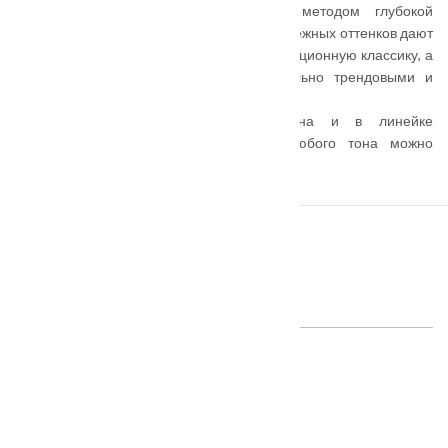
Геометрический рисунок, полученный методом глубокой
фрезеровки на полотне, и гладкая эмаль нежных оттенков дают
возможность по-новому взглянуть на традиционную классику, а
современные модели сделать максимально трендовыми и
актуальными.
Тема оригинального цвета продолжена и в линейке
остекленных моделей — к полотну любого тона можно
подобрать соответствующее стекло.
ПОХОЖИЕ ТОВАРЫ