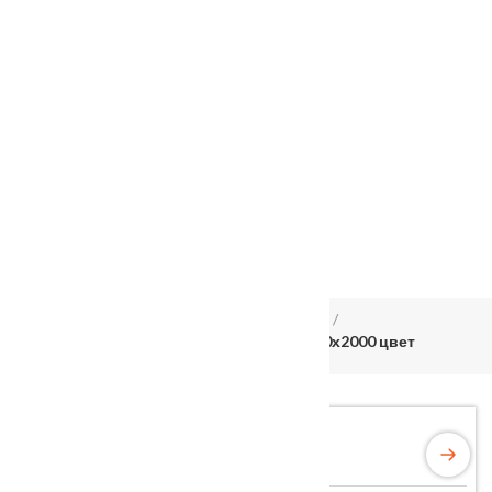
Услуги
Установка
о нас
Наши работы
Отзывы
Гарантия
Выставочный зал
Оплата
доставка
контакты
распродажа
556885@mail.ru
+7 (926) 237-25-43
Главная
Межкомнатные двери
Velldoris
Дверное полотно Эмаль SCANDI F Z1 700х2000 цвет
Светло-серый стекло Лакобель белое