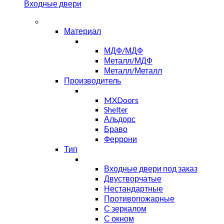
Входные двери
Материал
МДФ/МДФ
Металл/МДФ
Металл/Металл
Производитель
MXDoors
Shelter
Альдорс
Браво
Феррони
Тип
Входные двери под заказ
Двустворчатые
Нестандартные
Противопожарные
С зеркалом
С окном