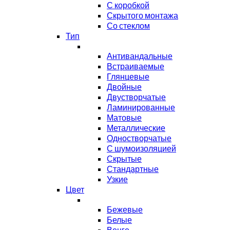
С коробкой
Скрытого монтажа
Со стеклом
Тип
Антивандальные
Встраиваемые
Глянцевые
Двойные
Двустворчатые
Ламинированные
Матовые
Металлические
Одностворчатые
С шумоизоляцией
Скрытые
Стандартные
Узкие
Цвет
Бежевые
Белые
Венге