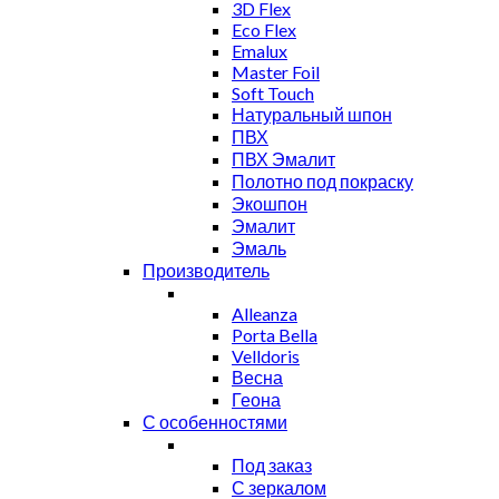
3D Flex
Eco Flex
Emalux
Master Foil
Soft Touch
Натуральный шпон
ПВХ
ПВХ Эмалит
Полотно под покраску
Экошпон
Эмалит
Эмаль
Производитель
Alleanza
Porta Bella
Velldoris
Весна
Геона
С особенностями
Под заказ
С зеркалом