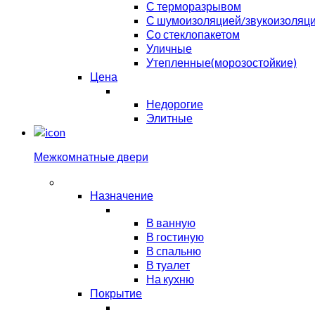
С терморазрывом
С шумоизоляцией/звукоизоляц
Со стеклопакетом
Уличные
Утепленные(морозостойкие)
Цена
Недорогие
Элитные
Межкомнатные двери
Назначение
В ванную
В гостиную
В спальню
В туалет
На кухню
Покрытие