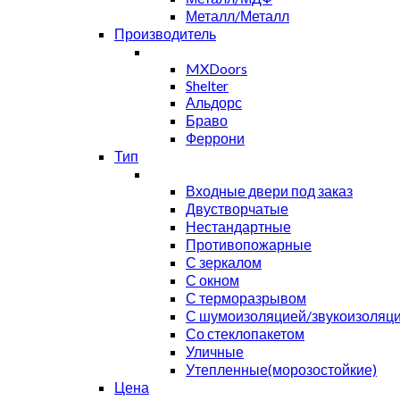
Металл/Металл
Производитель
MXDoors
Shelter
Альдорс
Браво
Феррони
Тип
Входные двери под заказ
Двустворчатые
Нестандартные
Противопожарные
С зеркалом
С окном
С терморазрывом
С шумоизоляцией/звукоизоляц
Со стеклопакетом
Уличные
Утепленные(морозостойкие)
Цена