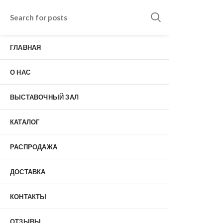
Входные двери в Подольске
г. Подольск, Пионерская улица, 15к2
ГЛАВНАЯ
о нас
Наши работы
Отзывы
О НАС
Гарантия
Выставочный зал
Оплата
ВЫСТАВОЧНЫЙ ЗАЛ
доставка
контакты
КАТАЛОГ
распродажа
+7 (926) 237-25-43
заказать звонок
РАСПРОДАЖА
ДОСТАВКА
0
КОНТАКТЫ
Входные двери
ОТЗЫВЫ