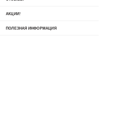
Материал
МДФ/МДФ
Металл/МДФ
АКЦИИ!
Металл/Металл
Производитель
ПОЛЕЗНАЯ ИНФОРМАЦИЯ
MXDoors
Shelter
Альдорс
Браво
Феррони
Тип
Входные двери под заказ
Двустворчатые
Нестандартные
Противопожарные
С зеркалом
С окном
С терморазрывом
С шумоизоляцией/звукоизоляцией
Со стеклопакетом
Уличные
Утепленные(морозостойкие)
Цена
Недорогие