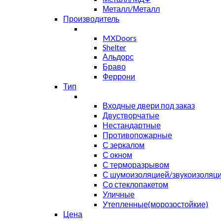
Металл/Металл
Производитель
MXDoors
Shelter
Альдорс
Браво
Феррони
Тип
Входные двери под заказ
Двустворчатые
Нестандартные
Противопожарные
С зеркалом
С окном
С терморазрывом
С шумоизоляцией/звукоизоляц
Со стеклопакетом
Уличные
Утепленные(морозостойкие)
Цена