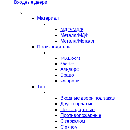
Входные двери
Материал
МДФ/МДФ
Металл/МДФ
Металл/Металл
Производитель
MXDoors
Shelter
Альдорс
Браво
Феррони
Тип
Входные двери под заказ
Двустворчатые
Нестандартные
Противопожарные
С зеркалом
С окном