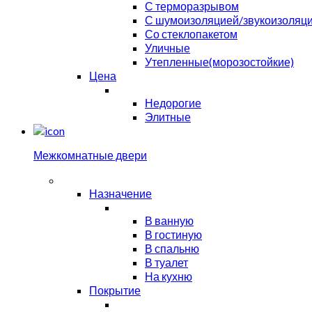
С терморазрывом
С шумоизоляцией/звукоизоляц
Со стеклопакетом
Уличные
Утепленные(морозостойкие)
Цена
Недорогие
Элитные
Межкомнатные двери
Назначение
В ванную
В гостиную
В спальню
В туалет
На кухню
Покрытие