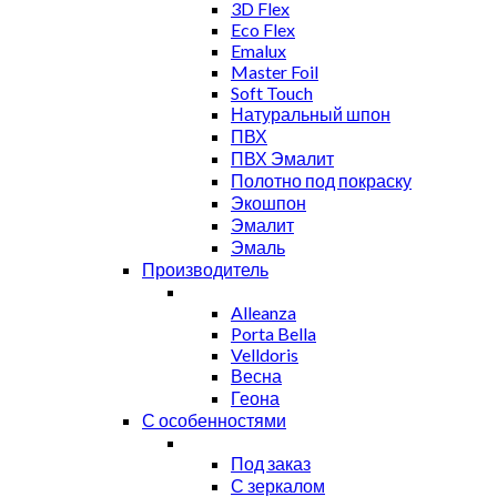
3D Flex
Eco Flex
Emalux
Master Foil
Soft Touch
Натуральный шпон
ПВХ
ПВХ Эмалит
Полотно под покраску
Экошпон
Эмалит
Эмаль
Производитель
Alleanza
Porta Bella
Velldoris
Весна
Геона
С особенностями
Под заказ
С зеркалом