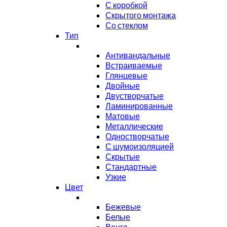
С коробкой
Скрытого монтажа
Со стеклом
Тип
Антивандальные
Встраиваемые
Глянцевые
Двойные
Двустворчатые
Ламинированные
Матовые
Металлические
Одностворчатые
С шумоизоляцией
Скрытые
Стандартные
Узкие
Цвет
Бежевые
Белые
Венге