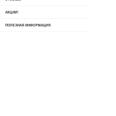
Материал
МДФ/МДФ
Металл/МДФ
АКЦИИ!
Металл/Металл
Производитель
ПОЛЕЗНАЯ ИНФОРМАЦИЯ
MXDoors
Shelter
Альдорс
Браво
Феррони
Тип
Входные двери под заказ
Двустворчатые
Нестандартные
Противопожарные
С зеркалом
С окном
С терморазрывом
С шумоизоляцией/звукоизоляцией
Со стеклопакетом
Уличные
Утепленные(морозостойкие)
Цена
Недорогие