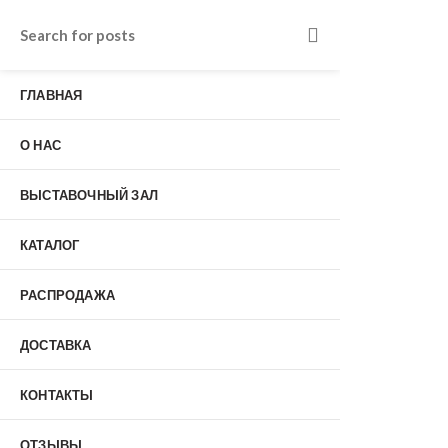
Входные двери в Подольске
г. Подольск, Пионерская улица, 15к2
ГЛАВНАЯ
о нас
Наши работы
Отзывы
О НАС
Гарантия
Выставочный зал
Оплата
ВЫСТАВОЧНЫЙ ЗАЛ
доставка
контакты
КАТАЛОГ
распродажа
+7 (926) 237-25-43
заказать звонок
РАСПРОДАЖА
ДОСТАВКА
0
КОНТАКТЫ
Входные двери
ОТЗЫВЫ