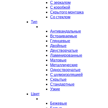
С зеркалом
С коробкой
Скрытого монтажа
Со стеклом
Тип
Антивандальные
Встраиваемые
Глянцевые
Двойные
Двустворчатые
Ламинированные
Матовые
Металлические
Одностворчатые
С шумоизоляцией
Скрытые
Стандартные
Узкие
Цвет
Бежевые
Белые