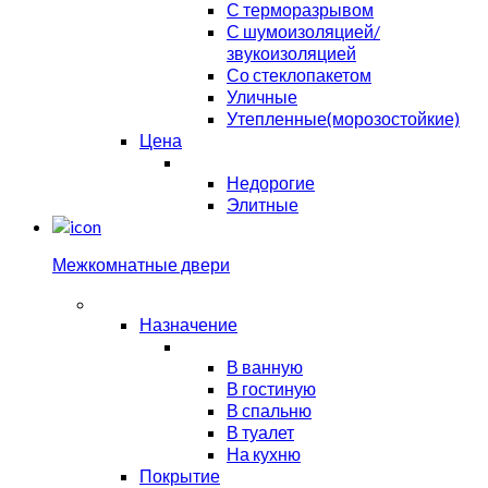
С терморазрывом
С шумоизоляцией/
звукоизоляцией
Со стеклопакетом
Уличные
Утепленные(морозостойкие)
Цена
Недорогие
Элитные
Межкомнатные двери
Назначение
В ванную
В гостиную
В спальню
В туалет
На кухню
Покрытие