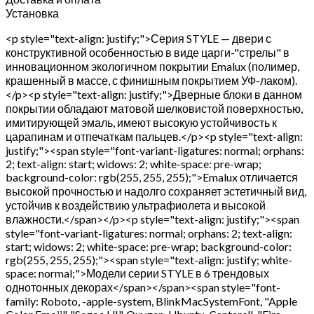
Установка
<p style="text-align: justify;">Серия STYLE — двери с
конструктивной особенностью в виде царги-"стрелы" в
инновационном экологичном покрытии Emalux (полимер,
крашенный в массе, с финишным покрытием УФ-лаком).
</p><p style="text-align: justify;">Дверные блоки в данном
покрытии обладают матовой шелковистой поверхностью,
имитирующей эмаль, имеют высокую устойчивость к
царапинам и отпечаткам пальцев.</p><p style="text-align:
justify;"><span style="font-variant-ligatures: normal; orphans:
2; text-align: start; widows: 2; white-space: pre-wrap;
background-color: rgb(255, 255, 255);">Emalux отличается
высокой прочностью и надолго сохраняет эстетичный вид,
устойчив к воздействию ультрафиолета и высокой
влажности.</span></p><p style="text-align: justify;"><span
style="font-variant-ligatures: normal; orphans: 2; text-align:
start; widows: 2; white-space: pre-wrap; background-color:
rgb(255, 255, 255);"><span style="text-align: justify; white-
space: normal;">Модели серии STYLE в 6 трендовых
однотонных декорах</span></span><span style="font-
family: Roboto, -apple-system, BlinkMacSystemFont, "Apple