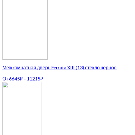
Межкомнатная дверь Ferrata XIII (13) стекло черное
От
6645
₽
–
11215
₽