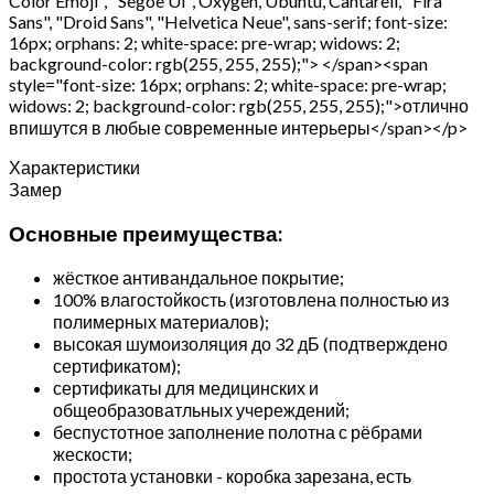
Color Emoji", "Segoe UI", Oxygen, Ubuntu, Cantarell, "Fira
Sans", "Droid Sans", "Helvetica Neue", sans-serif; font-size:
16px; orphans: 2; white-space: pre-wrap; widows: 2;
background-color: rgb(255, 255, 255);"> </span><span
style="font-size: 16px; orphans: 2; white-space: pre-wrap;
widows: 2; background-color: rgb(255, 255, 255);">отлично
впишутся в любые современные интерьеры</span></p>
Характеристики
Замер
Основные преимущества:
жёсткое антивандальное покрытие;
100% влагостойкость (изготовлена полностью из
полимерных материалов);
высокая шумоизоляция до 32 дБ (подтверждено
сертификатом);
сертификаты для медицинских и
общеобразоватльных учереждений;
беспустотное заполнение полотна с рёбрами
жескости;
простота установки - коробка зарезана, есть