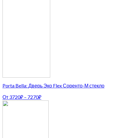
Porta Bella: Дверь Эко Flex Соренто-М стекло
От
3720
₽
–
7270
₽