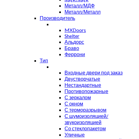
Металл/МДФ
Металл/Металл
Производитель
MXDoors
Shelter
Альдорс
Браво
Феррони
Тип
Входные двери под заказ
Двустворчатые
Нестандартные
Противопожарные
С зеркалом
С окном
С терморазрывом
С шумоизоляцией/
звукоизоляцией
Со стеклопакетом
Уличные