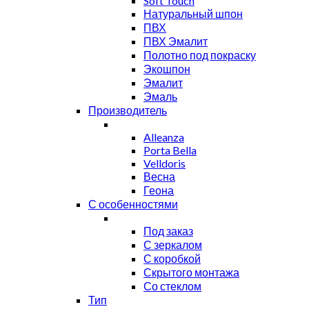
Soft Touch
Натуральный шпон
ПВХ
ПВХ Эмалит
Полотно под покраску
Экошпон
Эмалит
Эмаль
Производитель
Alleanza
Porta Bella
Velldoris
Весна
Геона
С особенностями
Под заказ
С зеркалом
С коробкой
Скрытого монтажа
Со стеклом
Тип