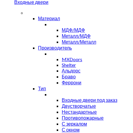
Входные двери
Материал
МДФ/МДФ
Металл/МДФ
Металл/Металл
Производитель
MXDoors
Shelter
Альдорс
Браво
Феррони
Тип
Входные двери под заказ
Двустворчатые
Нестандартные
Противопожарные
С зеркалом
С окном