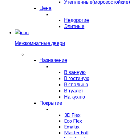
Утепленные(морозостойкие)
Цена
Недорогие
Элитные
Межкомнатные двери
Назначение
В ванную
В гостиную
В спальню
В туалет
На кухню
Покрытие
3D Flex
Eco Flex
Emalux
Master Foil