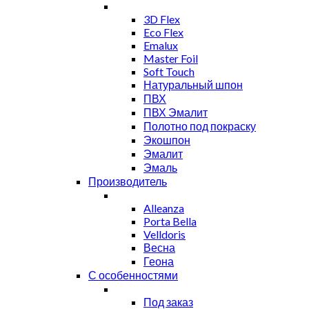
3D Flex
Eco Flex
Emalux
Master Foil
Soft Touch
Натуральный шпон
ПВХ
ПВХ Эмалит
Полотно под покраску
Экошпон
Эмалит
Эмаль
Производитель
Alleanza
Porta Bella
Velldoris
Весна
Геона
С особенностями
Под заказ