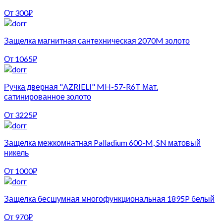
От
300
₽
Защелка магнитная сантехническая 2070M золото
От
1065
₽
Ручка дверная "AZRIELI" MH-57-R6T Мат.
сатинированное золото
От
3225
₽
Защелка межкомнатная Palladium 600-M, SN матовый
никель
От
1000
₽
Защелка бесшумная многофункциональная 1895P белый
От
970
₽