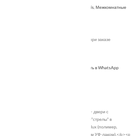
Артикул: 2000000600086
Категории:
Velldoris
,
Межкомнатные
двери
,
Производитель
.
От
8930
₽
*актуальные цены уточняйте у менеджера при заказе
В наличии
В корзину
Оформить в WhatsApp
КУПИТЬ В 1 КЛИК
Описание
Характеристики
Замер
Доставка и оплата
Установка
<p style="text-align: justify;">Серия STYLE — двери с
конструктивной особенностью в виде царги-"стрелы" в
инновационном экологичном покрытии Emalux (полимер,
крашенный в массе, с финишным покрытием УФ-лаком).</p><p