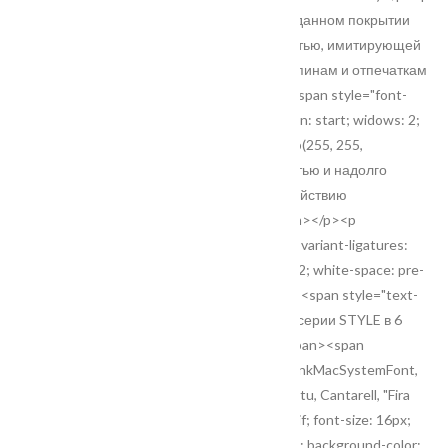
style="text-align: justify;">Дверные блоки в данном покрытии
обладают матовой шелковистой поверхностью, имитирующей
эмаль, имеют высокую устойчивость к царапинам и отпечаткам
пальцев.</p><p style="text-align: justify;"><span style="font-
variant-ligatures: normal; orphans: 2; text-align: start; widows: 2;
white-space: pre-wrap; background-color: rgb(255, 255,
255);">Emalux отличается высокой прочностью и надолго
сохраняет эстетичный вид, устойчив к воздействию
ультрафиолета и высокой влажности.</span></p><p
style="text-align: justify;"><span style="font-variant-ligatures:
normal; orphans: 2; text-align: start; widows: 2; white-space: pre-
wrap; background-color: rgb(255, 255, 255);"><span style="text-
align: justify; white-space: normal;">Модели серии STYLE в 6
трендовых однотонных декорах</span></span><span
style="font-family: Roboto, -apple-system, BlinkMacSystemFont,
"Apple Color Emoji", "Segoe UI", Oxygen, Ubuntu, Cantarell, "Fira
Sans", "Droid Sans", "Helvetica Neue", sans-serif; font-size: 16px;
orphans: 2; white-space: pre-wrap; widows: 2; background-color: