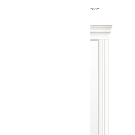
Межкомнатная дверь Ferrata III (3) стекло белое
От
5660
₽
–
10230
₽