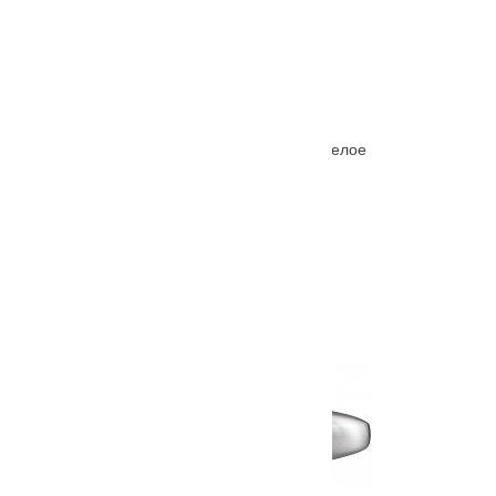
Межкомнатная дверь Ferrata X (10) стекло белое
От
5660
₽
–
10230
₽
Также покупают
Ручка дверная Swim
От
1200
₽