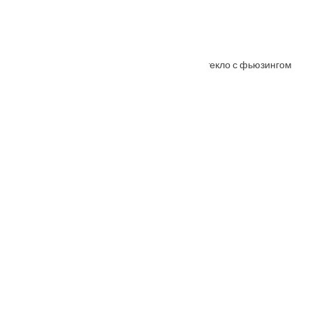
Межкомнатная дверь АНАСТАСИЯ ольха стекло с фьюзингом
От
7290
₽