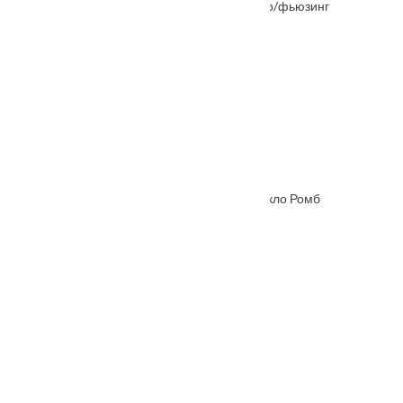
Межкомнатная дверь Натали Каштан стекло/фьюзинг
От
7776
₽
Межкомнатная дверь Hispania ХХIХ (29) стекло Ромб
От
4445
₽
–
9015
₽