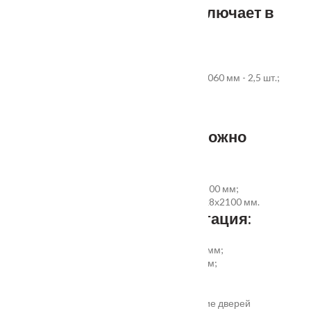
Стандартный комплект включает в
себя:
дверное полотно выбранного размера;
коробка из экструдированного ПВХ 60x40x2060 мм - 2,5 шт.;
наличник ПВХ прямой 70x8x2200 мм - 5 шт.
Фурнитура и доборы - в комплект не входят.
Размер добора, которым можно
укомплектовать дверь:
добор совмещеный с наличником 100х8х2200 мм;
добор прямой 150, 200, 300 (только белый)х8х2100 мм.
Дополнительная комплектация:
установка отбойной пластины высотой 200 мм;
врезка вентиляционной решётки 368х130 мм;
автоматический умный порог;
порог из ПВХ или алюминия.
Обратите внимание! Возможно изготовление дверей