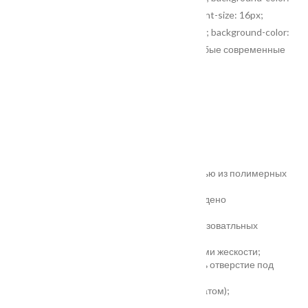
rgb(255, 255, 255);"> </span><span style="font-size: 16px;
orphans: 2; white-space: pre-wrap; widows: 2; background-color:
rgb(255, 255, 255);">отлично впишутся в любые современные
интерьеры</span></p>
Характеристики
Замер
Основные преимущества:
жёсткое антивандальное покрытие;
100% влагостойкость (изготовлена полностью из полимерных
материалов);
высокая шумоизоляция до 32 дБ (подтверждено
сертификатом);
сертификаты для медицинских и общеобразоватльных
учереждений;
беспустотное заполнение полотна с рёбрами жескости;
простота установки - коробка зарезана, есть отверстие под
замок и ручку;
пожаростойкость (подтверждено сертификатом);
повышенная гарантия - 3 года.