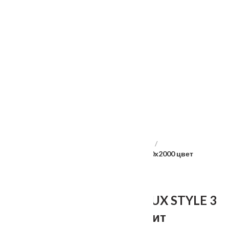
Услуги
Установка
о нас
Наши работы
Отзывы
Гарантия
Выставочный зал
Оплата
доставка
контакты
распродажа
556885@mail.ru
+7 (926) 237-25-43
Главная
Межкомнатные двери
Velldoris
Дверное полотно EMALUX STYLE 3 4P 800х2000 цвет
Кварцит
Дверное полотно EMALUX STYLE 3
4P 800х2000 цвет Кварцит