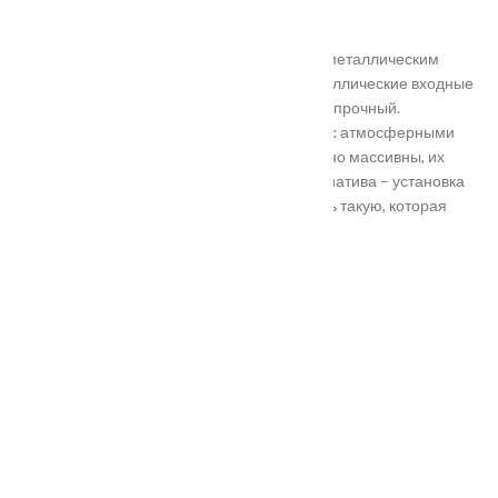
нестандартного размера.
Они отличаются критериями: габаритами, металлическим
выполнением, отделкой, ценой. Двери металлические входные
в Подольске самые популярные. Материал прочный.
Устойчивость в неблагоприятных регионах с атмосферными
осадками. Полотно и конструкция достаточно массивны, их
тяжело вскрыть злоумышленникам. Альтернатива – установка
входной двери в Подольске. Лучше покупать такую, которая
выполнена из дерева твердых пород.
Установка
Похожие товары