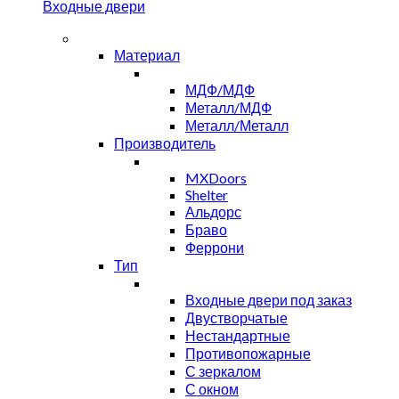
Входные двери
Материал
МДФ/МДФ
Металл/МДФ
Металл/Металл
Производитель
MXDoors
Shelter
Альдорс
Браво
Феррони
Тип
Входные двери под заказ
Двустворчатые
Нестандартные
Противопожарные
С зеркалом
С окном