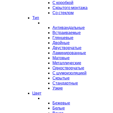
С коробкой
Скрытого монтажа
Со стеклом
Тип
Антивандальные
Встраиваемые
Глянцевые
Двойные
Двустворчатые
Ламинированные
Матовые
Металлические
Одностворчатые
С шумоизоляцией
Скрытые
Стандартные
Узкие
Цвет
Бежевые
Белые
Венге