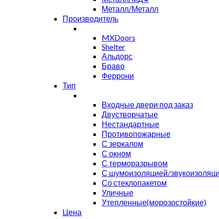
Металл/Металл
Производитель
MXDoors
Shelter
Альдорс
Браво
Феррони
Тип
Входные двери под заказ
Двустворчатые
Нестандартные
Противопожарные
С зеркалом
С окном
С терморазрывом
С шумоизоляцией/звукоизоляц
Со стеклопакетом
Уличные
Утепленные(морозостойкие)
Цена