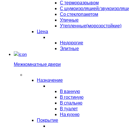
С терморазрывом
С шумоизоляцией/звукоизоляц
Со стеклопакетом
Уличные
Утепленные(морозостойкие)
Цена
Недорогие
Элитные
Межкомнатные двери
Назначение
В ванную
В гостиную
В спальню
В туалет
На кухню
Покрытие