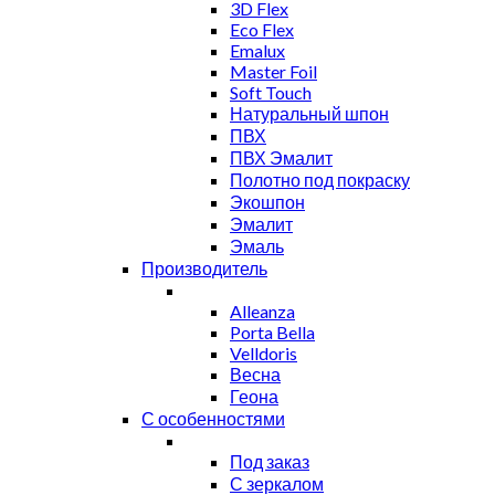
3D Flex
Eco Flex
Emalux
Master Foil
Soft Touch
Натуральный шпон
ПВХ
ПВХ Эмалит
Полотно под покраску
Экошпон
Эмалит
Эмаль
Производитель
Alleanza
Porta Bella
Velldoris
Весна
Геона
С особенностями
Под заказ
С зеркалом