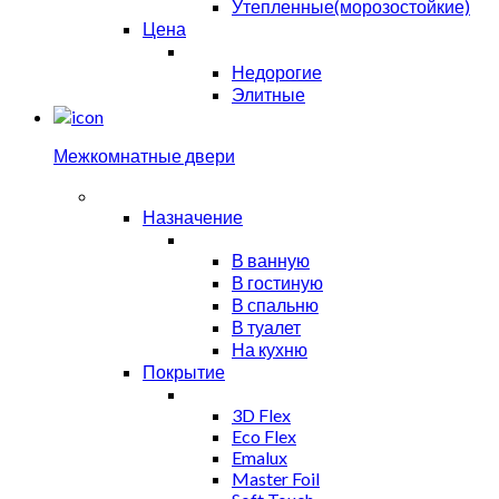
Утепленные(морозостойкие)
Цена
Недорогие
Элитные
Межкомнатные двери
Назначение
В ванную
В гостиную
В спальню
В туалет
На кухню
Покрытие
3D Flex
Eco Flex
Emalux
Master Foil