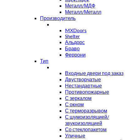
Металл/МДФ
Металл/Металл
Производитель
MXDoors
Shelter
Альдорс
Браво
Феррони
Тип
Входные двери под заказ
Двустворчатые
Нестандартные
Противопожарные
С зеркалом
С окном
С терморазрывом
С шумоизоляцией/
звукоизоляцией
Со стеклопакетом
Уличные