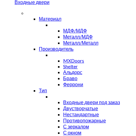
Входные двери
Материал
МДФ/МДФ
Металл/МДФ
Металл/Металл
Производитель
MXDoors
Shelter
Альдорс
Браво
Феррони
Тип
Входные двери под заказ
Двустворчатые
Нестандартные
Противопожарные
С зеркалом
С окном