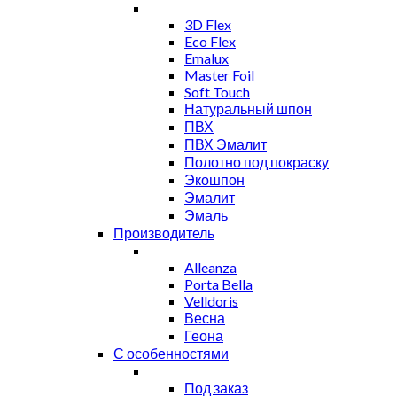
3D Flex
Eco Flex
Emalux
Master Foil
Soft Touch
Натуральный шпон
ПВХ
ПВХ Эмалит
Полотно под покраску
Экошпон
Эмалит
Эмаль
Производитель
Alleanza
Porta Bella
Velldoris
Весна
Геона
С особенностями
Под заказ