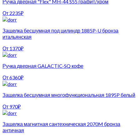
Ручка дверная "Flex" MH-44 S55 графит/хром
От
2235
₽
Защелка бесшумная под цилиндр 1885P-U бронза
итальянская
От
1370
₽
Ручка дверная GALACTIC-SQ кофе
От
6360
₽
Защелка бесшумная многофункциональная 1895P белый
От
970
₽
Защелка магнитная сантехническая 2070M бронза
античная