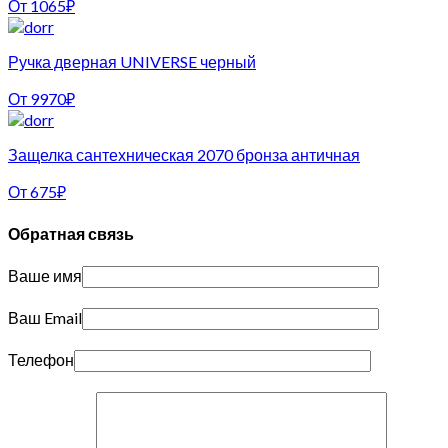
От
1065
₽
Ручка дверная UNIVERSE черный
От
9970
₽
Защелка сантехническая 2070 бронза античная
От
675
₽
Обратная связь
Ваше имя
Ваш Email
Телефон