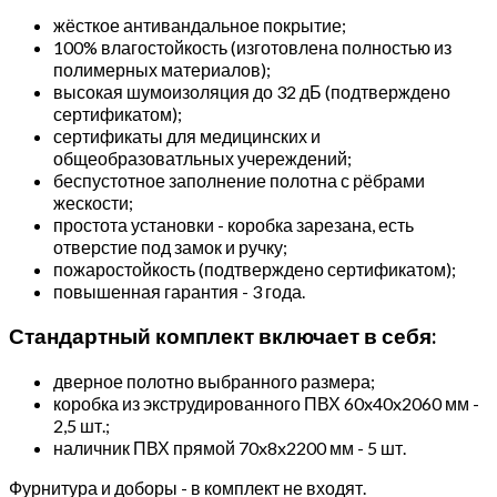
жёсткое антивандальное покрытие;
100% влагостойкость (изготовлена полностью из
полимерных материалов);
высокая шумоизоляция до 32 дБ (подтверждено
сертификатом);
сертификаты для медицинских и
общеобразоватльных учереждений;
беспустотное заполнение полотна с рёбрами
жескости;
простота установки - коробка зарезана, есть
отверстие под замок и ручку;
пожаростойкость (подтверждено сертификатом);
повышенная гарантия - 3 года.
Стандартный комплект включает в себя:
дверное полотно выбранного размера;
коробка из экструдированного ПВХ 60x40x2060 мм -
2,5 шт.;
наличник ПВХ прямой 70x8x2200 мм - 5 шт.
Фурнитура и доборы - в комплект не входят.