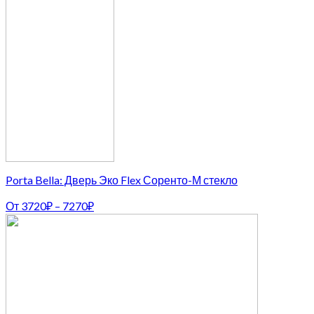
Porta Bella: Дверь Эко Flex Соренто-М стекло
От
3720
₽
–
7270
₽