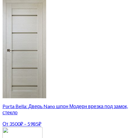
Porta Bella: Дверь Nano шпон Модерн врезка под замок,
стекло
От
3500
₽
–
5985
₽