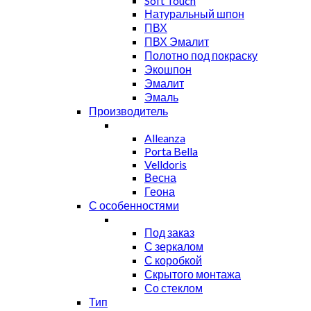
Soft Touch
Натуральный шпон
ПВХ
ПВХ Эмалит
Полотно под покраску
Экошпон
Эмалит
Эмаль
Производитель
Alleanza
Porta Bella
Velldoris
Весна
Геона
С особенностями
Под заказ
С зеркалом
С коробкой
Скрытого монтажа
Со стеклом
Тип