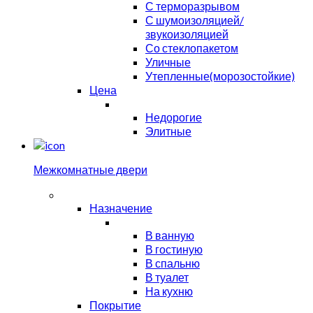
С терморазрывом
С шумоизоляцией/
звукоизоляцией
Со стеклопакетом
Уличные
Утепленные(морозостойкие)
Цена
Недорогие
Элитные
Межкомнатные двери
Назначение
В ванную
В гостиную
В спальню
В туалет
На кухню
Покрытие