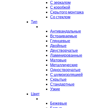
С зеркалом
С коробкой
Скрытого монтажа
Со стеклом
Тип
Антивандальные
Встраиваемые
Глянцевые
Двойные
Двустворчатые
Ламинированные
Матовые
Металлические
Одностворчатые
С шумоизоляцией
Скрытые
Стандартные
Узкие
Цвет
Бежевые
Белые