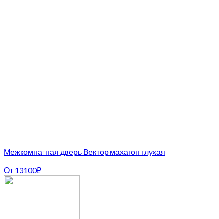
Межкомнатная дверь Вектор махагон глухая
От
13100
₽