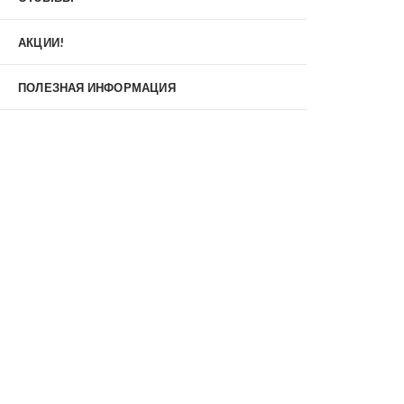
Материал
МДФ/МДФ
Металл/МДФ
АКЦИИ!
Металл/Металл
Производитель
ПОЛЕЗНАЯ ИНФОРМАЦИЯ
MXDoors
Shelter
Альдорс
Браво
Феррони
Тип
Входные двери под заказ
Двустворчатые
Нестандартные
Противопожарные
С зеркалом
С окном
С терморазрывом
С шумоизоляцией/звукоизоляцией
Со стеклопакетом
Уличные
Утепленные(морозостойкие)
Цена
Недорогие