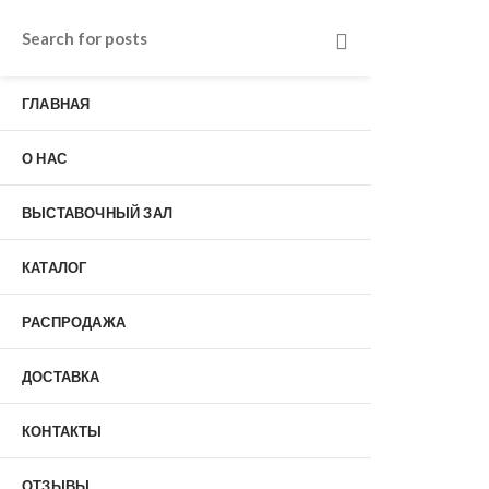
Входные двери в Подольске
г. Подольск, Пионерская улица, 15к2
ГЛАВНАЯ
о нас
Наши работы
Отзывы
О НАС
Гарантия
Выставочный зал
Оплата
ВЫСТАВОЧНЫЙ ЗАЛ
доставка
контакты
КАТАЛОГ
распродажа
+7 (926) 237-25-43
заказать звонок
РАСПРОДАЖА
ДОСТАВКА
0
КОНТАКТЫ
Входные двери
ОТЗЫВЫ