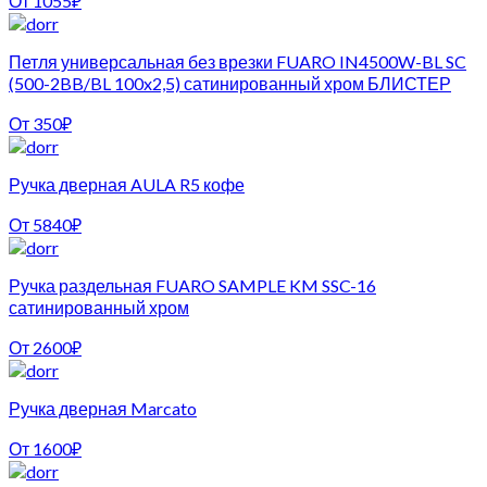
От
1055
₽
Петля универсальная без врезки FUARO IN4500W-BL SC
(500-2BB/BL 100x2,5) сатинированный хром БЛИСТЕР
От
350
₽
Ручка дверная AULA R5 кофе
От
5840
₽
Ручка раздельная FUARO SAMPLE KM SSC-16
сатинированный хром
От
2600
₽
Ручка дверная Marcato
От
1600
₽