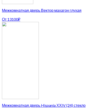
Межкомнатная дверь Вектор махагон глухая
От
13100
₽
Межкомнатная дверь Hispania ХХIV (24) стекло