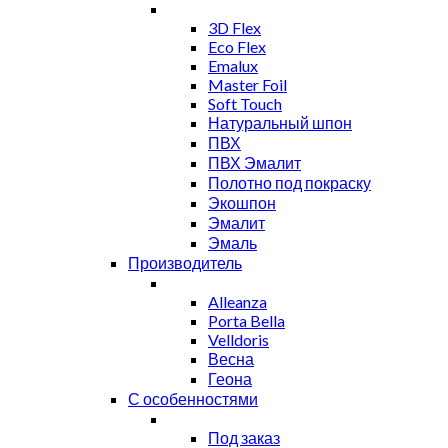
3D Flex
Eco Flex
Emalux
Master Foil
Soft Touch
Натуральный шпон
ПВХ
ПВХ Эмалит
Полотно под покраску
Экошпон
Эмалит
Эмаль
Производитель
Alleanza
Porta Bella
Velldoris
Весна
Геона
С особенностями
Под заказ