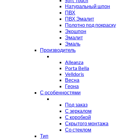
Soft Touch
Натуральный шпон
ПВХ
ПВХ Эмалит
Полотно под покраску
Экошпон
Эмалит
Эмаль
Производитель
Alleanza
Porta Bella
Velldoris
Весна
Геона
С особенностями
Под заказ
С зеркалом
С коробкой
Скрытого монтажа
Со стеклом
Тип