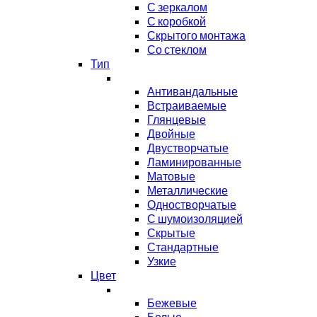
С зеркалом
С коробкой
Скрытого монтажа
Со стеклом
Тип
Антивандальные
Встраиваемые
Глянцевые
Двойные
Двустворчатые
Ламинированные
Матовые
Металлические
Одностворчатые
С шумоизоляцией
Скрытые
Стандартные
Узкие
Цвет
Бежевые
Белые