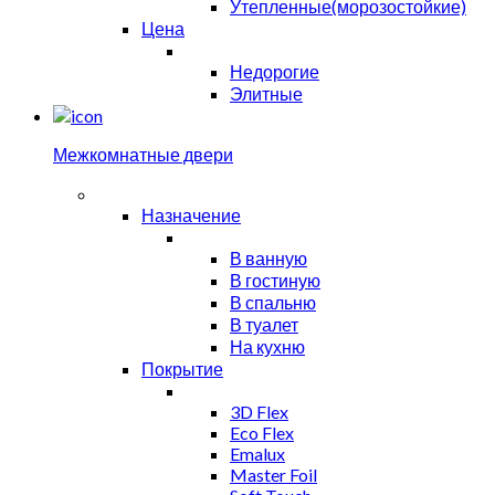
Утепленные(морозостойкие)
Цена
Недорогие
Элитные
Межкомнатные двери
Назначение
В ванную
В гостиную
В спальню
В туалет
На кухню
Покрытие
3D Flex
Eco Flex
Emalux
Master Foil