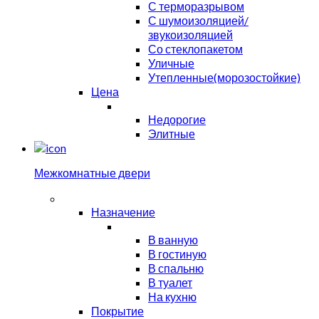
С терморазрывом
С шумоизоляцией/
звукоизоляцией
Со стеклопакетом
Уличные
Утепленные(морозостойкие)
Цена
Недорогие
Элитные
Межкомнатные двери
Назначение
В ванную
В гостиную
В спальню
В туалет
На кухню
Покрытие