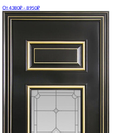
От
4380
₽
–
8950
₽