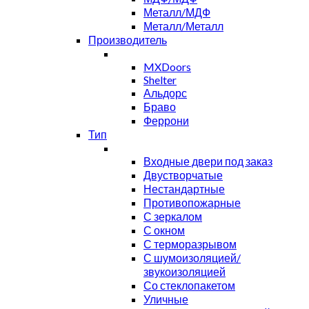
Металл/МДФ
Металл/Металл
Производитель
MXDoors
Shelter
Альдорс
Браво
Феррони
Тип
Входные двери под заказ
Двустворчатые
Нестандартные
Противопожарные
С зеркалом
С окном
С терморазрывом
С шумоизоляцией/
звукоизоляцией
Со стеклопакетом
Уличные