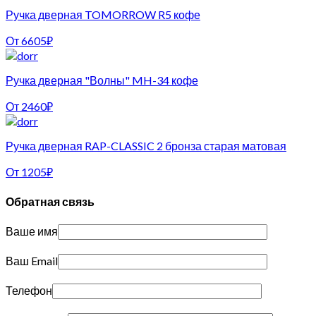
Ручка дверная TOMORROW R5 кофе
От
6605
₽
Ручка дверная "Волны" MH-34 кофе
От
2460
₽
Ручка дверная RAP-CLASSIC 2 бронза старая матовая
От
1205
₽
Обратная связь
Ваше имя
Ваш Email
Телефон