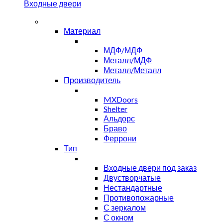
Входные двери
Материал
МДФ/МДФ
Металл/МДФ
Металл/Металл
Производитель
MXDoors
Shelter
Альдорс
Браво
Феррони
Тип
Входные двери под заказ
Двустворчатые
Нестандартные
Противопожарные
С зеркалом
С окном