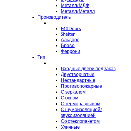
Металл/МДФ
Металл/Металл
Производитель
MXDoors
Shelter
Альдорс
Браво
Феррони
Тип
Входные двери под заказ
Двустворчатые
Нестандартные
Противопожарные
С зеркалом
С окном
С терморазрывом
С шумоизоляцией/
звукоизоляцией
Со стеклопакетом
Уличные