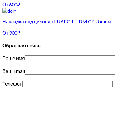
От
600
₽
Накладка под цилиндр FUARO ET DM CP-8 хром
От
900
₽
Обратная связь
Ваше имя
Ваш Email
Телефон