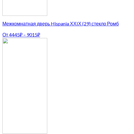
Межкомнатная дверь Hispania ХХIХ (29) стекло Ромб
От
4445
₽
–
9015
₽