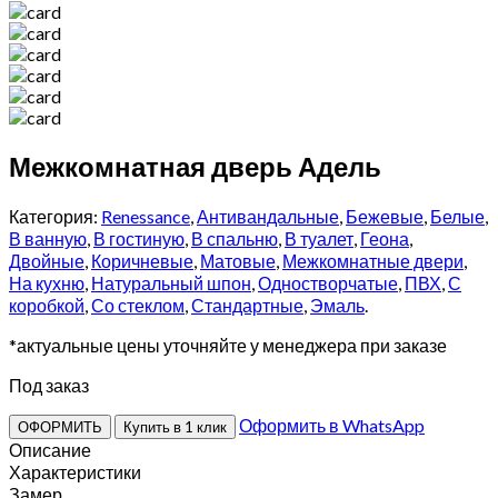
Межкомнатная дверь Адель
Категория:
Renessance
,
Антивандальные
,
Бежевые
,
Белые
,
В ванную
,
В гостиную
,
В спальню
,
В туалет
,
Геона
,
Двойные
,
Коричневые
,
Матовые
,
Межкомнатные двери
,
На кухню
,
Натуральный шпон
,
Одностворчатые
,
ПВХ
,
С
коробкой
,
Со стеклом
,
Стандартные
,
Эмаль
.
*актуальные цены уточняйте у менеджера при заказе
Под заказ
Оформить в WhatsApp
ОФОРМИТЬ
Купить в 1 клик
Описание
Характеристики
Замер