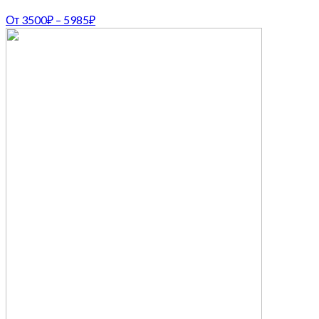
От
3500
₽
–
5985
₽