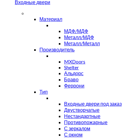
Входные двери
Материал
МДФ/МДФ
Металл/МДФ
Металл/Металл
Производитель
MXDoors
Shelter
Альдорс
Браво
Феррони
Тип
Входные двери под заказ
Двустворчатые
Нестандартные
Противопожарные
С зеркалом
С окном