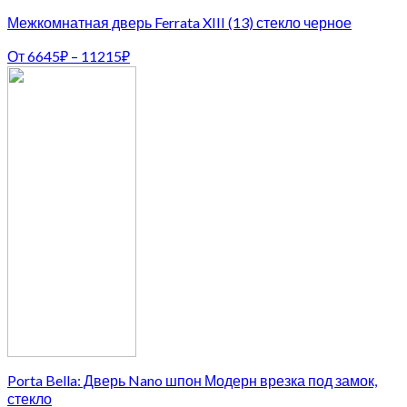
Межкомнатная дверь Ferrata XIII (13) стекло черное
От
6645
₽
–
11215
₽
Porta Bella: Дверь Nano шпон Модерн врезка под замок,
стекло