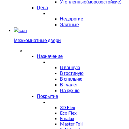
Утепленные(морозостойкие)
Цена
Недорогие
Элитные
Межкомнатные двери
Назначение
В ванную
В гостиную
В спальню
В туалет
На кухню
Покрытие
3D Flex
Eco Flex
Emalux
Master Foil