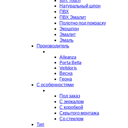
Soft Touch
Натуральный шпон
ПВХ
ПВХ Эмалит
Полотно под покраску
Экошпон
Эмалит
Эмаль
Производитель
Alleanza
Porta Bella
Velldoris
Весна
Геона
С особенностями
Под заказ
С зеркалом
С коробкой
Скрытого монтажа
Со стеклом
Тип