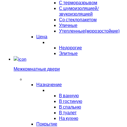
С терморазрывом
С шумоизоляцией/
звукоизоляцией
Со стеклопакетом
Уличные
Утепленные(морозостойкие)
Цена
Недорогие
Элитные
Межкомнатные двери
Назначение
В ванную
В гостиную
В спальню
В туалет
На кухню
Покрытие