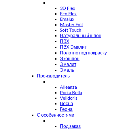
3D Flex
Eco Flex
Emalux
Master Foil
Soft Touch
Натуральный шпон
ПВХ
ПВХ Эмалит
Полотно под покраску
Экошпон
Эмалит
Эмаль
Производитель
Alleanza
Porta Bella
Velldoris
Весна
Геона
С особенностями
Под заказ