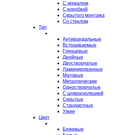
С зеркалом
С коробкой
Скрытого монтажа
Со стеклом
Тип
Антивандальные
Встраиваемые
Глянцевые
Двойные
Двустворчатые
Ламинированные
Матовые
Металлические
Одностворчатые
С шумоизоляцией
Скрытые
Стандартные
Узкие
Цвет
Бежевые
Белые