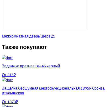
Межкомнатная дверь Шервуд
Также покупают
Задвижка врезная B6-45 черный
От
315
₽
Защелка бесшумная многофункциональная 1895P бронза
итальянская
От
1370
₽