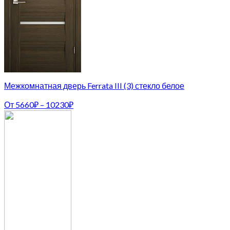
Межкомнатная дверь Ferrata III (3) стекло белое
От
5660
₽
–
10230
₽