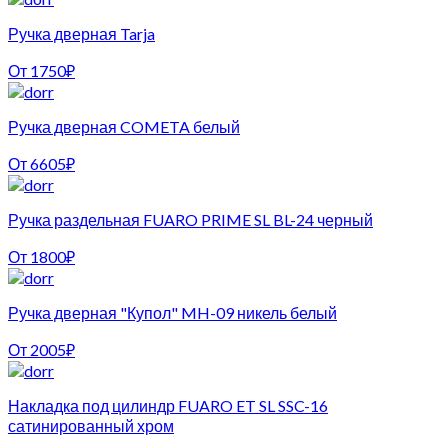
Ручка дверная Tarja
От
1750
₽
Ручка дверная COMETA белый
От
6605
₽
Ручка раздельная FUARO PRIME SL BL-24 черный
От
1800
₽
Ручка дверная "Купол" MH-09 никель белый
От
2005
₽
Накладка под цилиндр FUARO ET SL SSC-16
сатинированный хром