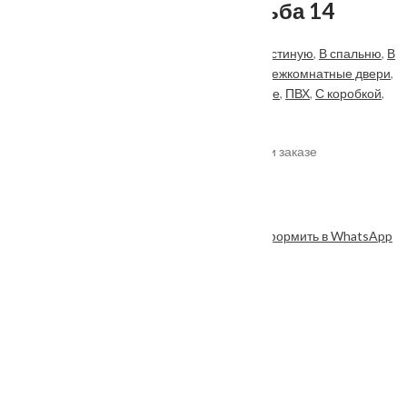
Межкомнатная дверь Альба 14
Категорий:
Renessance
,
Белые
,
В ванную
,
В гостиную
,
В спальню
,
В
туалет
,
Геона
,
Двойные
,
Зеленые
,
Матовые
,
Межкомнатные двери
,
На кухню
,
Натуральный шпон
,
Одностворчатые
,
ПВХ
,
С коробкой
,
Черные
.
*актуальные цены уточняйте у менеджера при заказе
Под заказ
Оформить в WhatsApp
ОФОРМИТЬ
КУПИТЬ В 1 КЛИК
Описание
Характеристики
Замер
Доставка и оплата
Установка
Коллекция
: Renaissance
Серия
: Альба