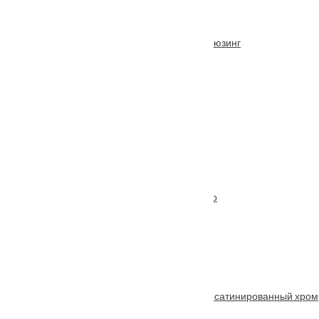
Межкомнатная дверь Парус Вишня стекло/фьюзинг
От
7290
₽
Межкомнатная дверь Hispania ХХIV (24) стекло
От
4380
₽
–
8950
₽
Также покупают
Ручка раздельная FUARO RED LINE SL SSC-16 сатинированный хром