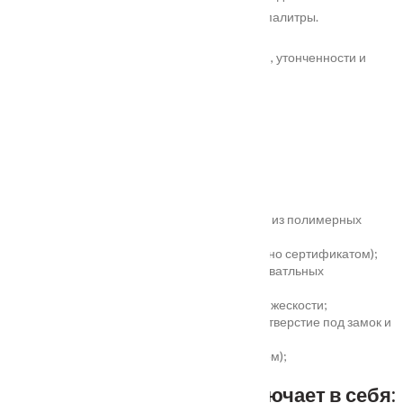
возможность применения широкой цветовой палитры.
Серия Alba станет удачным сочетанием стиля, утонченности и
практичности.
Характеристики
Замер
Основные преимущества:
жёсткое антивандальное покрытие;
100% влагостойкость (изготовлена полностью из полимерных
материалов);
высокая шумоизоляция до 32 дБ (подтверждено сертификатом);
сертификаты для медицинских и общеобразоватльных
учереждений;
беспустотное заполнение полотна с рёбрами жескости;
простота установки - коробка зарезана, есть отверстие под замок и
ручку;
пожаростойкость (подтверждено сертификатом);
повышенная гарантия - 3 года.
Стандартный комплект включает в себя: