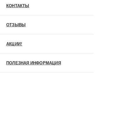
Металл/МДФ
КОНТАКТЫ
Металл/Металл
Производитель
MXDoors
ОТЗЫВЫ
Shelter
Альдорс
Браво
Феррони
АКЦИИ!
Тип
Входные двери под заказ
Двустворчатые
ПОЛЕЗНАЯ ИНФОРМАЦИЯ
Нестандартные
Противопожарные
С зеркалом
С окном
С терморазрывом
С шумоизоляцией/звукоизоляцией
Со стеклопакетом
Уличные
Утепленные(морозостойкие)
Цена
Недорогие
Элитные