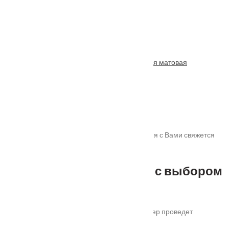
Ручка дверная RAP 23 хром матовый/хром
От
1255
₽
Ручка дверная RAP-CLASSIC-L 5 бронза старая матовая
От
1205
₽
Спасибо!
Мы получили Вашу заявку! В ближайшее время с Вами свяжется
наш менеджер для уточнения деталей.
Не можете определиться с выбором
?
Оставьте ваш номер телефона и наш менеджер проведет
бесплатную консультацию