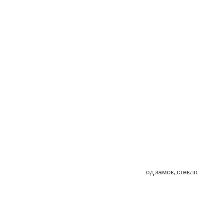
Porta Bella: Дверь Nano шпон Модерн врезка под замок, стекло
От
3500
₽
–
5985
₽