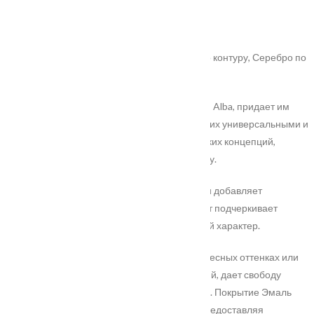
Покрытие
: ПВХ-шпон
Цвет полотна
: Софт милк
Цвет патины
: Золото по контуру
Варианты патины на Ваш выбор
: Золото по контуру, Серебро по
контуру
Лаконичная фрезеровка, характерная дверям Alba, придает им
изысканности и современный вид, что делает их универсальными и
подходящими для разнообразных дизайнерских концепций,
включая минимализм и современную классику.
Патина по контуру дверей выделяет рисунок и добавляет
выразительности. Этот декоративный элемент подчеркивает
внимание к деталям, придавая дверям особый характер.
Разнообразие цветов, представленных в древесных оттенках или
гладких покрытиях Soft каталога ПВХ-покрытий, дает свободу
выбора и адаптации к различным интерьерам. Покрытие Эмаль
придает дверям лоск и элегантность, также предоставляя