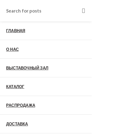
Входные двери в Подольске
г. Подольск, Пионерская улица, 15к2
о нас
ГЛАВНАЯ
Наши работы
Отзывы
Гарантия
О НАС
Выставочный зал
Оплата
доставка
ВЫСТАВОЧНЫЙ ЗАЛ
контакты
распродажа
КАТАЛОГ
+7 (926) 237-25-43
заказать звонок
0
РАСПРОДАЖА
Входные двери
ДОСТАВКА
Материал
МДФ/МДФ