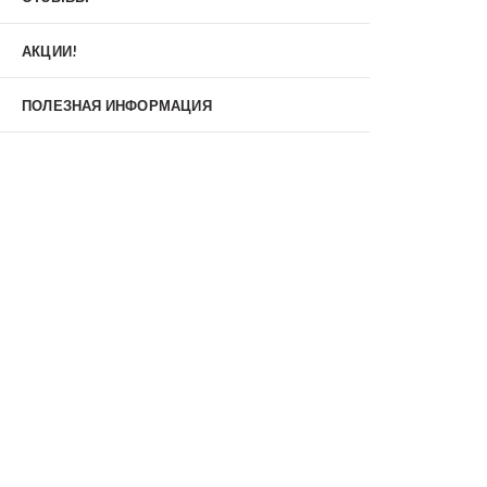
Материал
МДФ/МДФ
Металл/МДФ
АКЦИИ!
Металл/Металл
Производитель
ПОЛЕЗНАЯ ИНФОРМАЦИЯ
MXDoors
Shelter
Альдорс
Браво
Феррони
Тип
Входные двери под заказ
Двустворчатые
Нестандартные
Противопожарные
С зеркалом
С окном
С терморазрывом
С шумоизоляцией/звукоизоляцией
Со стеклопакетом
Уличные
Утепленные(морозостойкие)
Цена
Недорогие