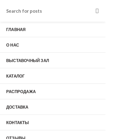
Входные двери в Подольске
г. Подольск, Пионерская улица, 15к2
ГЛАВНАЯ
о нас
Наши работы
Отзывы
О НАС
Гарантия
Выставочный зал
Оплата
ВЫСТАВОЧНЫЙ ЗАЛ
доставка
контакты
КАТАЛОГ
распродажа
+7 (926) 237-25-43
заказать звонок
РАСПРОДАЖА
ДОСТАВКА
0
КОНТАКТЫ
Входные двери
ОТЗЫВЫ