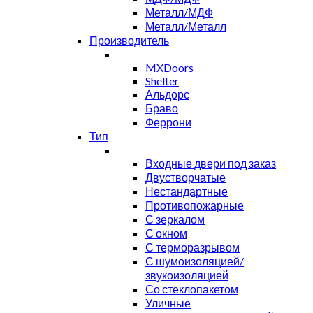
Металл/МДФ
Металл/Металл
Производитель
MXDoors
Shelter
Альдорс
Браво
Феррони
Тип
Входные двери под заказ
Двустворчатые
Нестандартные
Противопожарные
С зеркалом
С окном
С терморазрывом
С шумоизоляцией/
звукоизоляцией
Со стеклопакетом
Уличные