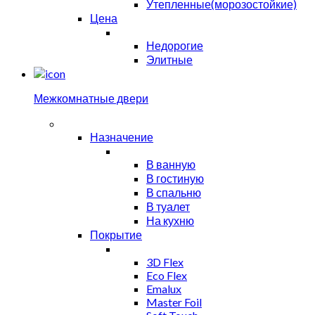
Утепленные(морозостойкие)
Цена
Недорогие
Элитные
Межкомнатные двери
Назначение
В ванную
В гостиную
В спальню
В туалет
На кухню
Покрытие
3D Flex
Eco Flex
Emalux
Master Foil