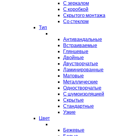
С зеркалом
С коробкой
Скрытого монтажа
Со стеклом
Тип
Антивандальные
Встраиваемые
Глянцевые
Двойные
Двустворчатые
Ламинированные
Матовые
Металлические
Одностворчатые
С шумоизоляцией
Скрытые
Стандартные
Узкие
Цвет
Бежевые
Белые