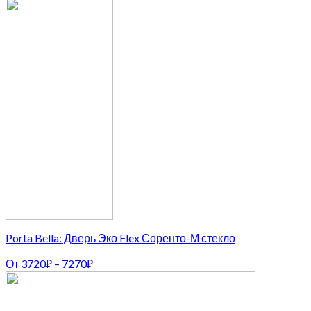
Porta Bella: Дверь Эко Flex Соренто-М стекло
От
3720
₽
–
7270
₽