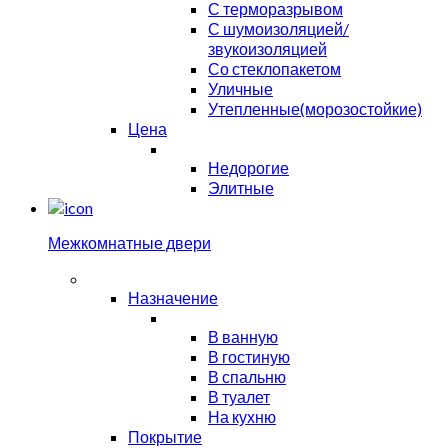
С терморазрывом
С шумоизоляцией/
звукоизоляцией
Со стеклопакетом
Уличные
Утепленные(морозостойкие)
Цена
Недорогие
Элитные
Межкомнатные двери
Назначение
В ванную
В гостиную
В спальню
В туалет
На кухню
Покрытие