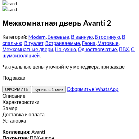
Межкомнатная дверь Avanti 2
Категорий:
Modern
,
Бежевые
,
В ванную
,
В гостиную
,
В
спальню
,
В туалет
,
Встраиваемые
,
Геона
,
Матовые
,
Межкомнатные двери
,
На кухню
,
Одностворчатые
,
ПВХ
,
С
шумоизоляцией
.
*актуальные цены уточняйте у менеджера при заказе
Под заказ
Оформить в WhatsApp
ОФОРМИТЬ
Купить в 1 клик
Описание
Характеристики
Замер
Доставка и оплата
Установка
Коллекция
: Avanti
Покрытие
: ПВХ-шпон