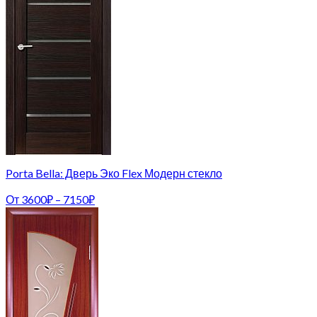
Porta Bella: Дверь Эко Flex Модерн стекло
От
3600
₽
–
7150
₽