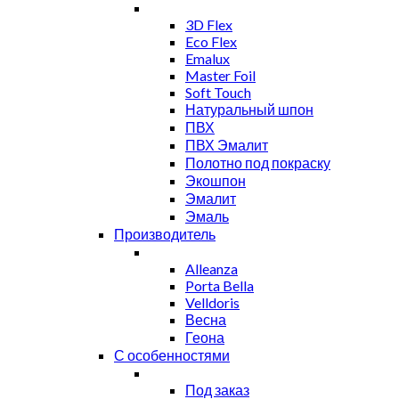
3D Flex
Eco Flex
Emalux
Master Foil
Soft Touch
Натуральный шпон
ПВХ
ПВХ Эмалит
Полотно под покраску
Экошпон
Эмалит
Эмаль
Производитель
Alleanza
Porta Bella
Velldoris
Весна
Геона
С особенностями
Под заказ