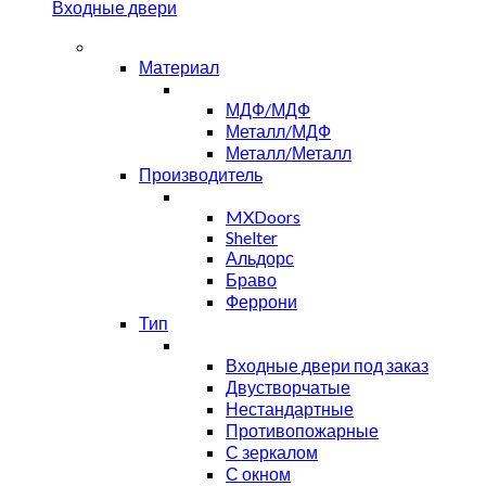
Входные двери
Материал
МДФ/МДФ
Металл/МДФ
Металл/Металл
Производитель
MXDoors
Shelter
Альдорс
Браво
Феррони
Тип
Входные двери под заказ
Двустворчатые
Нестандартные
Противопожарные
С зеркалом
С окном