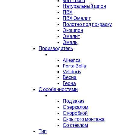
Soft Touch
Натуральный шпон
ПВХ
ПВХ Эмалит
Полотно под покраску
Экошпон
Эмалит
Эмаль
Производитель
Alleanza
Porta Bella
Velldoris
Весна
Геона
С особенностями
Под заказ
С зеркалом
С коробкой
Скрытого монтажа
Со стеклом
Тип