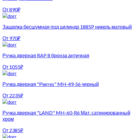
От
890
₽
Защелка бесшумная под цилиндр 1885P никель матовый
От
970
₽
Ручка дверная RAP 8 бронза античная
От
1055
₽
Ручка дверная "Pierres" MH-49-S6 черный
От
2235
₽
Ручка дверная "LAND" MH-60-R6 Мат. сатинированный
хром
От
2385
₽