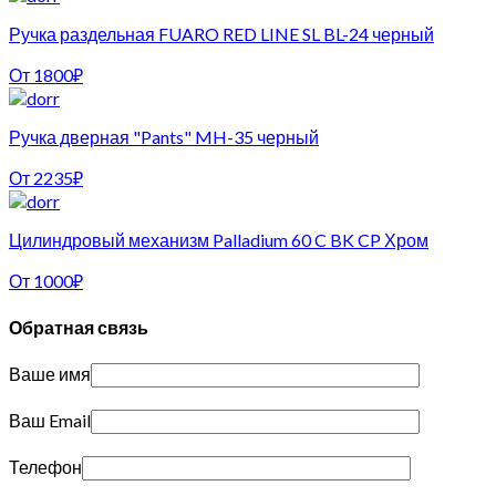
Ручка раздельная FUARO RED LINE SL BL-24 черный
От
1800
₽
Ручка дверная "Pants" MH-35 черный
От
2235
₽
Цилиндровый механизм Palladium 60 C BK CP Хром
От
1000
₽
Обратная связь
Ваше имя
Ваш Email
Телефон