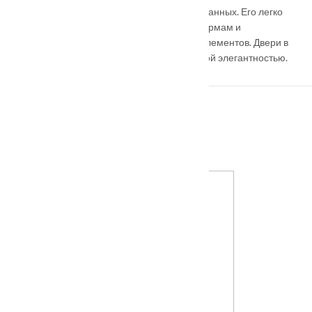
Английский стиль – один из наиболее изысканных. Его легко
узнать по сдержанной роскоши, строгим формам и
минимальному количеству декоративных элементов. Двери в
этом исполнении очаровывают своей особой элегантностью.
ПОХОЖИЕ ТОВАРЫ