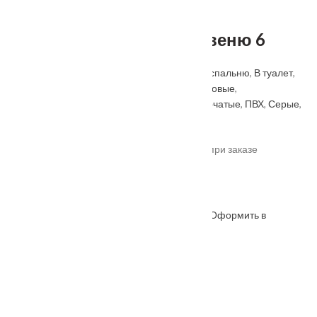
Межкомнатная дверь Авеню 6
Категорий:
Classic
,
В ванную
,
В гостиную
,
В спальню
,
В туалет
,
Геона
,
Зеленые
,
Коричневые
,
Красные
,
Матовые
,
Межкомнатные двери
,
На кухню
,
Одностворчатые
,
ПВХ
,
Серые
,
Со стеклом
.
*актуальные цены уточняйте у менеджера при заказе
Под заказ
Оформить в
ОФОРМИТЬ
КУПИТЬ В 1 КЛИК
WhatsApp
Описание
Характеристики
Замер
Доставка и оплата
Установка