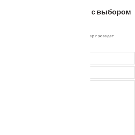
Не можете определиться с выбором
?
Оставьте ваш номер телефона и наш менеджер проведет
бесплатную консультацию