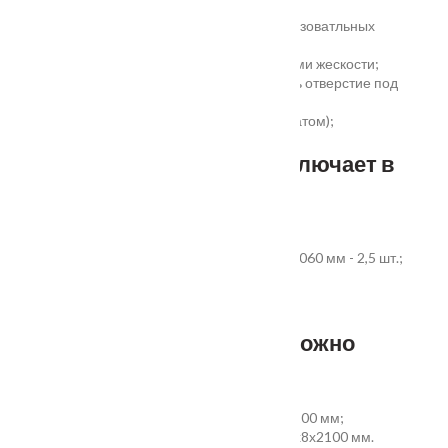
сертификатом);
сертификаты для медицинских и общеобразоватльных
учереждений;
беспустотное заполнение полотна с рёбрами жескости;
простота установки - коробка зарезана, есть отверстие под
замок и ручку;
пожаростойкость (подтверждено сертификатом);
повышенная гарантия - 3 года.
Стандартный комплект включает в
себя:
дверное полотно выбранного размера;
коробка из экструдированного ПВХ 60x40x2060 мм - 2,5 шт.;
наличник ПВХ прямой 70x8x2200 мм - 5 шт.
Фурнитура и доборы - в комплект не входят.
Размер добора, которым можно
укомплектовать дверь:
добор совмещеный с наличником 100х8х2200 мм;
добор прямой 150, 200, 300 (только белый)х8х2100 мм.