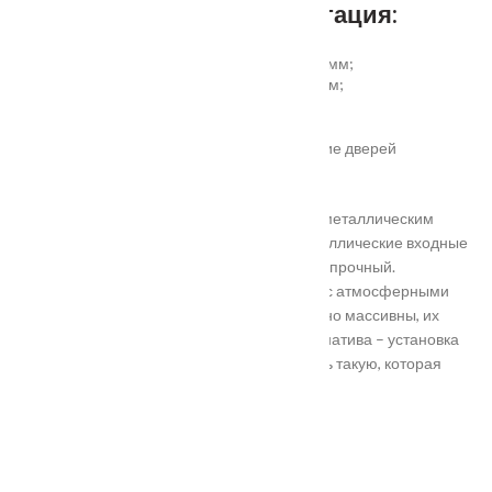
Дополнительная комплектация:
установка отбойной пластины высотой 200 мм;
врезка вентиляционной решётки 368х130 мм;
автоматический умный порог;
порог из ПВХ или алюминия.
Обратите внимание! Возможно изготовление дверей
нестандартного размера.
Они отличаются критериями: габаритами, металлическим
выполнением, отделкой, ценой. Двери металлические входные
в Подольске самые популярные. Материал прочный.
Устойчивость в неблагоприятных регионах с атмосферными
осадками. Полотно и конструкция достаточно массивны, их
тяжело вскрыть злоумышленникам. Альтернатива – установка
входной двери в Подольске. Лучше покупать такую, которая
выполнена из дерева твердых пород.
Установка
Похожие товары