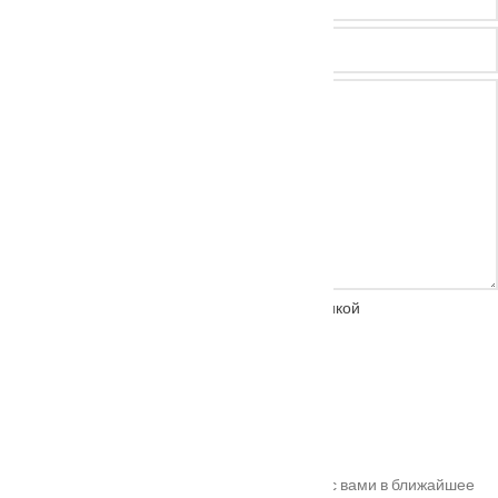
Нажимая на кнопку, вы соглашаетесь с
политикой
конфиденциальности
Спасибо!
Ваш заказ успешно оформлен. Мы свяжемся с вами в ближайшее