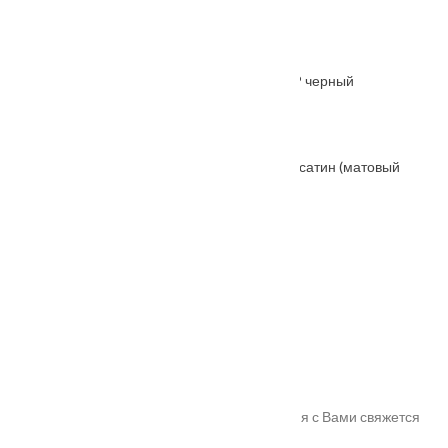
От
6135
₽
Защелка бесшумная сантехническая 2070P черный
От
675
₽
Защелка магнитная Гардиан «SOFT 1 M», S-сатин (матовый
никель) (магнитный под фиксатор)
От
800
₽
Ручка дверная THE FORCE антрацит
От
7255
₽
Спасибо!
Мы получили Вашу заявку! В ближайшее время с Вами свяжется
наш менеджер для уточнения деталей.