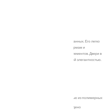
Коллекция
: Classic Авеню
Серия
: Авеню
Покрытие
: ПВХ-шпон
Цвет полотна
: Софт айс
Вариант остекления
: Сатинат с фацетом
Английский стиль – один из наиболее изысканных. Его легко
узнать по сдержанной роскоши, строгим формам и
минимальному количеству декоративных элементов. Двери в
этом исполнении очаровывают своей особой элегантностью.
Характеристики
Замер
Основные преимущества:
жёсткое антивандальное покрытие;
100% влагостойкость (изготовлена полностью из полимерных
материалов);
высокая шумоизоляция до 32 дБ (подтверждено