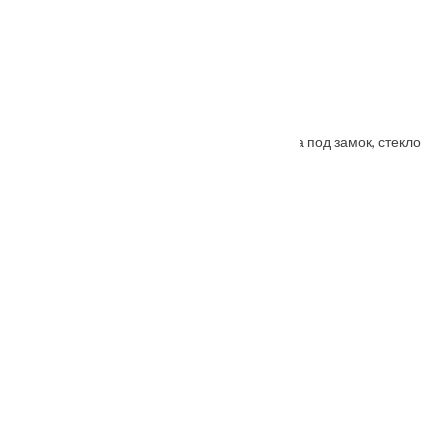
Porta Bella: Дверь Nano шпон Модерн врезка под замок, стекло
От
3500
₽
–
5985
₽