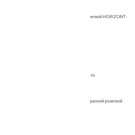
Ручка дверная, с невидимой квадратной розеткой HORIZONT-
SM черный
От
5570
₽
Ручка дверная FIORD-SQ кофе
От
5620
₽
Ручка дверная THE FORCE R5 матовое золото
От
7865
₽
Ручка дверная FIORD-SM с невидимой квадратной розеткой
черный
От
5570
₽
Ручка дверная FIORD-SQ хром