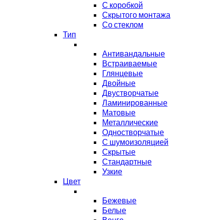
С коробкой
Скрытого монтажа
Со стеклом
Тип
Антивандальные
Встраиваемые
Глянцевые
Двойные
Двустворчатые
Ламинированные
Матовые
Металлические
Одностворчатые
С шумоизоляцией
Скрытые
Стандартные
Узкие
Цвет
Бежевые
Белые
Венге