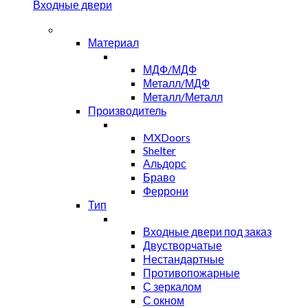
Входные двери
Материал
МДФ/МДФ
Металл/МДФ
Металл/Металл
Производитель
MXDoors
Shelter
Альдорс
Браво
Феррони
Тип
Входные двери под заказ
Двустворчатые
Нестандартные
Противопожарные
С зеркалом
С окном