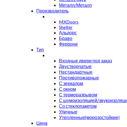
Металл/Металл
Производитель
MXDoors
Shelter
Альдорс
Браво
Феррони
Тип
Входные двери под заказ
Двустворчатые
Нестандартные
Противопожарные
С зеркалом
С окном
С терморазрывом
С шумоизоляцией/звукоизоляц
Со стеклопакетом
Уличные
Утепленные(морозостойкие)
Цена