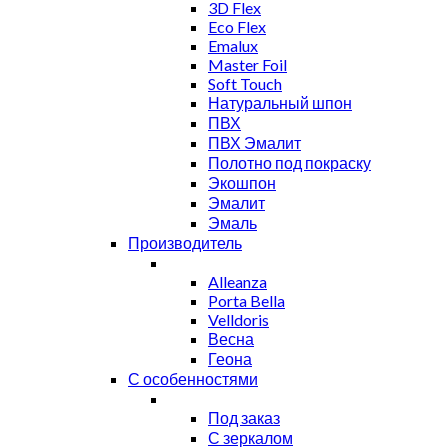
3D Flex
Eco Flex
Emalux
Master Foil
Soft Touch
Натуральный шпон
ПВХ
ПВХ Эмалит
Полотно под покраску
Экошпон
Эмалит
Эмаль
Производитель
Alleanza
Porta Bella
Velldoris
Весна
Геона
С особенностями
Под заказ
С зеркалом