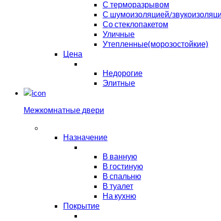
С терморазрывом
С шумоизоляцией/звукоизоляц
Со стеклопакетом
Уличные
Утепленные(морозостойкие)
Цена
Недорогие
Элитные
Межкомнатные двери
Назначение
В ванную
В гостиную
В спальню
В туалет
На кухню
Покрытие