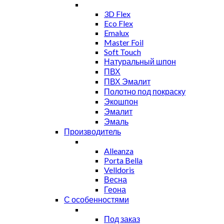
3D Flex
Eco Flex
Emalux
Master Foil
Soft Touch
Натуральный шпон
ПВХ
ПВХ Эмалит
Полотно под покраску
Экошпон
Эмалит
Эмаль
Производитель
Alleanza
Porta Bella
Velldoris
Весна
Геона
С особенностями
Под заказ