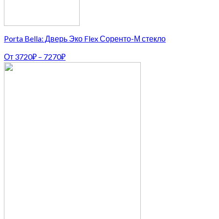
Porta Bella: Дверь Эко Flex Соренто-М стекло
От
3720
₽
–
7270
₽