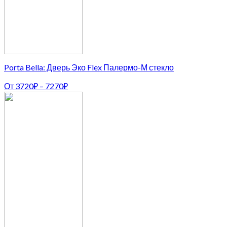
Porta Bella: Дверь Эко Flex Палермо-М стекло
От
3720
₽
–
7270
₽