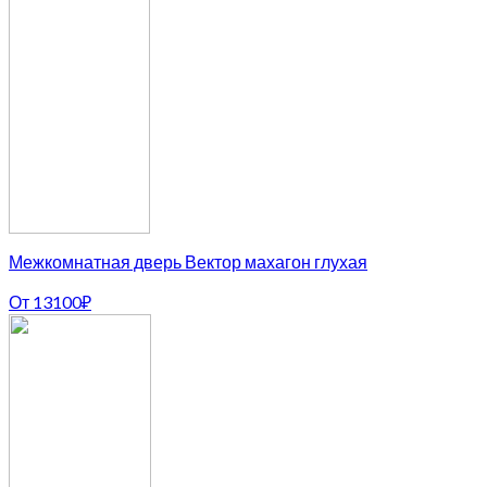
Межкомнатная дверь Вектор махагон глухая
От
13100
₽