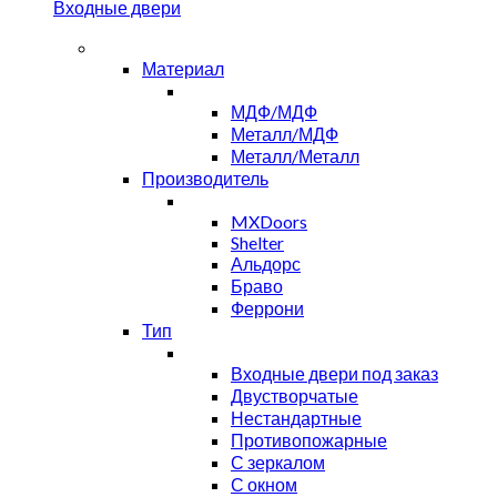
Входные двери
Материал
МДФ/МДФ
Металл/МДФ
Металл/Металл
Производитель
MXDoors
Shelter
Альдорс
Браво
Феррони
Тип
Входные двери под заказ
Двустворчатые
Нестандартные
Противопожарные
С зеркалом
С окном