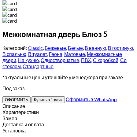
Межкомнатная дверь Блюз 5
Категорий:
Classic
,
Бежевые
,
Белые
,
В ванную
,
В гостиную
,
В спальню
,
В туалет
,
Геона
,
Матовые
,
Межкомнатные
двери
,
На кухню
,
Одностворчатые
,
ПВХ
,
С коробкой
,
Со
стеклом
,
Стандартные
.
*актуальные цены уточняйте у менеджера при заказе
Под заказ
Оформить в WhatsApp
ОФОРМИТЬ
Купить в 1 клик
Описание
Характеристики
Замер
Доставка и оплата
Установка