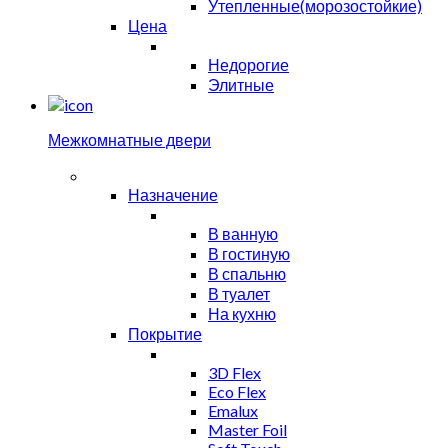
Утепленные(морозостойкие)
Цена
Недорогие
Элитные
Межкомнатные двери
Назначение
В ванную
В гостиную
В спальню
В туалет
На кухню
Покрытие
3D Flex
Eco Flex
Emalux
Master Foil