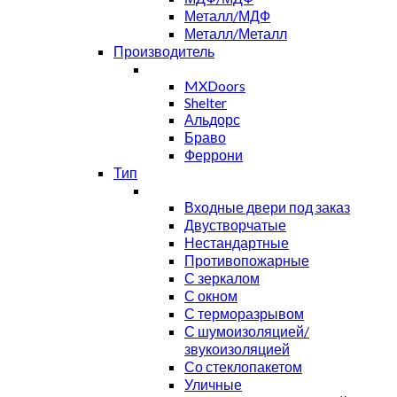
Металл/МДФ
Металл/Металл
Производитель
MXDoors
Shelter
Альдорс
Браво
Феррони
Тип
Входные двери под заказ
Двустворчатые
Нестандартные
Противопожарные
С зеркалом
С окном
С терморазрывом
С шумоизоляцией/
звукоизоляцией
Со стеклопакетом
Уличные