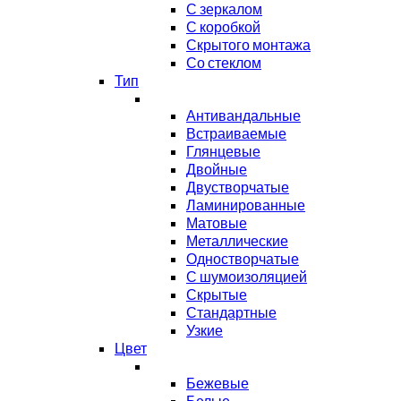
С зеркалом
С коробкой
Скрытого монтажа
Со стеклом
Тип
Антивандальные
Встраиваемые
Глянцевые
Двойные
Двустворчатые
Ламинированные
Матовые
Металлические
Одностворчатые
С шумоизоляцией
Скрытые
Стандартные
Узкие
Цвет
Бежевые
Белые