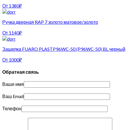
От
1380
₽
Ручка дверная RAP 7 золото матовое/золото
От
1140
₽
Защелка FUARO PLASTP96WC-50 (P96WC-50) BL черный
От
1000
₽
Обратная связь
Ваше имя
Ваш Email
Телефон