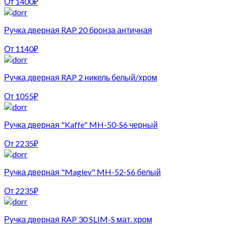
От
1400
₽
Ручка дверная RAP 20 бронза античная
От
1140
₽
Ручка дверная RAP 2 никель белый/хром
От
1055
₽
Ручка дверная "Kaffe" MH-50-S6 черный
От
2235
₽
Ручка дверная "Maglev" MH-52-S6 белый
От
2235
₽
Ручка дверная RAP 30 SLIM-S мат. хром