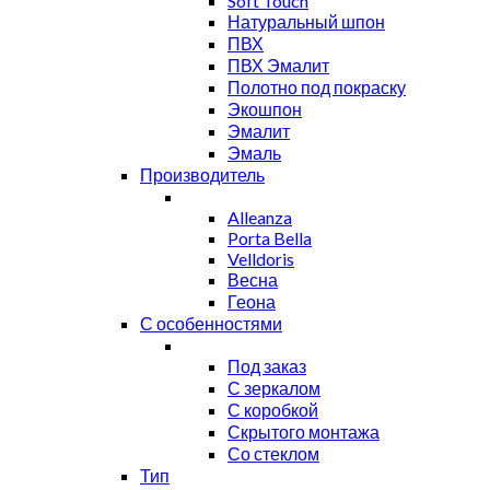
Soft Touch
Натуральный шпон
ПВХ
ПВХ Эмалит
Полотно под покраску
Экошпон
Эмалит
Эмаль
Производитель
Alleanza
Porta Bella
Velldoris
Весна
Геона
С особенностями
Под заказ
С зеркалом
С коробкой
Скрытого монтажа
Со стеклом
Тип