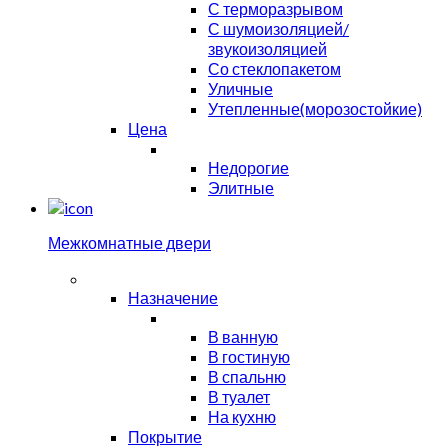
С терморазрывом
С шумоизоляцией/
звукоизоляцией
Со стеклопакетом
Уличные
Утепленные(морозостойкие)
Цена
Недорогие
Элитные
Межкомнатные двери
Назначение
В ванную
В гостиную
В спальню
В туалет
На кухню
Покрытие