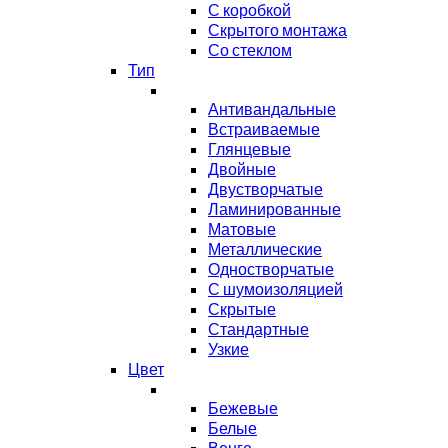
С коробкой
Скрытого монтажа
Со стеклом
Тип
Антивандальные
Встраиваемые
Глянцевые
Двойные
Двустворчатые
Ламинированные
Матовые
Металлические
Одностворчатые
С шумоизоляцией
Скрытые
Стандартные
Узкие
Цвет
Бежевые
Белые
Венге