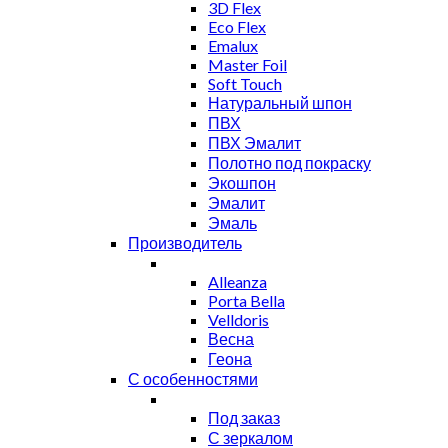
3D Flex
Eco Flex
Emalux
Master Foil
Soft Touch
Натуральный шпон
ПВХ
ПВХ Эмалит
Полотно под покраску
Экошпон
Эмалит
Эмаль
Производитель
Alleanza
Porta Bella
Velldoris
Весна
Геона
С особенностями
Под заказ
С зеркалом