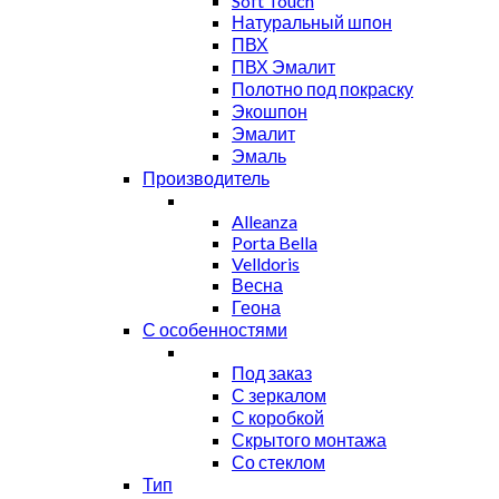
Soft Touch
Натуральный шпон
ПВХ
ПВХ Эмалит
Полотно под покраску
Экошпон
Эмалит
Эмаль
Производитель
Alleanza
Porta Bella
Velldoris
Весна
Геона
С особенностями
Под заказ
С зеркалом
С коробкой
Скрытого монтажа
Со стеклом
Тип