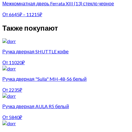
Межкомнатная дверь Ferrata XIII (13) стекло черное
От
6645
₽
–
11215
₽
Также покупают
Ручка дверная SHUTTLE кофе
От
11020
₽
Ручка дверная "Sulla" MH-48-S6 белый
От
2235
₽
Ручка дверная AULA R5 белый
От
5840
₽