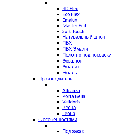
3D Flex
Eco Flex
Emalux
Master Foil
Soft Touch
Натуральный шпон
ПВХ
ПВХ Эмалит
Полотно под покраску
Экошпон
Эмалит
Эмаль
Производитель
Alleanza
Porta Bella
Velldoris
Весна
Геона
С особенностями
Под заказ