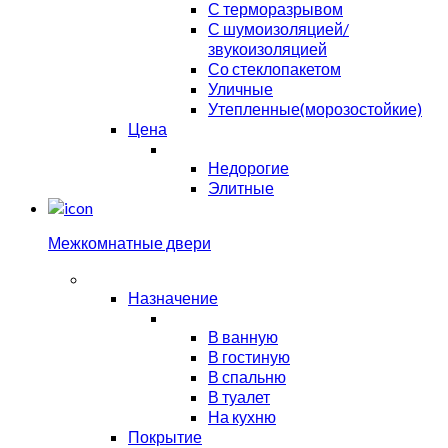
С терморазрывом
С шумоизоляцией/
звукоизоляцией
Со стеклопакетом
Уличные
Утепленные(морозостойкие)
Цена
Недорогие
Элитные
Межкомнатные двери
Назначение
В ванную
В гостиную
В спальню
В туалет
На кухню
Покрытие