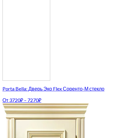
Porta Bella: Дверь Эко Flex Соренто-М стекло
От
3720
₽
–
7270
₽