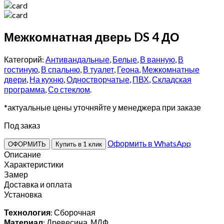
Межкомнатная дверь DS 4 ДО
Категорий:
Антивандальные
,
Белые
,
В ванную
,
В
гостиную
,
В спальню
,
В туалет
,
Геона
,
Межкомнатные
двери
,
На кухню
,
Одностворчатые
,
ПВХ
,
Складская
программа
,
Со стеклом
.
*актуальные цены уточняйте у менеджера при заказе
Под заказ
Оформить в WhatsApp
ОФОРМИТЬ
Купить в 1 клик
Описание
Характеристики
Замер
Доставка и оплата
Установка
Технология
: Сборочная
Материал
: Древесина, МДФ