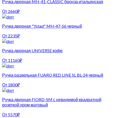
Ручка дверная MH-41-CLASSIC бронза итальянская
От
2660
₽
Ручка дверная "Ystad" MH-47-S6 черный
От
2235
₽
Ручка дверная UNIVERSE кофе
От
11160
₽
Ручка раздельная FUARO RED LINE SL BL-24 черный
От
1800
₽
Ручка дверная FIORD-SM с невидимой квадратной
розеткой хром матовый
От
5570
₽