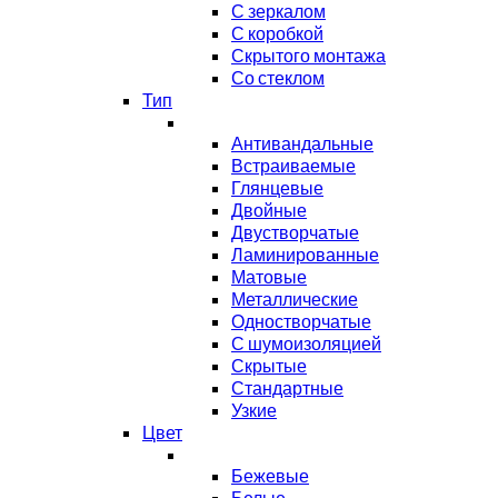
С зеркалом
С коробкой
Скрытого монтажа
Со стеклом
Тип
Антивандальные
Встраиваемые
Глянцевые
Двойные
Двустворчатые
Ламинированные
Матовые
Металлические
Одностворчатые
С шумоизоляцией
Скрытые
Стандартные
Узкие
Цвет
Бежевые
Белые