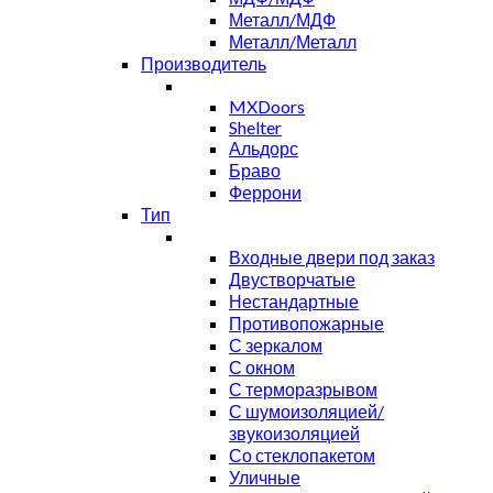
Металл/МДФ
Металл/Металл
Производитель
MXDoors
Shelter
Альдорс
Браво
Феррони
Тип
Входные двери под заказ
Двустворчатые
Нестандартные
Противопожарные
С зеркалом
С окном
С терморазрывом
С шумоизоляцией/
звукоизоляцией
Со стеклопакетом
Уличные