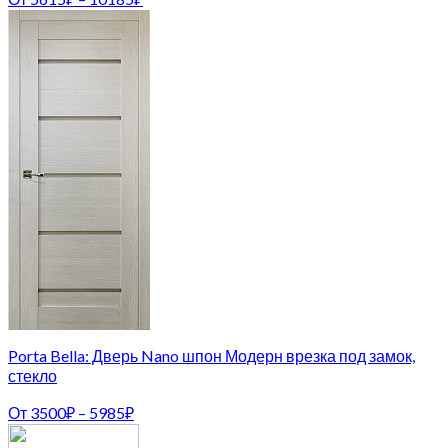
Porta Bella: Дверь Nano шпон Модерн врезка под замок,
стекло
От
3500
₽
–
5985
₽