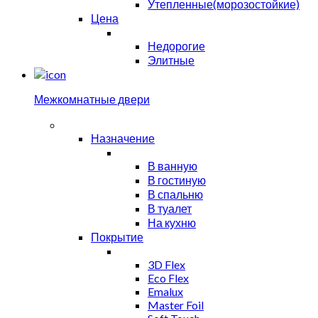
Утепленные(морозостойкие)
Цена
Недорогие
Элитные
Межкомнатные двери
Назначение
В ванную
В гостиную
В спальню
В туалет
На кухню
Покрытие
3D Flex
Eco Flex
Emalux
Master Foil