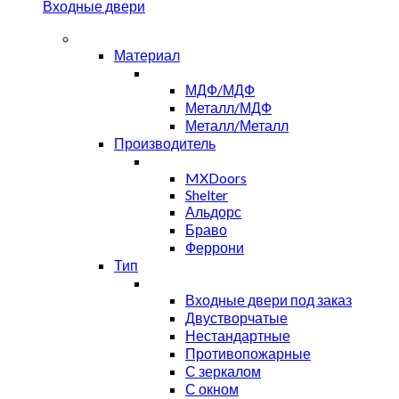
Входные двери
Материал
МДФ/МДФ
Металл/МДФ
Металл/Металл
Производитель
MXDoors
Shelter
Альдорс
Браво
Феррони
Тип
Входные двери под заказ
Двустворчатые
Нестандартные
Противопожарные
С зеркалом
С окном