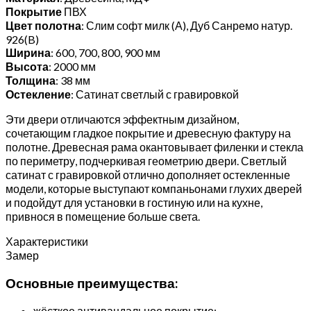
Покрытие
ПВХ
Цвет полотна
: Слим софт милк (А), Дуб Санремо натур.
926(B)
Ширина
: 600, 700, 800, 900 мм
Высота
: 2000 мм
Толщина
: 38 мм
Остекление
: Сатинат светлый с гравировкой
Эти двери отличаются эффектным дизайном,
сочетающим гладкое покрытие и древесную фактуру на
полотне. Древесная рама окантовывает филенки и стекла
по периметру, подчеркивая геометрию двери. Светлый
сатинат с гравировкой отлично дополняет остекленные
модели, которые выступают компаньонами глухих дверей
и подойдут для установки в гостиную или на кухне,
привнося в помещение больше света.
Характеристики
Замер
Основные преимущества:
жёсткое антивандальное покрытие;