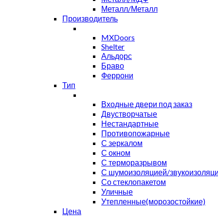
Металл/Металл
Производитель
MXDoors
Shelter
Альдорс
Браво
Феррони
Тип
Входные двери под заказ
Двустворчатые
Нестандартные
Противопожарные
С зеркалом
С окном
С терморазрывом
С шумоизоляцией/звукоизоляц
Со стеклопакетом
Уличные
Утепленные(морозостойкие)
Цена