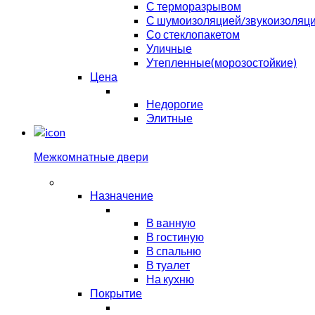
С терморазрывом
С шумоизоляцией/звукоизоляц
Со стеклопакетом
Уличные
Утепленные(морозостойкие)
Цена
Недорогие
Элитные
Межкомнатные двери
Назначение
В ванную
В гостиную
В спальню
В туалет
На кухню
Покрытие