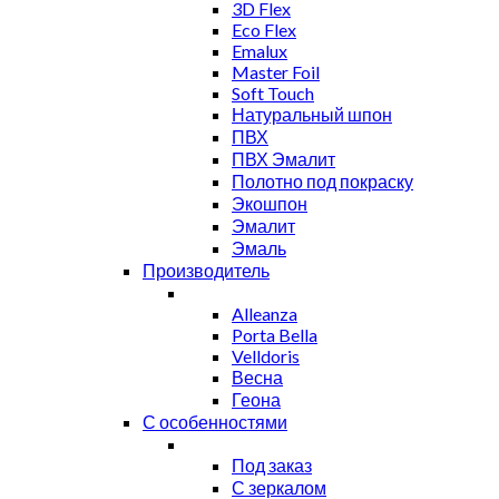
3D Flex
Eco Flex
Emalux
Master Foil
Soft Touch
Натуральный шпон
ПВХ
ПВХ Эмалит
Полотно под покраску
Экошпон
Эмалит
Эмаль
Производитель
Alleanza
Porta Bella
Velldoris
Весна
Геона
С особенностями
Под заказ
С зеркалом