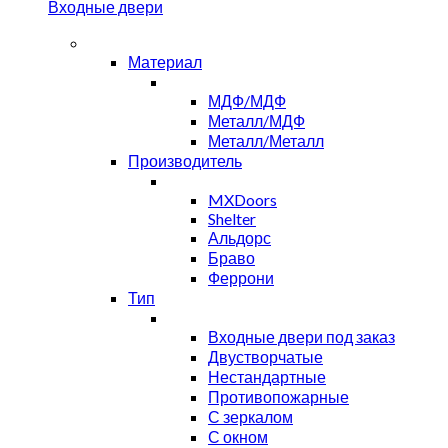
Входные двери
Материал
МДФ/МДФ
Металл/МДФ
Металл/Металл
Производитель
MXDoors
Shelter
Альдорс
Браво
Феррони
Тип
Входные двери под заказ
Двустворчатые
Нестандартные
Противопожарные
С зеркалом
С окном