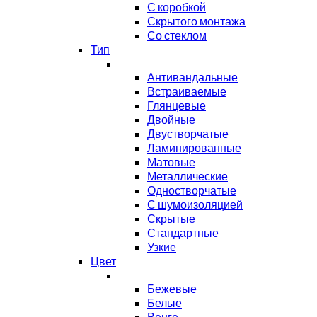
С коробкой
Скрытого монтажа
Со стеклом
Тип
Антивандальные
Встраиваемые
Глянцевые
Двойные
Двустворчатые
Ламинированные
Матовые
Металлические
Одностворчатые
С шумоизоляцией
Скрытые
Стандартные
Узкие
Цвет
Бежевые
Белые
Венге