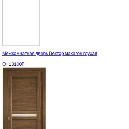
Межкомнатная дверь Вектор махагон глухая
От
13100
₽