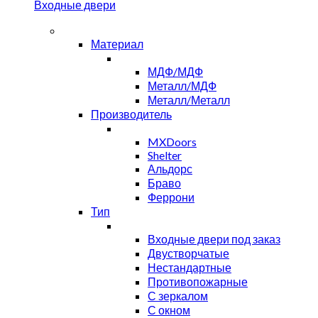
Входные двери
Материал
МДФ/МДФ
Металл/МДФ
Металл/Металл
Производитель
MXDoors
Shelter
Альдорс
Браво
Феррони
Тип
Входные двери под заказ
Двустворчатые
Нестандартные
Противопожарные
С зеркалом
С окном