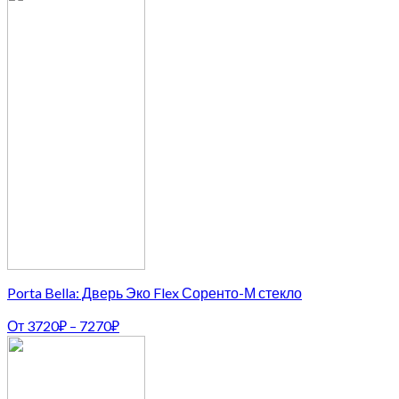
Porta Bella: Дверь Эко Flex Соренто-М стекло
От
3720
₽
–
7270
₽