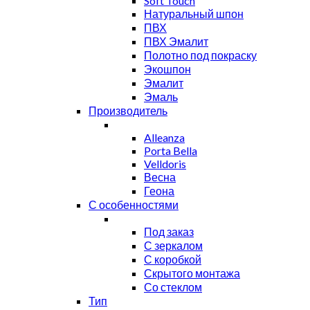
Soft Touch
Натуральный шпон
ПВХ
ПВХ Эмалит
Полотно под покраску
Экошпон
Эмалит
Эмаль
Производитель
Alleanza
Porta Bella
Velldoris
Весна
Геона
С особенностями
Под заказ
С зеркалом
С коробкой
Скрытого монтажа
Со стеклом
Тип