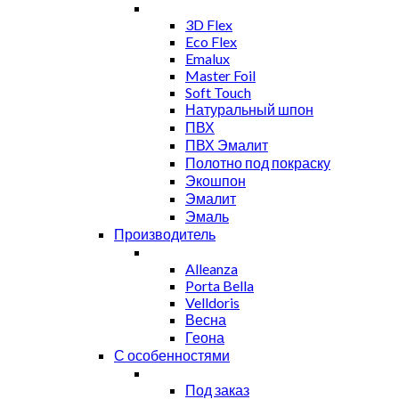
3D Flex
Eco Flex
Emalux
Master Foil
Soft Touch
Натуральный шпон
ПВХ
ПВХ Эмалит
Полотно под покраску
Экошпон
Эмалит
Эмаль
Производитель
Alleanza
Porta Bella
Velldoris
Весна
Геона
С особенностями
Под заказ