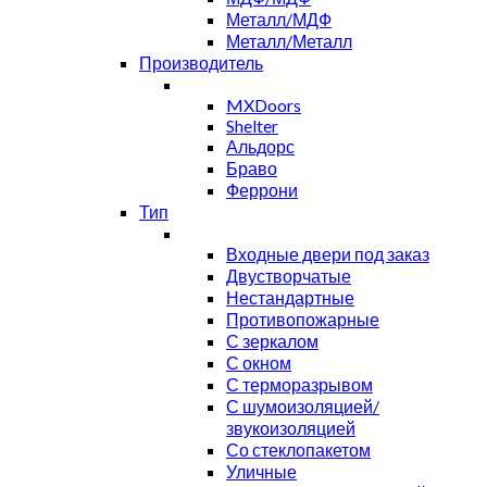
Металл/МДФ
Металл/Металл
Производитель
MXDoors
Shelter
Альдорс
Браво
Феррони
Тип
Входные двери под заказ
Двустворчатые
Нестандартные
Противопожарные
С зеркалом
С окном
С терморазрывом
С шумоизоляцией/
звукоизоляцией
Со стеклопакетом
Уличные