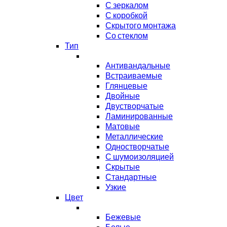
С зеркалом
С коробкой
Скрытого монтажа
Со стеклом
Тип
Антивандальные
Встраиваемые
Глянцевые
Двойные
Двустворчатые
Ламинированные
Матовые
Металлические
Одностворчатые
С шумоизоляцией
Скрытые
Стандартные
Узкие
Цвет
Бежевые
Белые