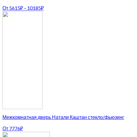
От
5615
₽
–
10185
₽
Межкомнатная дверь Натали Каштан стекло/фьюзинг
От
7776
₽