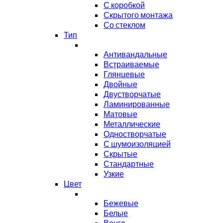
С коробкой
Скрытого монтажа
Со стеклом
Тип
Антивандальные
Встраиваемые
Глянцевые
Двойные
Двустворчатые
Ламинированные
Матовые
Металлические
Одностворчатые
С шумоизоляцией
Скрытые
Стандартные
Узкие
Цвет
Бежевые
Белые
Венге