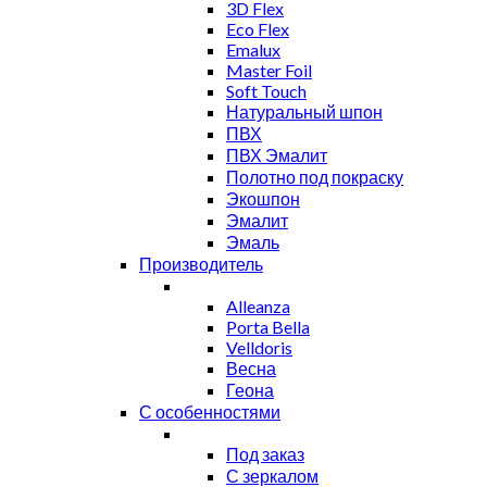
3D Flex
Eco Flex
Emalux
Master Foil
Soft Touch
Натуральный шпон
ПВХ
ПВХ Эмалит
Полотно под покраску
Экошпон
Эмалит
Эмаль
Производитель
Alleanza
Porta Bella
Velldoris
Весна
Геона
С особенностями
Под заказ
С зеркалом