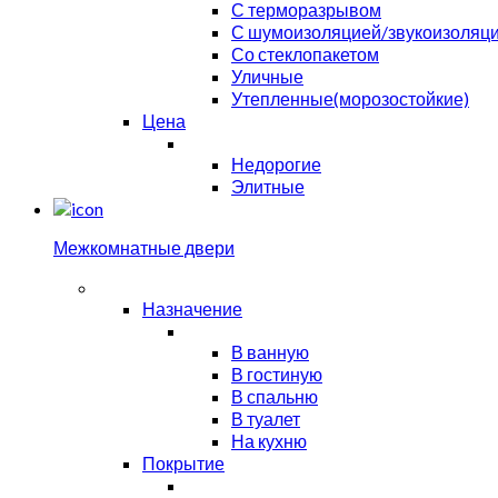
С терморазрывом
С шумоизоляцией/звукоизоляц
Со стеклопакетом
Уличные
Утепленные(морозостойкие)
Цена
Недорогие
Элитные
Межкомнатные двери
Назначение
В ванную
В гостиную
В спальню
В туалет
На кухню
Покрытие