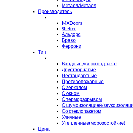
Металл/Металл
Производитель
MXDoors
Shelter
Альдорс
Браво
Феррони
Тип
Входные двери под заказ
Двустворчатые
Нестандартные
Противопожарные
С зеркалом
С окном
С терморазрывом
С шумоизоляцией/звукоизоляц
Со стеклопакетом
Уличные
Утепленные(морозостойкие)
Цена