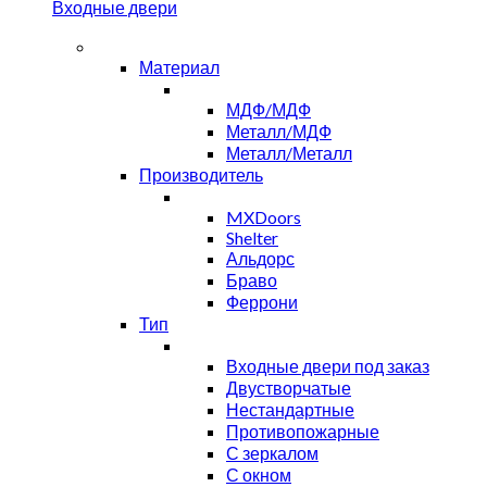
Входные двери
Материал
МДФ/МДФ
Металл/МДФ
Металл/Металл
Производитель
MXDoors
Shelter
Альдорс
Браво
Феррони
Тип
Входные двери под заказ
Двустворчатые
Нестандартные
Противопожарные
С зеркалом
С окном