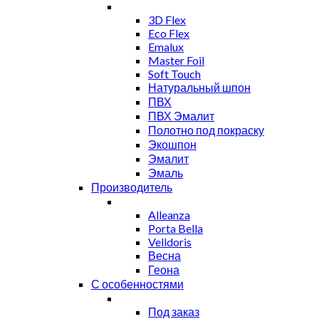
3D Flex
Eco Flex
Emalux
Master Foil
Soft Touch
Натуральный шпон
ПВХ
ПВХ Эмалит
Полотно под покраску
Экошпон
Эмалит
Эмаль
Производитель
Alleanza
Porta Bella
Velldoris
Весна
Геона
С особенностями
Под заказ