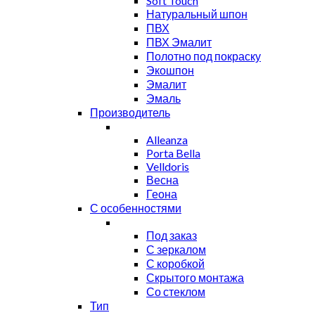
Soft Touch
Натуральный шпон
ПВХ
ПВХ Эмалит
Полотно под покраску
Экошпон
Эмалит
Эмаль
Производитель
Alleanza
Porta Bella
Velldoris
Весна
Геона
С особенностями
Под заказ
С зеркалом
С коробкой
Скрытого монтажа
Со стеклом
Тип