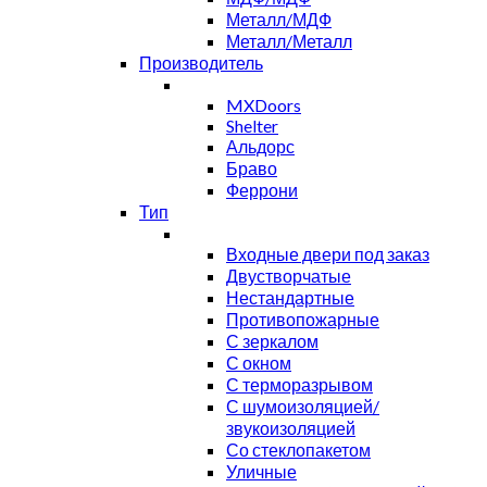
Металл/МДФ
Металл/Металл
Производитель
MXDoors
Shelter
Альдорс
Браво
Феррони
Тип
Входные двери под заказ
Двустворчатые
Нестандартные
Противопожарные
С зеркалом
С окном
С терморазрывом
С шумоизоляцией/
звукоизоляцией
Со стеклопакетом
Уличные