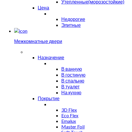
Утепленные(морозостойкие)
Цена
Недорогие
Элитные
Межкомнатные двери
Назначение
В ванную
В гостиную
В спальню
В туалет
На кухню
Покрытие
3D Flex
Eco Flex
Emalux
Master Foil