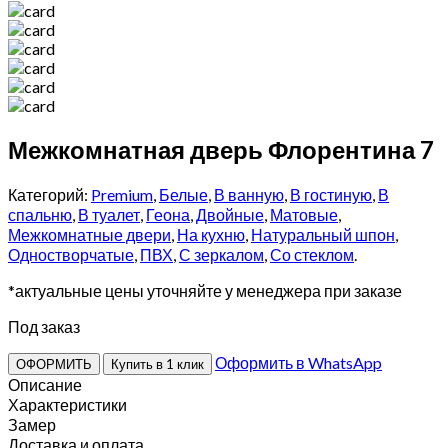
Межкомнатная дверь Флорентина 7
Категорий:
Premium
,
Белые
,
В ванную
,
В гостиную
,
В
спальню
,
В туалет
,
Геона
,
Двойные
,
Матовые
,
Межкомнатные двери
,
На кухню
,
Натуральный шпон
,
Одностворчатые
,
ПВХ
,
С зеркалом
,
Со стеклом
.
*актуальные цены уточняйте у менеджера при заказе
Под заказ
Оформить в WhatsApp
ОФОРМИТЬ
Купить в 1 клик
Описание
Характеристики
Замер
Доставка и оплата