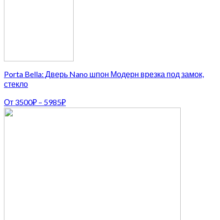
Porta Bella: Дверь Nano шпон Модерн врезка под замок,
стекло
От
3500
₽
–
5985
₽