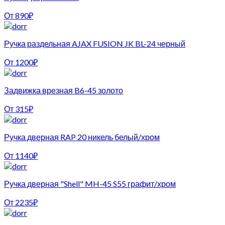
От
890
₽
Ручка раздельная AJAX FUSION JK BL-24 черный
От
1200
₽
Задвижка врезная B6-45 золото
От
315
₽
Ручка дверная RAP 20 никель белый/хром
От
1140
₽
Ручка дверная "Shell" MH-45 S55 графит/хром
От
2235
₽