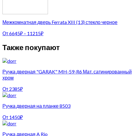
Межкомнатная дверь Ferrata XIII (13) стекло черное
От
6645
₽
–
11215
₽
Также покупают
Ручка дверная "GARAK" MH-59-R6 Мат. сатинированный
хром
От
2385
₽
Ручка дверная на планке 8503
От
1450
₽
Ручка дверная A Rio