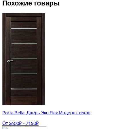
Похожие товары
Porta Bella: Дверь Эко Flex Модерн стекло
От
3600
₽
–
7150
₽