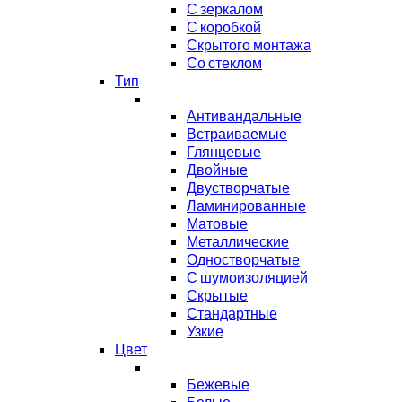
С зеркалом
С коробкой
Скрытого монтажа
Со стеклом
Тип
Антивандальные
Встраиваемые
Глянцевые
Двойные
Двустворчатые
Ламинированные
Матовые
Металлические
Одностворчатые
С шумоизоляцией
Скрытые
Стандартные
Узкие
Цвет
Бежевые
Белые