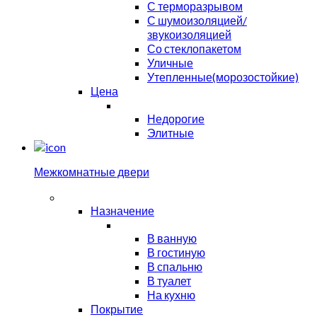
С терморазрывом
С шумоизоляцией/
звукоизоляцией
Со стеклопакетом
Уличные
Утепленные(морозостойкие)
Цена
Недорогие
Элитные
Межкомнатные двери
Назначение
В ванную
В гостиную
В спальню
В туалет
На кухню
Покрытие