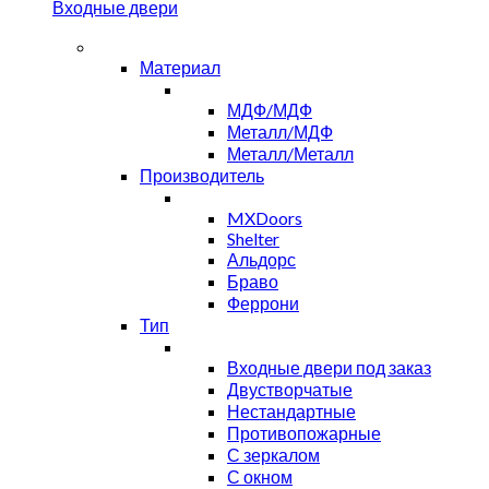
Входные двери
Материал
МДФ/МДФ
Металл/МДФ
Металл/Металл
Производитель
MXDoors
Shelter
Альдорс
Браво
Феррони
Тип
Входные двери под заказ
Двустворчатые
Нестандартные
Противопожарные
С зеркалом
С окном