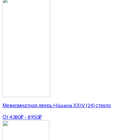
Межкомнатная дверь Hispania ХХIV (24) стекло
От
4380
₽
–
8950
₽