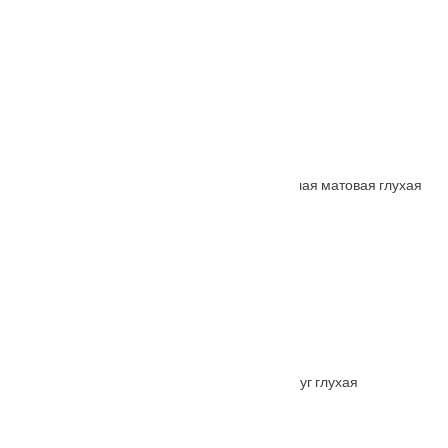
От
25920
₽
Межкомнатная дверь СП-5 с притвором белая матовая глухая
От
16200
₽
Межкомнатная дверь Вивьен розовый жемчуг глухая
От
24300
₽