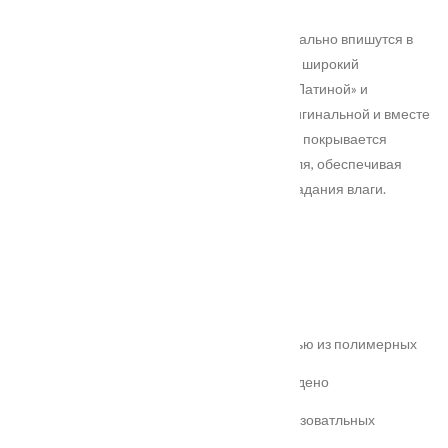
Изысканные двери из коллекции Interio идеально впишутся в
классический интерьер. Роскошный дизайн, широкий
ассортимент расцветок и декора, отделка «Патиной» и
стеклянные вставки делают эту линейку оригинальной и вместе
с тем практичной. Полотно толщиной 40 мм покрывается
эмалью и лаком от немецкого производителя, обеспечивая
защиту от механических воздействий и попадания влаги.
Характеристики
Замер
Основные преимущества:
жёсткое антивандальное покрытие;
100% влагостойкость (изготовлена полностью из полимерных
материалов);
высокая шумоизоляция до 32 дБ (подтверждено
сертификатом);
сертификаты для медицинских и общеобразоватльных
учереждений;