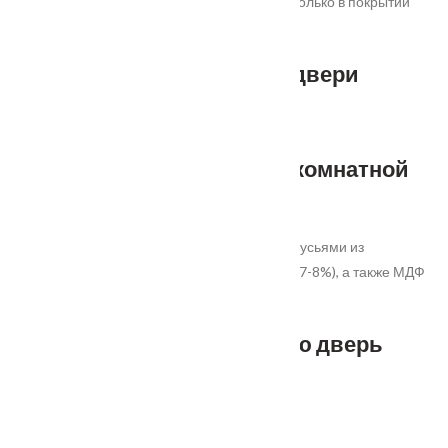
нежная с другой. Модель изготавливается только в покрытии
Эмаль.
Покрытие межкомнатной двери
Эмаль
Конструкция полотна межкомнатной
двери
Цельно-массивное, заполнение полотна брусьями из
древесины лиственных пород (влажностью 7-8%), а также МДФ
в качестве ребер жесткости.
Гарантия на межкомнатную дверь
3 года
Коллекция дверей Interio