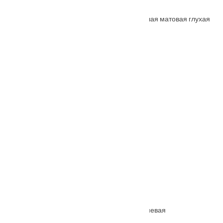
Межкомнатная дверь СП-4 с притвором белая матовая глухая
От
16200
₽
Межкомнатная дверь Монако глухая коричневая