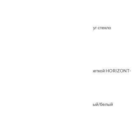
Межкомнатная дверь Вивьен розовый жемчуг стекло
От
24300
₽
Также покупают
Ручка дверная, с невидимой квадратной розеткой HORIZONT-
SM хром матовый
От
5570
₽
Ручка дверная "Flex" MH-44 S55 хром матовый/белый
От
2235
₽
Ручка дверная A Celeste