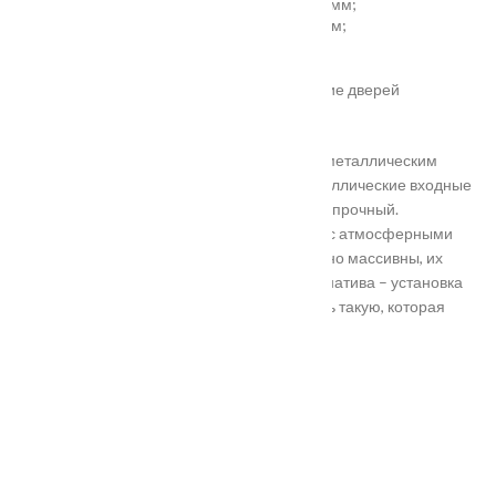
установка отбойной пластины высотой 200 мм;
врезка вентиляционной решётки 368х130 мм;
автоматический умный порог;
порог из ПВХ или алюминия.
Обратите внимание! Возможно изготовление дверей
нестандартного размера.
Они отличаются критериями: габаритами, металлическим
выполнением, отделкой, ценой. Двери металлические входные
в Подольске самые популярные. Материал прочный.
Устойчивость в неблагоприятных регионах с атмосферными
осадками. Полотно и конструкция достаточно массивны, их
тяжело вскрыть злоумышленникам. Альтернатива – установка
входной двери в Подольске. Лучше покупать такую, которая
выполнена из дерева твердых пород.
Установка
Похожие товары