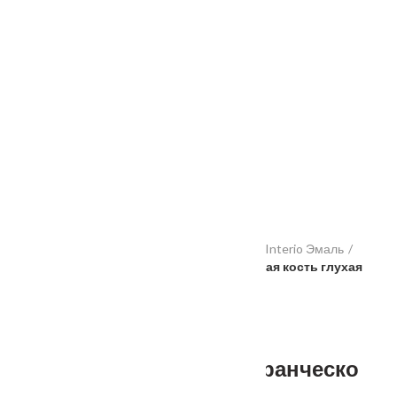
Услуги
Установка
о нас
Наши работы
Отзывы
Гарантия
Выставочный зал
Оплата
доставка
контакты
распродажа
556885@mail.ru
+7 (926) 237-25-43
Главная
Межкомнатные двери
Геона
Interio Эмаль
Межкомнатная дверь Франческо слоновая кость глухая
Межкомнатная дверь Франческо