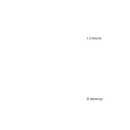
Межкомнатная дверь Арлетт белая матовая стекло
От
24300
₽
Межкомнатная дверь Олимп глухая розовый жемчуг
От
32400
₽