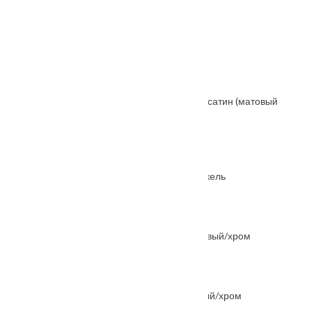
От
1200
₽
Ручка дверная SPUTNIK-SQ кофе
От
6200
₽
Защелка магнитная Гардиан «SOFT 1 M», S-сатин (матовый
никель) (магнитный под фиксатор)
От
800
₽
Ручка PALLADIUM A Carrino SN матовый никель
От
1400
₽
Ручка дверная "Dominion" MH-40 хром матовый/хром
От
2235
₽
Ручка дверная "Sanibel" MH-39 хром матовый/хром