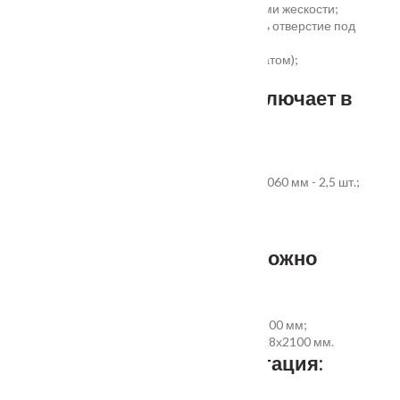
беспустотное заполнение полотна с рёбрами жескости;
простота установки - коробка зарезана, есть отверстие под
замок и ручку;
пожаростойкость (подтверждено сертификатом);
повышенная гарантия - 3 года.
Стандартный комплект включает в
себя:
дверное полотно выбранного размера;
коробка из экструдированного ПВХ 60x40x2060 мм - 2,5 шт.;
наличник ПВХ прямой 70x8x2200 мм - 5 шт.
Фурнитура и доборы - в комплект не входят.
Размер добора, которым можно
укомплектовать дверь:
добор совмещеный с наличником 100х8х2200 мм;
добор прямой 150, 200, 300 (только белый)х8х2100 мм.
Дополнительная комплектация: