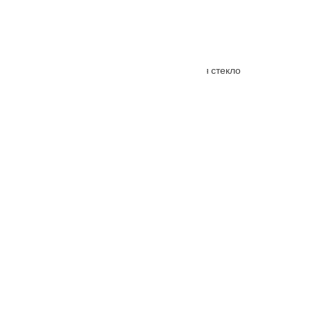
Межкомнатная дверь Бланш белая матовая стекло
От
21060
₽