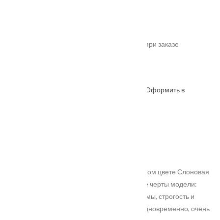
слоновая кость глухая
Категория:
Interio Эмаль
.
*актуальные цены уточняйте у менеджера при заказе
Под заказ
Оформить в
ОФОРМИТЬ
КУПИТЬ В 1 КЛИК
WhatsApp
Описание
Характеристики
Замер
Доставка и оплата
Установка
Межкомнатная дверь Франческо в актуальном цвете Слоновая
кость, патинирована золотом. Доминантные черты модели:
симметрия, четкие линии, правильные формы, строгость и
блеск. Торжественная с одной стороны и, одновременно, очень