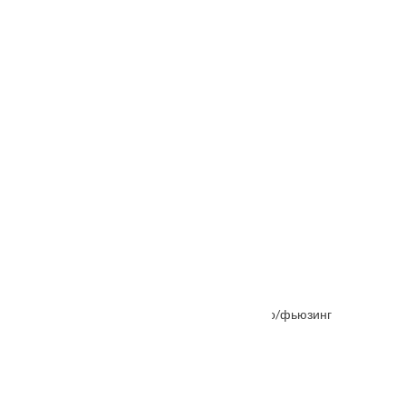
Межкомнатная дверь Корсо 1
Межкомнатная дверь Натали Каштан стекло/фьюзинг
От
7776
₽