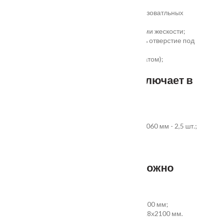
сертификатом);
сертификаты для медицинских и общеобразоватльных
учереждений;
беспустотное заполнение полотна с рёбрами жескости;
простота установки - коробка зарезана, есть отверстие под
замок и ручку;
пожаростойкость (подтверждено сертификатом);
повышенная гарантия - 3 года.
Стандартный комплект включает в
себя:
дверное полотно выбранного размера;
коробка из экструдированного ПВХ 60x40x2060 мм - 2,5 шт.;
наличник ПВХ прямой 70x8x2200 мм - 5 шт.
Фурнитура и доборы - в комплект не входят.
Размер добора, которым можно
укомплектовать дверь:
добор совмещеный с наличником 100х8х2200 мм;
добор прямой 150, 200, 300 (только белый)х8х2100 мм.