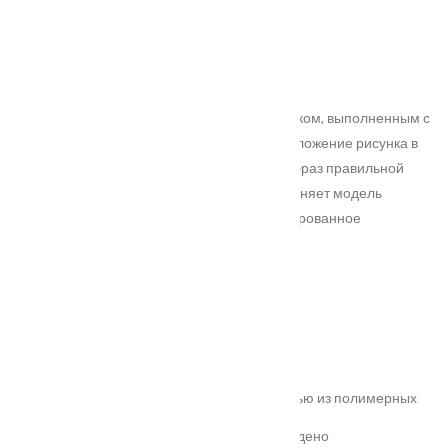
Коллекция
: Premium 3D-фрезеровка
Покрытие
: ПВХ-шпон
Цвет полотна
: Патина радиал 39
Модель с лаконичным дизайнерским рисунком, выполненным с
применением глубокой фрезеровки. Расположение рисунка в
верхней и нижней части полотна создает образ правильной
симметрии. Сохраняя сдержанность, дополняет модель
специально разработанное под нее сатинированное
витражное стекло с элементами декора.
Характеристики
Замер
Основные преимущества:
жёсткое антивандальное покрытие;
100% влагостойкость (изготовлена полностью из полимерных
материалов);
высокая шумоизоляция до 32 дБ (подтверждено