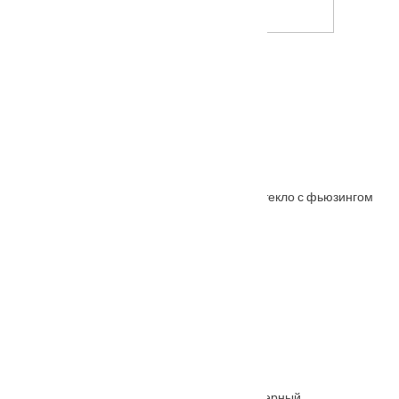
Межкомнатная дверь Ришелье
Межкомнатная дверь АНАСТАСИЯ ольха стекло с фьюзингом
От
7290
₽
Также покупают
Ручка дверная SN матовый никель
От
1100
₽
Ручка раздельная FUARO PRIME SL BL-24 черный