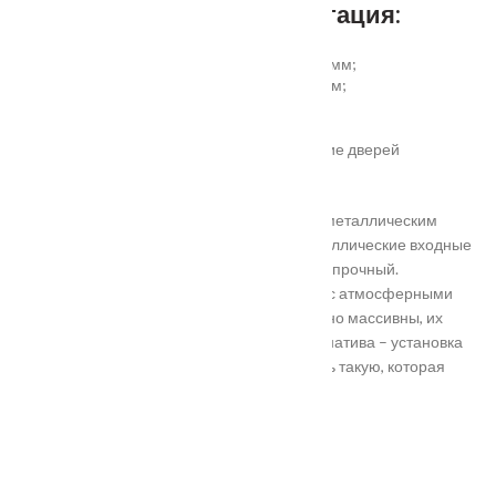
Дополнительная комплектация:
установка отбойной пластины высотой 200 мм;
врезка вентиляционной решётки 368х130 мм;
автоматический умный порог;
порог из ПВХ или алюминия.
Обратите внимание! Возможно изготовление дверей
нестандартного размера.
Они отличаются критериями: габаритами, металлическим
выполнением, отделкой, ценой. Двери металлические входные
в Подольске самые популярные. Материал прочный.
Устойчивость в неблагоприятных регионах с атмосферными
осадками. Полотно и конструкция достаточно массивны, их
тяжело вскрыть злоумышленникам. Альтернатива – установка
входной двери в Подольске. Лучше покупать такую, которая
выполнена из дерева твердых пород.
Установка
Похожие товары