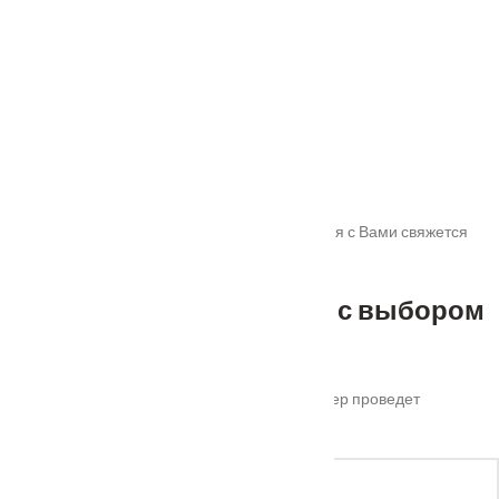
От
315
₽
Ручка дверная RAP 7 бронза античная
От
1140
₽
Спасибо!
Мы получили Вашу заявку! В ближайшее время с Вами свяжется
наш менеджер для уточнения деталей.
Не можете определиться с выбором
?
Оставьте ваш номер телефона и наш менеджер проведет
бесплатную консультацию