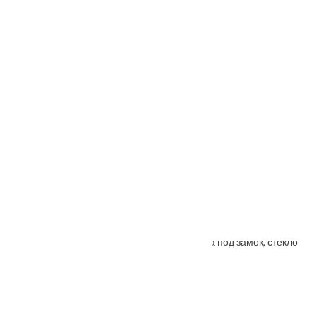
Porta Bella: Дверь Nano шпон Модерн врезка под замок, стекло
От
3500
₽
–
5985
₽