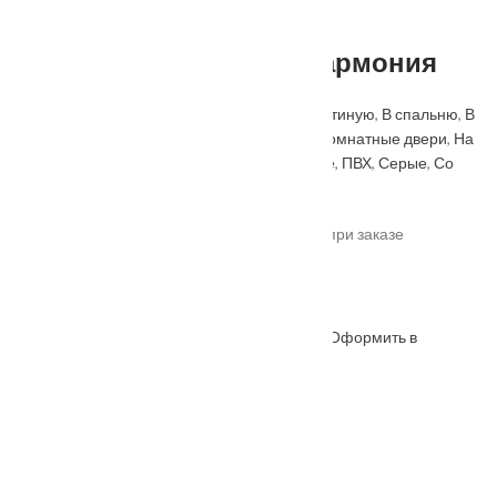
Межкомнатная дверь Гармония
Категорий:
Premium
,
Белые
,
В ванную
,
В гостиную
,
В спальню
,
В
туалет
,
Геона
,
Коричневые
,
Матовые
,
Межкомнатные двери
,
На
кухню
,
Натуральный шпон
,
Одностворчатые
,
ПВХ
,
Серые
,
Со
стеклом
,
Черные
.
*актуальные цены уточняйте у менеджера при заказе
Под заказ
Оформить в
ОФОРМИТЬ
КУПИТЬ В 1 КЛИК
WhatsApp
Описание
Характеристики
Замер
Доставка и оплата
Установка