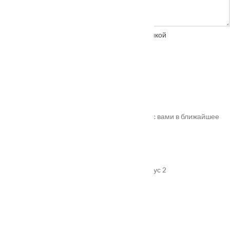
Нажимая на кнопку, вы соглашаетесь с
политикой
конфиденциальности
Спасибо!
Ваш заказ успешно оформлен. Мы свяжемся с вами в ближайшее
время. Номер вашего заказа
#10011
.
Адрес
г. Подольск, улица Пионерская, дом 15 корпус 2
График работы
Пн-Пт: 08:00–18:00
Продукция