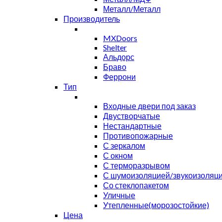
Металл/Металл
Производитель
MXDoors
Shelter
Альдорс
Браво
Феррони
Тип
Входные двери под заказ
Двустворчатые
Нестандартные
Противопожарные
С зеркалом
С окном
С терморазрывом
С шумоизоляцией/звукоизоляц
Со стеклопакетом
Уличные
Утепленные(морозостойкие)
Цена