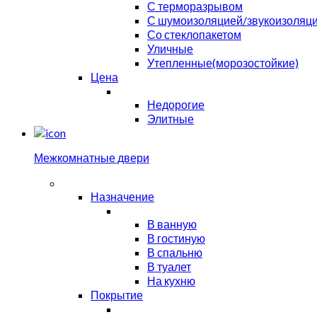
С терморазрывом
С шумоизоляцией/звукоизоляц
Со стеклопакетом
Уличные
Утепленные(морозостойкие)
Цена
Недорогие
Элитные
Межкомнатные двери
Назначение
В ванную
В гостиную
В спальню
В туалет
На кухню
Покрытие