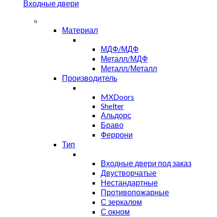
Входные двери
Материал
МДФ/МДФ
Металл/МДФ
Металл/Металл
Производитель
MXDoors
Shelter
Альдорс
Браво
Феррони
Тип
Входные двери под заказ
Двустворчатые
Нестандартные
Противопожарные
С зеркалом
С окном