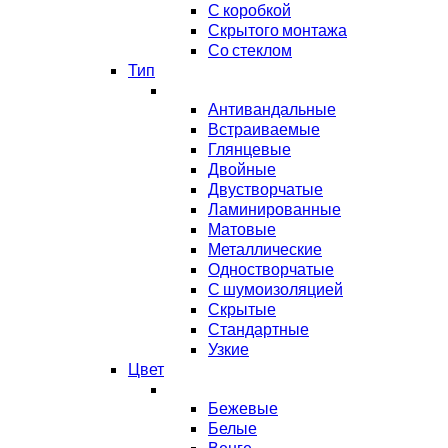
С коробкой
Скрытого монтажа
Со стеклом
Тип
Антивандальные
Встраиваемые
Глянцевые
Двойные
Двустворчатые
Ламинированные
Матовые
Металлические
Одностворчатые
С шумоизоляцией
Скрытые
Стандартные
Узкие
Цвет
Бежевые
Белые
Венге