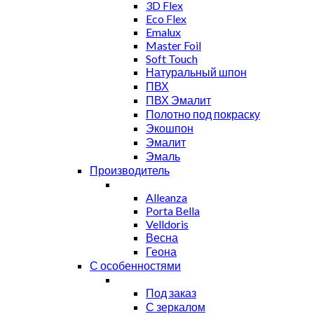
3D Flex
Eco Flex
Emalux
Master Foil
Soft Touch
Натуральный шпон
ПВХ
ПВХ Эмалит
Полотно под покраску
Экошпон
Эмалит
Эмаль
Производитель
Alleanza
Porta Bella
Velldoris
Весна
Геона
С особенностями
Под заказ
С зеркалом