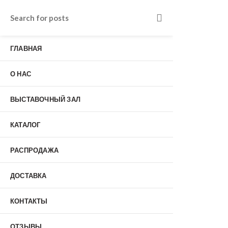
Входные двери в Подольске
г. Подольск, Пионерская улица, 15к2
ГЛАВНАЯ
о нас
Наши работы
Отзывы
О НАС
Гарантия
Выставочный зал
Оплата
ВЫСТАВОЧНЫЙ ЗАЛ
доставка
контакты
КАТАЛОГ
распродажа
+7 (926) 237-25-43
заказать звонок
РАСПРОДАЖА
ДОСТАВКА
0
КОНТАКТЫ
Входные двери
ОТЗЫВЫ