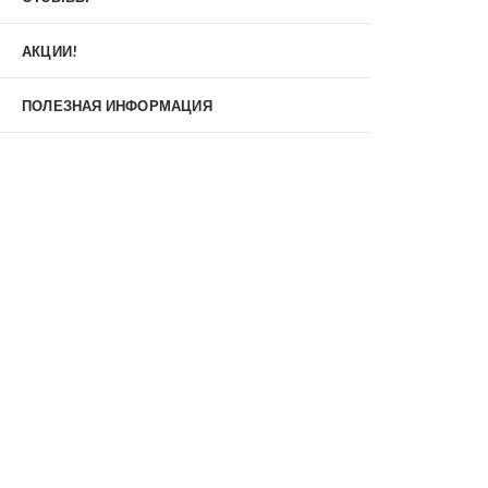
Материал
МДФ/МДФ
Металл/МДФ
АКЦИИ!
Металл/Металл
Производитель
ПОЛЕЗНАЯ ИНФОРМАЦИЯ
MXDoors
Shelter
Альдорс
Браво
Феррони
Тип
Входные двери под заказ
Двустворчатые
Нестандартные
Противопожарные
С зеркалом
С окном
С терморазрывом
С шумоизоляцией/звукоизоляцией
Со стеклопакетом
Уличные
Утепленные(морозостойкие)
Цена
Недорогие