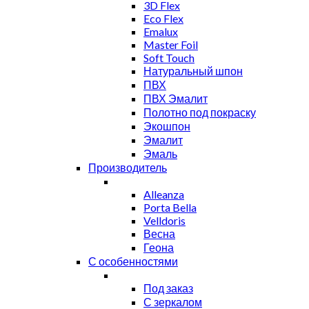
3D Flex
Eco Flex
Emalux
Master Foil
Soft Touch
Натуральный шпон
ПВХ
ПВХ Эмалит
Полотно под покраску
Экошпон
Эмалит
Эмаль
Производитель
Alleanza
Porta Bella
Velldoris
Весна
Геона
С особенностями
Под заказ
С зеркалом