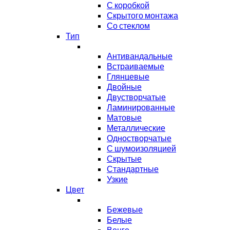
С коробкой
Скрытого монтажа
Со стеклом
Тип
Антивандальные
Встраиваемые
Глянцевые
Двойные
Двустворчатые
Ламинированные
Матовые
Металлические
Одностворчатые
С шумоизоляцией
Скрытые
Стандартные
Узкие
Цвет
Бежевые
Белые
Венге