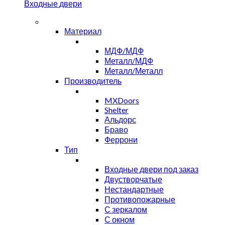
Входные двери
Материал
МДФ/МДФ
Металл/МДФ
Металл/Металл
Производитель
MXDoors
Shelter
Альдорс
Браво
Феррони
Тип
Входные двери под заказ
Двустворчатые
Нестандартные
Противопожарные
С зеркалом
С окном