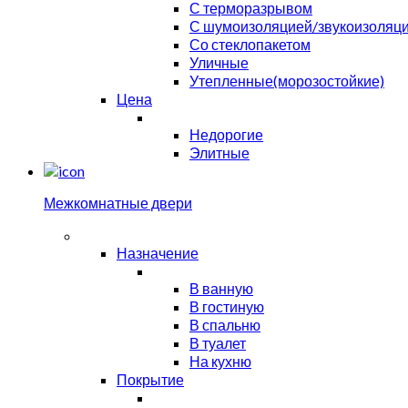
С терморазрывом
С шумоизоляцией/звукоизоляц
Со стеклопакетом
Уличные
Утепленные(морозостойкие)
Цена
Недорогие
Элитные
Межкомнатные двери
Назначение
В ванную
В гостиную
В спальню
В туалет
На кухню
Покрытие