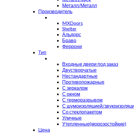
Металл/Металл
Производитель
MXDoors
Shelter
Альдорс
Браво
Феррони
Тип
Входные двери под заказ
Двустворчатые
Нестандартные
Противопожарные
С зеркалом
С окном
С терморазрывом
С шумоизоляцией/звукоизоляц
Со стеклопакетом
Уличные
Утепленные(морозостойкие)
Цена