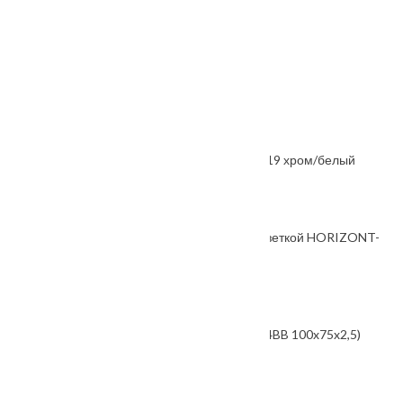
Защелка сантехническая 2070 золото
От
675
₽
Ручка дверная A Rio
От
890
₽
Ручка раздельная FUARO NEO DM CP/WH-19 хром/белый
От
3300
₽
Ручка дверная, с невидимой квадратной розеткой HORIZONT-
SM белый
От
5570
₽
Петля универсальная FUARO IN4400U BL (4BB 100x75x2,5)
черный матовый
От
350
₽