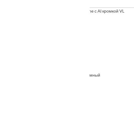
Межкомнатная дверь "VESNA" коллекция Line с Al кромкой VL
глухая (Копировать)
От
5065
₽
Межкомнатная дверь Крокус стекло орех темный
От
5210
₽
–
8810
₽