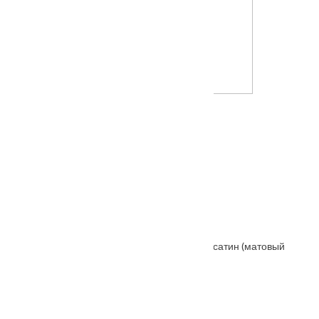
Межкомнатная дверь Микс 11
Также покупают
Ручка дверная AULA R5 мат. хром
От
5840
₽
Защелка магнитная Гардиан «SOFT 1 M», S-сатин (матовый
никель) (магнитный под фиксатор)
От
800
₽