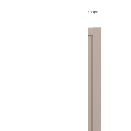
Межкомнатная дверь Магнолия стекло дуб ивори
От
5210
₽
–
8810
₽