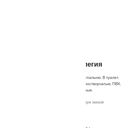
Межкомнатная дверь Элегия
Категорий:
Classic
,
В ванную
,
В гостиную
,
В спальню
,
В туалет
,
Геона
,
Коричневые
,
Матовые
,
На кухню
,
Одностворчатые
,
ПВХ
,
Под дерево
,
Со стеклом
,
Стандартные
,
Черные
.
*актуальные цены уточняйте у менеджера при заказе
Под заказ