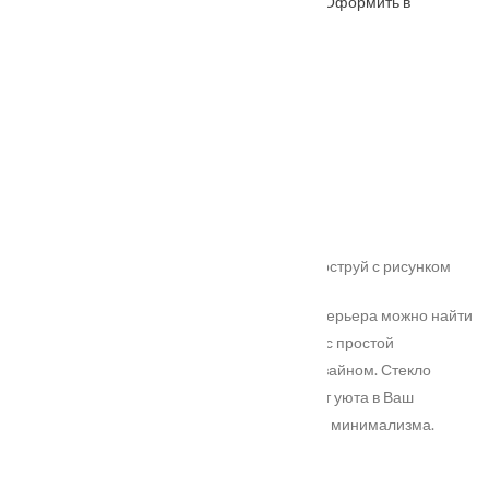
Оформить в
ОФОРМИТЬ
КУПИТЬ В 1 КЛИК
WhatsApp
Описание
Характеристики
Замер
Доставка и оплата
Установка
Коллекция
: Classic
Покрытие
: ПВХ-шпон
Цвет полотна
: Махагон
Вариант остекления
: Тонированный пескоструй с рисунком
Для смешанных стилей в оформлениях интерьера можно найти
компромисс, им и является модель Элегия с простой
геометрией, сдержанным и утонченным дизайном. Стекло
легкого теплого бронзового оттенка добавят уюта в Ваш
интерьер. Простоту форм оценят любители минимализма.
Характеристики