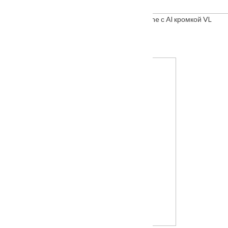
Межкомнатная дверь "VESNA" коллекция Line с Al кромкой VL
глухая
От
5065
₽