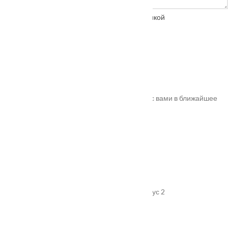
Нажимая на кнопку, вы соглашаетесь с
политикой
конфиденциальности
Спасибо!
Ваш заказ успешно оформлен. Мы свяжемся с вами в ближайшее
время. Номер вашего заказа
#10011
.
Адрес
г. Подольск, улица Пионерская, дом 15 корпус 2
График работы
Пн-Пт: 08:00–18:00