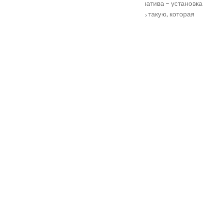
тяжело вскрыть злоумышленникам. Альтернатива – установка
входной двери в Подольске. Лучше покупать такую, которая
выполнена из дерева твердых пород.
Установка
Похожие товары