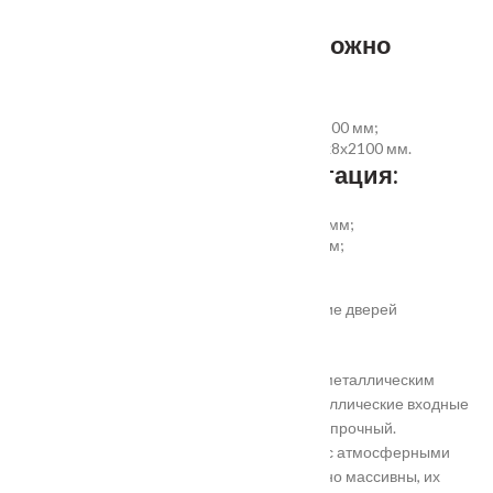
Размер добора, которым можно
укомплектовать дверь:
добор совмещеный с наличником 100х8х2200 мм;
добор прямой 150, 200, 300 (только белый)х8х2100 мм.
Дополнительная комплектация:
установка отбойной пластины высотой 200 мм;
врезка вентиляционной решётки 368х130 мм;
автоматический умный порог;
порог из ПВХ или алюминия.
Обратите внимание! Возможно изготовление дверей
нестандартного размера.
Они отличаются критериями: габаритами, металлическим
выполнением, отделкой, ценой. Двери металлические входные
в Подольске самые популярные. Материал прочный.
Устойчивость в неблагоприятных регионах с атмосферными
осадками. Полотно и конструкция достаточно массивны, их