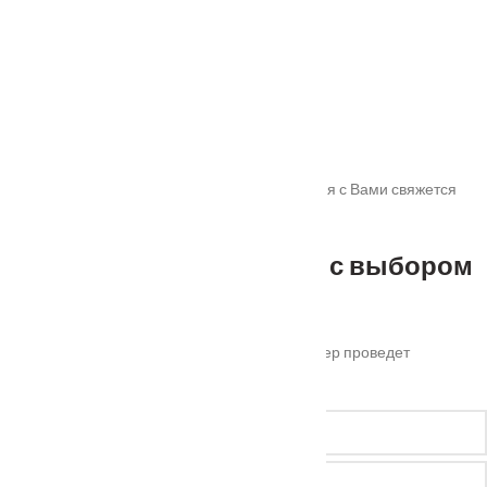
Ручка дверная AULA R5 антрацит
От
7255
₽
Спасибо!
Мы получили Вашу заявку! В ближайшее время с Вами свяжется
наш менеджер для уточнения деталей.
Не можете определиться с выбором
?
Оставьте ваш номер телефона и наш менеджер проведет
бесплатную консультацию