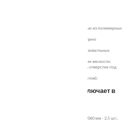
Замер
Основные преимущества:
жёсткое антивандальное покрытие;
100% влагостойкость (изготовлена полностью из полимерных
материалов);
высокая шумоизоляция до 32 дБ (подтверждено
сертификатом);
сертификаты для медицинских и общеобразоватльных
учереждений;
беспустотное заполнение полотна с рёбрами жескости;
простота установки - коробка зарезана, есть отверстие под
замок и ручку;
пожаростойкость (подтверждено сертификатом);
повышенная гарантия - 3 года.
Стандартный комплект включает в
себя:
дверное полотно выбранного размера;
коробка из экструдированного ПВХ 60x40x2060 мм - 2,5 шт.;
наличник ПВХ прямой 70x8x2200 мм - 5 шт.
Фурнитура и доборы - в комплект не входят.