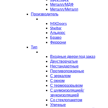
Металл/МДФ
Металл/Металл
Производитель
MXDoors
Shelter
Альдорс
Браво
Феррони
Тип
Входные двери под заказ
Двустворчатые
Нестандартные
Противопожарные
С зеркалом
С окном
С терморазрывом
С шумоизоляцией/
звукоизоляцией
Со стеклопакетом
Уличные