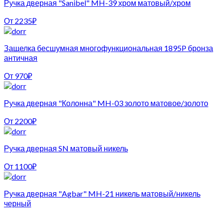
Ручка дверная "Sanibel" MH-39 хром матовый/хром
От
2235
₽
Защелка бесшумная многофункциональная 1895P бронза
античная
От
970
₽
Ручка дверная "Колонна" MH-03 золото матовое/золото
От
2200
₽
Ручка дверная SN матовый никель
От
1100
₽
Ручка дверная "Agbar" MH-21 никель матовый/никель
черный