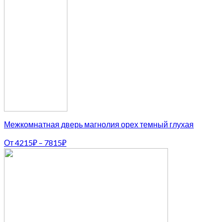
Межкомнатная дверь магнолия орех темный глухая
От
4215
₽
–
7815
₽