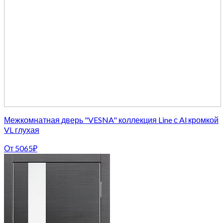
Межкомнатная дверь "VESNA" коллекция Line с Al кромкой
VL глухая
От
5065
₽