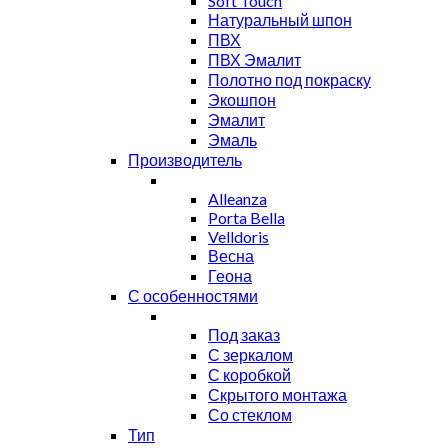
Soft Touch
Натуральный шпон
ПВХ
ПВХ Эмалит
Полотно под покраску
Экошпон
Эмалит
Эмаль
Производитель
Alleanza
Porta Bella
Velldoris
Весна
Геона
С особенностями
Под заказ
С зеркалом
С коробкой
Скрытого монтажа
Со стеклом
Тип