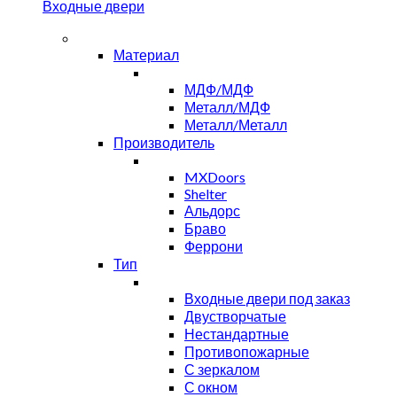
Входные двери
Материал
МДФ/МДФ
Металл/МДФ
Металл/Металл
Производитель
MXDoors
Shelter
Альдорс
Браво
Феррони
Тип
Входные двери под заказ
Двустворчатые
Нестандартные
Противопожарные
С зеркалом
С окном