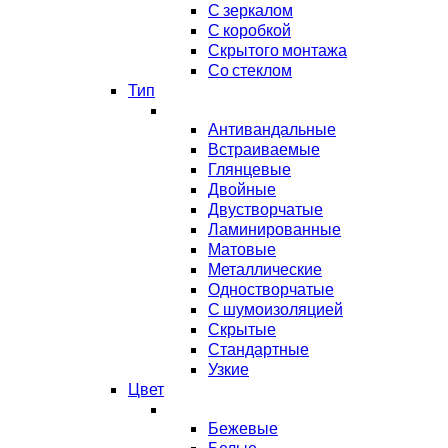
С зеркалом
С коробкой
Скрытого монтажа
Со стеклом
Тип
Антивандальные
Встраиваемые
Глянцевые
Двойные
Двустворчатые
Ламинированные
Матовые
Металлические
Одностворчатые
С шумоизоляцией
Скрытые
Стандартные
Узкие
Цвет
Бежевые
Белые