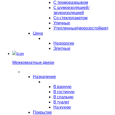
С терморазрывом
С шумоизоляцией/
звукоизоляцией
Со стеклопакетом
Уличные
Утепленные(морозостойкие)
Цена
Недорогие
Элитные
Межкомнатные двери
Назначение
В ванную
В гостиную
В спальню
В туалет
На кухню
Покрытие