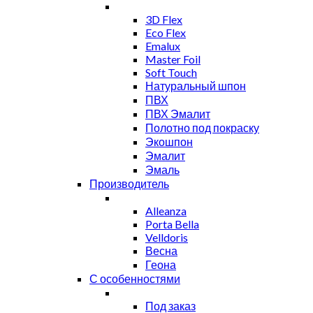
3D Flex
Eco Flex
Emalux
Master Foil
Soft Touch
Натуральный шпон
ПВХ
ПВХ Эмалит
Полотно под покраску
Экошпон
Эмалит
Эмаль
Производитель
Alleanza
Porta Bella
Velldoris
Весна
Геона
С особенностями
Под заказ