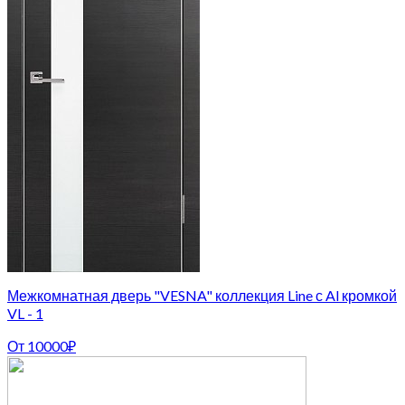
Межкомнатная дверь "VESNA" коллекция Line с Al кромкой
VL - 1
От
10000
₽