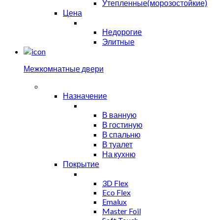
Утепленные(морозостойкие)
Цена
Недорогие
Элитные
Межкомнатные двери
Назначение
В ванную
В гостиную
В спальню
В туалет
На кухню
Покрытие
3D Flex
Eco Flex
Emalux
Master Foil