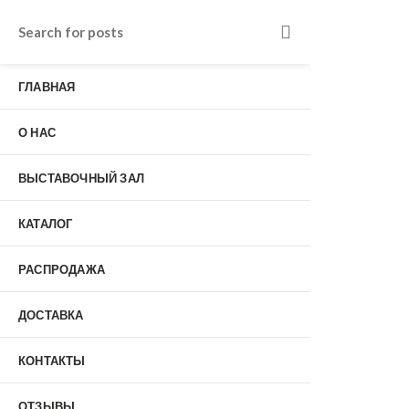
Входные двери в Подольске
г. Подольск, Пионерская улица, 15к2
ГЛАВНАЯ
о нас
Наши работы
Отзывы
О НАС
Гарантия
Выставочный зал
Оплата
ВЫСТАВОЧНЫЙ ЗАЛ
доставка
контакты
КАТАЛОГ
распродажа
+7 (926) 237-25-43
заказать звонок
РАСПРОДАЖА
ДОСТАВКА
0
КОНТАКТЫ
Входные двери
ОТЗЫВЫ