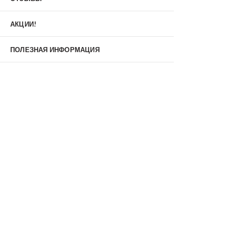
Материал
МДФ/МДФ
Металл/МДФ
АКЦИИ!
Металл/Металл
Производитель
ПОЛЕЗНАЯ ИНФОРМАЦИЯ
MXDoors
Shelter
Альдорс
Браво
Феррони
Тип
Входные двери под заказ
Двустворчатые
Нестандартные
Противопожарные
С зеркалом
С окном
С терморазрывом
С шумоизоляцией/звукоизоляцией
Со стеклопакетом
Уличные
Утепленные(морозостойкие)
Цена
Недорогие