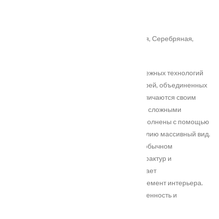
Покрытие
: ПВХ-шпон
Цвет полотна
: Махагон
Цвет патины
: Коричневая
Варианты патины на Ваш выбор
: Золотая, Серебряная,
Шампань, Коричневая
Собственные разработки, внедрение зарубежных технологий
позволили создать целый ряд моделей дверей, объединенных
в эксклюзивную серию Premium. Модели отличаются своим
оригинальным роскошным внешним видом, сложными
формами. Объемные рисунки моделей выполнены с помощью
глубокой/3D-фрезеровки, придающие изделию массивный вид.
Уникальность моделей серии Premium в необычном
дизайнерском содержании. Разнообразие фактур и
эксклюзивное цветовое разнообразие придает
индивидуальный, ни с чем не сравнимый элемент интерьера.
Нанесение патины придаст модели завершенность и
подчеркнет каждую деталь полотна.