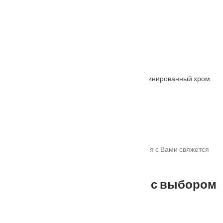
От
900
₽
Ручка дверная RAP 21 черный
От
1255
₽
Ручка дверная "GARAK" MH-59-R6 Мат. сатинированный хром
От
2385
₽
Спасибо!
Мы получили Вашу заявку! В ближайшее время с Вами свяжется
наш менеджер для уточнения деталей.
Не можете определиться с выбором
?