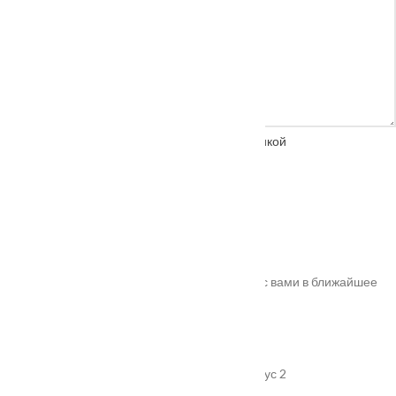
Нажимая на кнопку, вы соглашаетесь с
политикой
конфиденциальности
Спасибо!
Ваш заказ успешно оформлен. Мы свяжемся с вами в ближайшее
время. Номер вашего заказа
#10011
.
Адрес
г. Подольск, улица Пионерская, дом 15 корпус 2