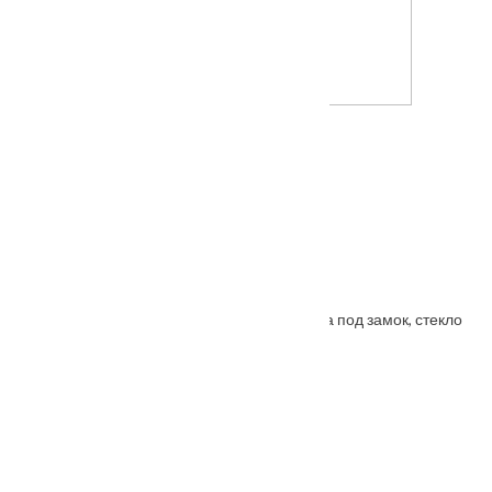
Межкомнатная дверь Шервуд
Porta Bella: Дверь Nano шпон Модерн врезка под замок, стекло
От
3500
₽
–
5985
₽
Также покупают
Ручка дверная "Крылья" MH-33 кофе