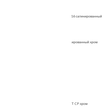
От
2460
₽
Ручка раздельная FUARO SAMPLE KM SSC-16 сатинированный
хром
От
2600
₽
Ручка дверная "LAND" MH-60-R6 Мат. сатинированный хром
От
2385
₽
Ручка дверная Suite
От
1900
₽
Ручка дверная Agata
От
1200
₽
Цилиндровый механизм PALLADIUM 60 C ET CP хром