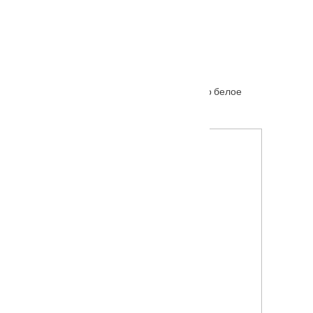
Межкомнатная дверь Ferrata XIII (13) стекло белое
От
6645
₽
–
11215
₽