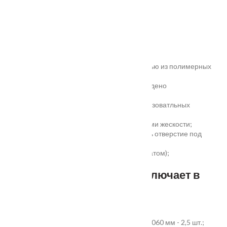
Характеристики
Замер
Основные преимущества:
жёсткое антивандальное покрытие;
100% влагостойкость (изготовлена полностью из полимерных
материалов);
высокая шумоизоляция до 32 дБ (подтверждено
сертификатом);
сертификаты для медицинских и общеобразоватльных
учереждений;
беспустотное заполнение полотна с рёбрами жескости;
простота установки - коробка зарезана, есть отверстие под
замок и ручку;
пожаростойкость (подтверждено сертификатом);
повышенная гарантия - 3 года.
Стандартный комплект включает в
себя:
дверное полотно выбранного размера;
коробка из экструдированного ПВХ 60x40x2060 мм - 2,5 шт.;