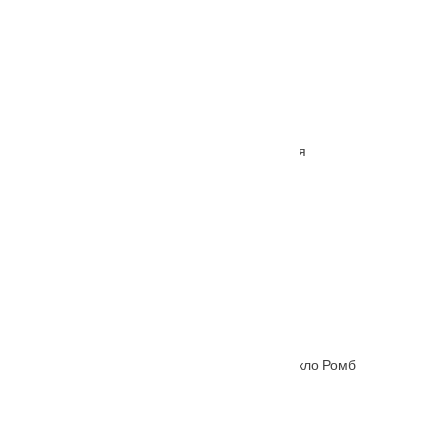
Межкомнатная дверь Вектор махагон глухая
От
13100
₽
Межкомнатная дверь Hispania ХХIХ (29) стекло Ромб
От
4445
₽
–
9015
₽