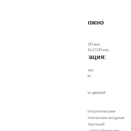
наличник ПВХ прямой 70x8x2200 мм - 5 шт.
Фурнитура и доборы - в комплект не входят.
Размер добора, которым можно
укомплектовать дверь:
добор совмещеный с наличником 100х8х2200 мм;
добор прямой 150, 200, 300 (только белый)х8х2100 мм.
Дополнительная комплектация:
установка отбойной пластины высотой 200 мм;
врезка вентиляционной решётки 368х130 мм;
автоматический умный порог;
порог из ПВХ или алюминия.
Обратите внимание! Возможно изготовление дверей
нестандартного размера.
Они отличаются критериями: габаритами, металлическим
выполнением, отделкой, ценой. Двери металлические входные
в Подольске самые популярные. Материал прочный.
Устойчивость в неблагоприятных регионах с атмосферными