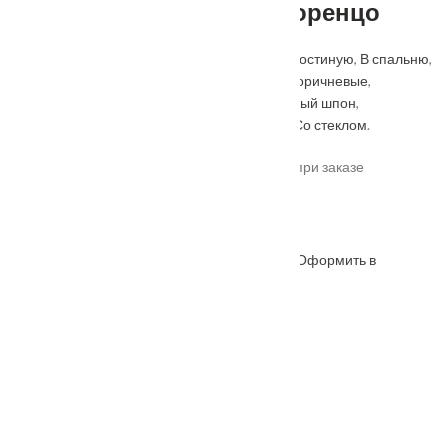
Межкомнатная дверь Лоренцо
Категорий:
Premium
,
Бежевые
,
В ванную
,
В гостиную
,
В спальню
,
В туалет
,
Встраиваемые
,
Геона
,
Двойные
,
Коричневые
,
Межкомнатные двери
,
На кухню
,
Натуральный шпон
,
Одностворчатые
,
ПВХ
,
С коробкой
,
Серые
,
Со стеклом
.
*актуальные цены уточняйте у менеджера при заказе
Под заказ
Оформить в
ОФОРМИТЬ
КУПИТЬ В 1 КЛИК
WhatsApp
Описание
Характеристики
Замер
Доставка и оплата
Установка
Коллекция
: Premium 3D-фрезеровка