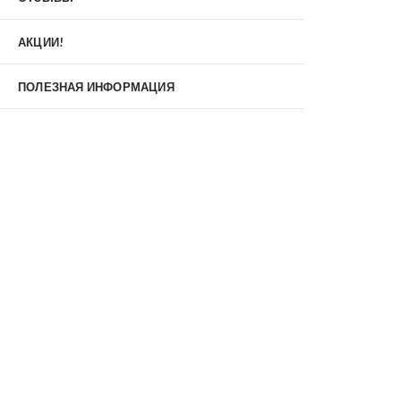
Материал
МДФ/МДФ
Металл/МДФ
АКЦИИ!
Металл/Металл
Производитель
ПОЛЕЗНАЯ ИНФОРМАЦИЯ
MXDoors
Shelter
Альдорс
Браво
Феррони
Тип
Входные двери под заказ
Двустворчатые
Нестандартные
Противопожарные
С зеркалом
С окном
С терморазрывом
С шумоизоляцией/звукоизоляцией
Со стеклопакетом
Уличные
Утепленные(морозостойкие)
Цена
Недорогие