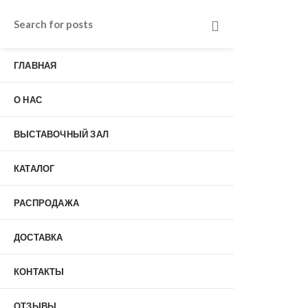
Входные двери в Подольске
г. Подольск, Пионерская улица, 15к2
ГЛАВНАЯ
о нас
Наши работы
Отзывы
О НАС
Гарантия
Выставочный зал
Оплата
ВЫСТАВОЧНЫЙ ЗАЛ
доставка
контакты
КАТАЛОГ
распродажа
+7 (926) 237-25-43
заказать звонок
РАСПРОДАЖА
ДОСТАВКА
0
КОНТАКТЫ
Входные двери
ОТЗЫВЫ