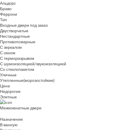
Альдорс
Браво
Феррони
Тип
Входные двери под заказ
Двустворчатые
Нестандартные
Противопожарные
С зеркалом
С окном
С терморазрывом
С шумоизоляцией/звукоизоляцией
Со стеклопакетом
Уличные
Утепленные(морозостойкие)
Цена
Недорогие
Элитные
Межкомнатные двери
Назначение
В ванную