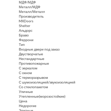
МДФ/МДФ
Металл/МДФ
Металл/Металл
Производитель
MXDoors
Shelter
Альдорс
Браво
Феррони
Тип
Входные двери под заказ
Двустворчатые
Нестандартные
Противопожарные
С зеркалом
С окном
С терморазрывом
С шумоизоляцией/звукоизоляцией
Со стеклопакетом
Уличные
Утепленные(морозостойкие)
Цена
Недорогие
Элитные