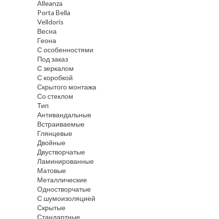
Alleanza
Porta Bella
Velldoris
Весна
Геона
С особенностями
Под заказ
С зеркалом
С коробкой
Скрытого монтажа
Со стеклом
Тип
Антивандальные
Встраиваемые
Глянцевые
Двойные
Двустворчатые
Ламинированные
Матовые
Металлические
Одностворчатые
С шумоизоляцией
Скрытые
Стандартные