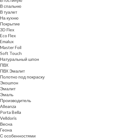
В гостиную
В спальню
В туалет
На кухню
Покрытие
3D Flex
Eco Flex
Emalux
Master Foil
Soft Touch
Натуральный шпон
ПВХ
ПВХ Эмалит
Полотно под покраску
Экошпон
Эмалит
Эмаль
Производитель
Alleanza
Porta Bella
Velldoris
Весна
Геона
С особенностями