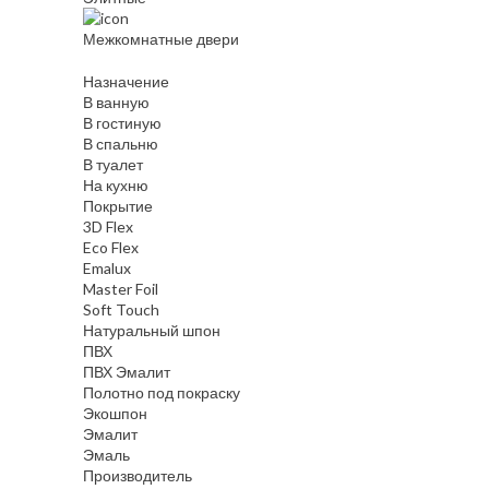
Межкомнатные двери
Назначение
В ванную
В гостиную
В спальню
В туалет
На кухню
Покрытие
3D Flex
Eco Flex
Emalux
Master Foil
Soft Touch
Натуральный шпон
ПВХ
ПВХ Эмалит
Полотно под покраску
Экошпон
Эмалит
Эмаль
Производитель