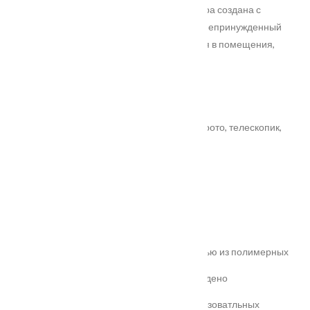
щитовой технологии. На этих дверях фактура создана с
помощью 3д-фрезеровки. Полотна имеют непринужденный
дизайн, что позволяет им легко вписываться в помещения,
оформленные в современном стиле.
Минимальный размер 400х1600 мм,
максимальный 1000х2400 мм, шаг 50 мм
Системы открывания: распашная, барная, рото, телескопик,
синхронная, купе
Характеристики
Замер
Основные преимущества:
жёсткое антивандальное покрытие;
100% влагостойкость (изготовлена полностью из полимерных
материалов);
высокая шумоизоляция до 32 дБ (подтверждено
сертификатом);
сертификаты для медицинских и общеобразоватльных