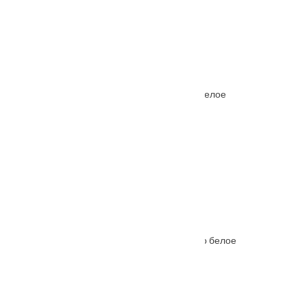
Межкомнатная дверь Ferrata X (10) стекло белое
От
5660
₽
–
10230
₽
Межкомнатная дверь Ferrata XIII (13) стекло белое
От
6645
₽
–
11215
₽