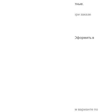
Одностворчатые
,
ПВХ
,
С коробкой
,
Стандартные
.
*актуальные цены уточняйте у менеджера при заказе
Под заказ
Оформить в
ОФОРМИТЬ
КУПИТЬ В 1 КЛИК
WhatsApp
Описание
Характеристики
Замер
Доставка и оплата
Установка
Коллекция
: Modern
Серия
: Nero
Покрытие
: ПВХ-шпон
Цвет полотна
: Холст платина
Три новые модели Неро выполнены в глухом варианте по