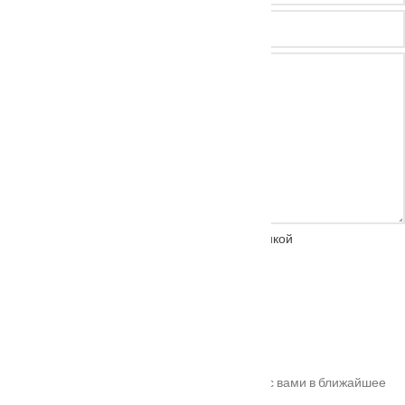
Нажимая на кнопку, вы соглашаетесь с
политикой
конфиденциальности
Спасибо!
Ваш заказ успешно оформлен. Мы свяжемся с вами в ближайшее
время. Номер вашего заказа
#10011
.