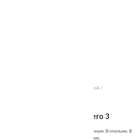
Услуги
Установка
о нас
Наши работы
Отзывы
Гарантия
Выставочный зал
Оплата
доставка
контакты
распродажа
556885@mail.ru
+7 (926) 237-25-43
Главная
Межкомнатные двери
С коробкой
Межкомнатная дверь Nero 3
Межкомнатная дверь Nero 3
Категорий:
Modern
,
Белые
,
В ванную
,
В гостиную
,
В спальню
,
В
туалет
,
Геона
,
Межкомнатные двери
,
На кухню
,