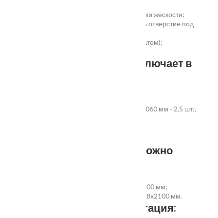
учереждений;
беспустотное заполнение полотна с рёбрами жескости;
простота установки - коробка зарезана, есть отверстие под
замок и ручку;
пожаростойкость (подтверждено сертификатом);
повышенная гарантия - 3 года.
Стандартный комплект включает в
себя:
дверное полотно выбранного размера;
коробка из экструдированного ПВХ 60x40x2060 мм - 2,5 шт.;
наличник ПВХ прямой 70x8x2200 мм - 5 шт.
Фурнитура и доборы - в комплект не входят.
Размер добора, которым можно
укомплектовать дверь:
добор совмещеный с наличником 100х8х2200 мм;
добор прямой 150, 200, 300 (только белый)х8х2100 мм.
Дополнительная комплектация: