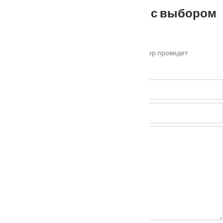
Не можете определиться с выбором
?
Оставьте ваш номер телефона и наш менеджер проведет
бесплатную консультацию