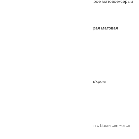
Ручка дверная MH-42-CLASSIC серебро старое матовое/серый
От
2660
₽
Ручка дверная RAP-CLASSIC-L 5 бронза старая матовая
От
1205
₽
Ручка дверная SPUTNIK-SQ кофе
От
6200
₽
Ручка дверная "Agbar" MH-21 хром матовый/хром
От
2235
₽
Спасибо!
Мы получили Вашу заявку! В ближайшее время с Вами свяжется
наш менеджер для уточнения деталей.