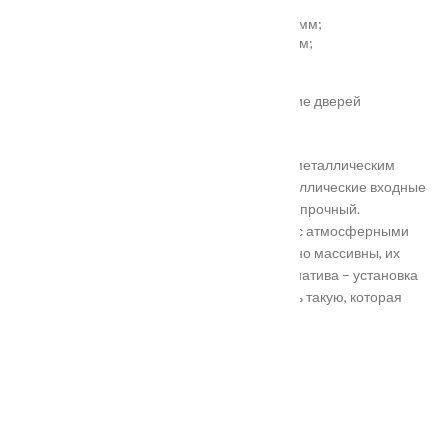
установка отбойной пластины высотой 200 мм;
врезка вентиляционной решётки 368х130 мм;
автоматический умный порог;
порог из ПВХ или алюминия.
Обратите внимание! Возможно изготовление дверей
нестандартного размера.
Они отличаются критериями: габаритами, металлическим
выполнением, отделкой, ценой. Двери металлические входные
в Подольске самые популярные. Материал прочный.
Устойчивость в неблагоприятных регионах с атмосферными
осадками. Полотно и конструкция достаточно массивны, их
тяжело вскрыть злоумышленникам. Альтернатива – установка
входной двери в Подольске. Лучше покупать такую, которая
выполнена из дерева твердых пород.
Установка
Похожие товары